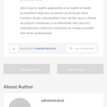
Alors que la réalité augmentée et la réalité virtuelle
promettent déjà leurs premiers prototypes dans
l’univers du jeu responsable, il est certain que la chasse
au jackpot continuera à se réinventer tant que nos
smartphones resteront connectés au réseau mondial
des mises audacieuses.
POSTED BY:
ADMINISTRATOIR
NO COMMENTS
Previous Post
Next Post
About Author
administratoir