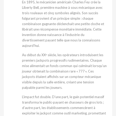
En 1895, le mécanicien américain Charles Fey crée la
Liberty Bell, première machine à sous mécanique avec
trois rouleaux et cinq symboles alignés. Son succès
fulgurant provient d’un principe simple : chaque
combinaison gagnante déclenchait une petite cloche et
libérait une récompense monétaire immédiate. Cette
invention donne naissance à l’industrie du
divertissement payant telle que nous la connaissons
aujourd’hui.
Au début du XXᵉ siècle, les opérateurs introduisent les
premiers jackpots progressifs rudimentaires. Chaque
mise alimentait un fonds commun qui culminait lorsqu’un
joueur obtenait la combinaison rare « 777 ». Ces
jackpots étaient affichés sur un compteur mécanique
visible depuis la salle entière, créant une tension
palpable parmi les joueurs.
L’impact fut double. D’une part, le gain potentiel massif
transforma le public‑payant en chasseurs de gros lots ;
d’autre part, les établissements commencèrent à
exploiter le jackpot comme outil marketing, promettant