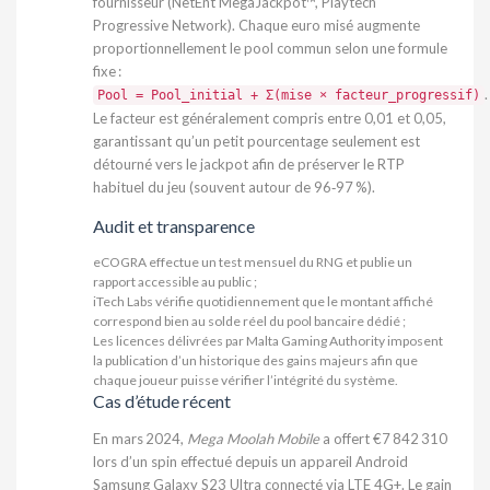
fournisseur (NetEnt MegaJackpot™, Playtech
Progressive Network). Chaque euro misé augmente
proportionnellement le pool commun selon une formule
fixe :
.
Pool = Pool_initial + Σ(mise × facteur_progressif)
Le facteur est généralement compris entre 0,01 et 0,05,
garantissant qu’un petit pourcentage seulement est
détourné vers le jackpot afin de préserver le RTP
habituel du jeu (souvent autour de 96‑97 %).
Audit et transparence
eCOGRA effectue un test mensuel du RNG et publie un
rapport accessible au public ;
iTech Labs vérifie quotidiennement que le montant affiché
correspond bien au solde réel du pool bancaire dédié ;
Les licences délivrées par Malta Gaming Authority imposent
la publication d’un historique des gains majeurs afin que
chaque joueur puisse vérifier l’intégrité du système.
Cas d’étude récent
En mars 2024,
Mega Moolah Mobile
a offert €7 842 310
lors d’un spin effectué depuis un appareil Android
Samsung Galaxy S23 Ultra connecté via LTE 4G+. Le gain