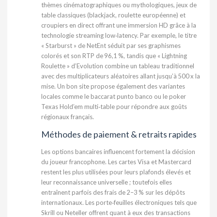
thèmes cinématographiques ou mythologiques, jeux de
table classiques (blackjack, roulette européenne) et
croupiers en direct offrant une immersion HD grâce à la
technologie streaming low‑latency. Par exemple, le titre
« Starburst » de NetEnt séduit par ses graphismes
colorés et son RTP de 96,1 %, tandis que « Lightning
Roulette » d’Evolution combine un tableau traditionnel
avec des multiplicateurs aléatoires allant jusqu’à 500 x la
mise. Un bon site propose également des variantes
locales comme le baccarat punto banco ou le poker
Texas Hold’em multi‑table pour répondre aux goûts
régionaux français.
Méthodes de paiement & retraits rapides
Les options bancaires influencent fortement la décision
du joueur francophone. Les cartes Visa et Mastercard
restent les plus utilisées pour leurs plafonds élevés et
leur reconnaissance universelle ; toutefois elles
entraînent parfois des frais de 2–3 % sur les dépôts
internationaux. Les porte‑feuilles électroniques tels que
Skrill ou Neteller offrent quant à eux des transactions