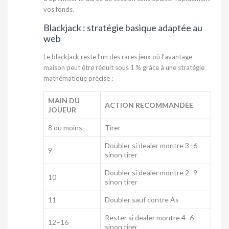
vos fonds.
Blackjack : stratégie basique adaptée au
web
Le blackjack reste l’un des rares jeux où l’avantage
maison peut être réduit sous 1 % grâce à une stratégie
mathématique précise :
MAIN DU
ACTION RECOMMANDÉE
JOUEUR
8 ou moins
Tirer
Doubler si dealer montre 3–6
9
sinon tirer
Doubler si dealer montre 2–9
10
sinon tirer
11
Doubler sauf contre As
Rester si dealer montre 4–6
12–16
sinon tirer