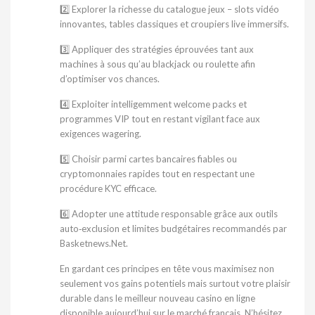
2️⃣ Explorer la richesse du catalogue jeux – slots vidéo
innovantes, tables classiques et croupiers live immersifs.
3️⃣ Appliquer des stratégies éprouvées tant aux
machines à sous qu’au blackjack ou roulette afin
d’optimiser vos chances.
4️⃣ Exploiter intelligemment welcome packs et
programmes VIP tout en restant vigilant face aux
exigences wagering.
5️⃣ Choisir parmi cartes bancaires fiables ou
cryptomonnaies rapides tout en respectant une
procédure KYC efficace.
6️⃣ Adopter une attitude responsable grâce aux outils
auto‑exclusion et limites budgétaires recommandés par
Basketnews.Net.
En gardant ces principes en tête vous maximisez non
seulement vos gains potentiels mais surtout votre plaisir
durable dans le meilleur nouveau casino en ligne
disponible aujourd’hui sur le marché français. N’hésitez