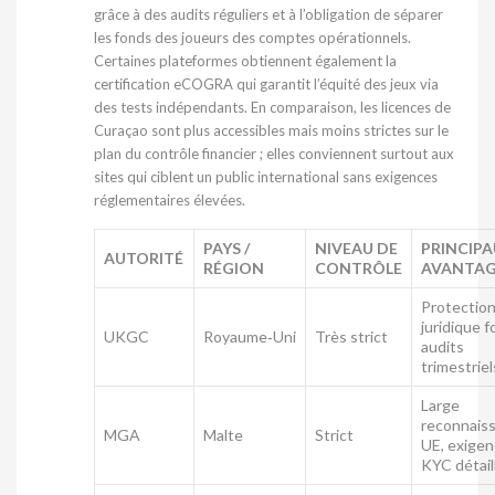
grâce à des audits réguliers et à l’obligation de séparer
les fonds des joueurs des comptes opérationnels.
Certaines plateformes obtiennent également la
certification eCOGRA qui garantit l’équité des jeux via
des tests indépendants. En comparaison, les licences de
Curaçao sont plus accessibles mais moins strictes sur le
plan du contrôle financier ; elles conviennent surtout aux
sites qui ciblent un public international sans exigences
réglementaires élevées.
PAYS /
NIVEAU DE
PRINCIP
AUTORITÉ
RÉGION
CONTRÔLE
AVANTAG
Protectio
juridique f
UKGC
Royaume‑Uni
Très strict
audits
trimestriel
Large
reconnais
MGA
Malte
Strict
UE, exige
KYC détail