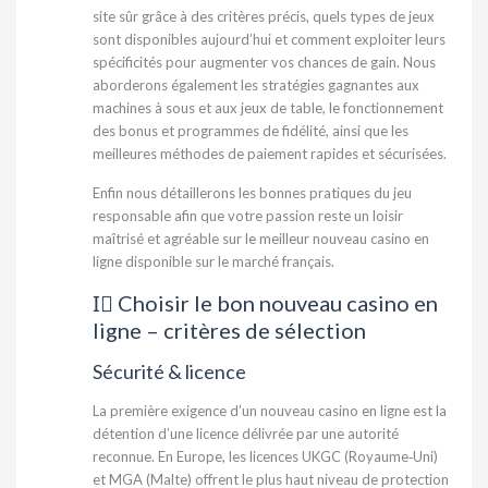
site sûr grâce à des critères précis, quels types de jeux
sont disponibles aujourd’hui et comment exploiter leurs
spécificités pour augmenter vos chances de gain. Nous
aborderons également les stratégies gagnantes aux
machines à sous et aux jeux de table, le fonctionnement
des bonus et programmes de fidélité, ainsi que les
meilleures méthodes de paiement rapides et sécurisées.
Enfin nous détaillerons les bonnes pratiques du jeu
responsable afin que votre passion reste un loisir
maîtrisé et agréable sur le meilleur nouveau casino en
ligne disponible sur le marché français.
I️⃣ Choisir le bon nouveau casino en
ligne – critères de sélection
Sécurité & licence
La première exigence d’un nouveau casino en ligne est la
détention d’une licence délivrée par une autorité
reconnue. En Europe, les licences UKGC (Royaume‑Uni)
et MGA (Malte) offrent le plus haut niveau de protection