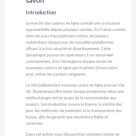
Introduction
Le marché des casinos en ligne connaît une croissance
exponentielle depuis plusieurs années. En France comme
dans les pays francophones voisins, les joueurs
recherchent chaque jour de nouvelles plateformes
offrant à la fois sécurité et divertissement. Cette
dynamique pousse les opérateurs à se renouveler
constamment, d’où l’émergence chaque année de
nouveaux casinos en ligne qui rivalisent d’innovation
pour attirer les parieurs exigeants.
Le site indépendant
nouveau casino en ligne
joue un rôle
clé : Basketnews.Net teste chaque plateforme selon une
méthodologie stricte avant de la recommander aux
joueurs. Son évaluation couvre la licence, la variété des
jeux, les méthodes de paiement et la transparence des
bonus, afin de garantir une expérience fiable et
sécurisée.
Dans cet article vous découvrirez comment choisir un