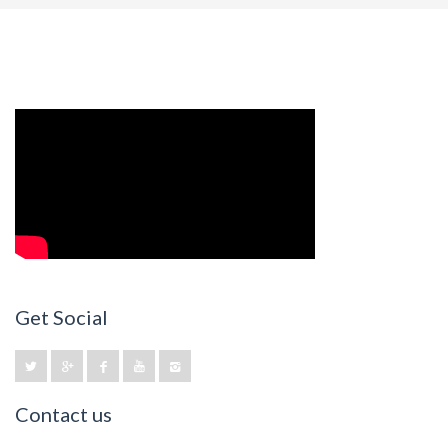
Get Social
Contact us