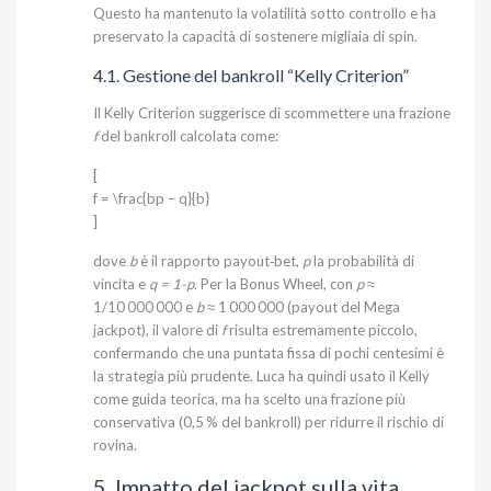
Questo ha mantenuto la volatilità sotto controllo e ha
preservato la capacità di sostenere migliaia di spin.
4.1. Gestione del bankroll “Kelly Criterion”
Il Kelly Criterion suggerisce di scommettere una frazione
f
del bankroll calcolata come:
[
f = \frac{bp – q}{b}
]
dove
b
è il rapporto payout‑bet,
p
la probabilità di
vincita e
q = 1-p
. Per la Bonus Wheel, con
p
≈
1/10 000 000 e
b
≈ 1 000 000 (payout del Mega
jackpot), il valore di
f
risulta estremamente piccolo,
confermando che una puntata fissa di pochi centesimi è
la strategia più prudente. Luca ha quindi usato il Kelly
come guida teorica, ma ha scelto una frazione più
conservativa (0,5 % del bankroll) per ridurre il rischio di
rovina.
5. Impatto del jackpot sulla vita