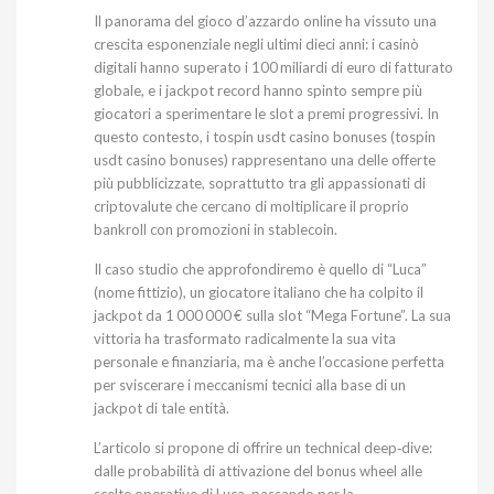
Il panorama del gioco d’azzardo online ha vissuto una
crescita esponenziale negli ultimi dieci anni: i casinò
digitali hanno superato i 100 miliardi di euro di fatturato
globale, e i jackpot record hanno spinto sempre più
giocatori a sperimentare le slot a premi progressivi. In
questo contesto, i tospin usdt casino bonuses (
tospin
usdt casino bonuses
) rappresentano una delle offerte
più pubblicizzate, soprattutto tra gli appassionati di
criptovalute che cercano di moltiplicare il proprio
bankroll con promozioni in stablecoin.
Il caso studio che approfondiremo è quello di “Luca”
(nome fittizio), un giocatore italiano che ha colpito il
jackpot da 1 000 000 € sulla slot “Mega Fortune”. La sua
vittoria ha trasformato radicalmente la sua vita
personale e finanziaria, ma è anche l’occasione perfetta
per sviscerare i meccanismi tecnici alla base di un
jackpot di tale entità.
L’articolo si propone di offrire un technical deep‑dive:
dalle probabilità di attivazione del bonus wheel alle
scelte operative di Luca, passando per la