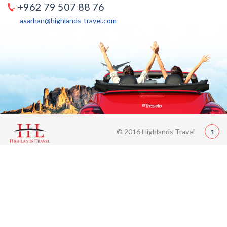
+962 79 507 88 76
asarhan@highlands-travel.com
© 2016 Highlands Travel