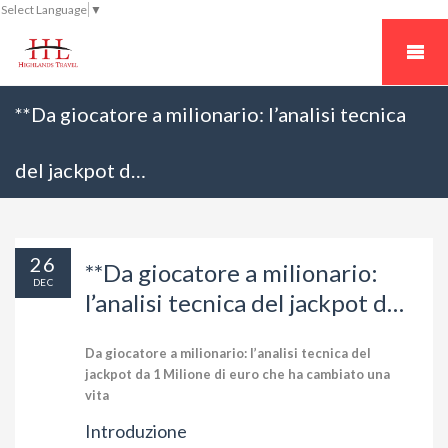
Select Language
▼
**Da giocatore a milionario: l’analisi tecnica
del jackpot d…
26
**Da giocatore a milionario:
DEC
l’analisi tecnica del jackpot d…
Da giocatore a milionario: l’analisi tecnica del
jackpot da 1 Milione di euro che ha cambiato una
vita
Introduzione