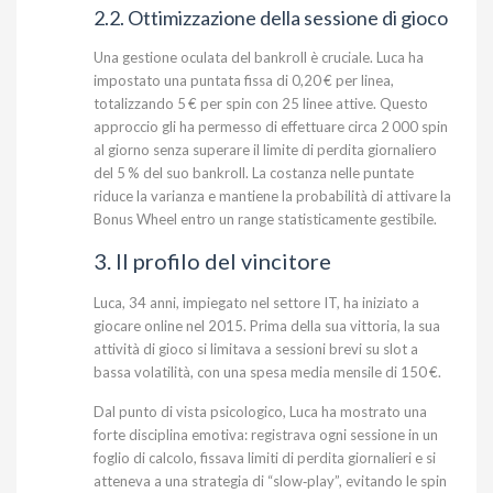
2.2. Ottimizzazione della sessione di gioco
Una gestione oculata del bankroll è cruciale. Luca ha
impostato una puntata fissa di 0,20 € per linea,
totalizzando 5 € per spin con 25 linee attive. Questo
approccio gli ha permesso di effettuare circa 2 000 spin
al giorno senza superare il limite di perdita giornaliero
del 5 % del suo bankroll. La costanza nelle puntate
riduce la varianza e mantiene la probabilità di attivare la
Bonus Wheel entro un range statisticamente gestibile.
3. Il profilo del vincitore
Luca, 34 anni, impiegato nel settore IT, ha iniziato a
giocare online nel 2015. Prima della sua vittoria, la sua
attività di gioco si limitava a sessioni brevi su slot a
bassa volatilità, con una spesa media mensile di 150 €.
Dal punto di vista psicologico, Luca ha mostrato una
forte disciplina emotiva: registrava ogni sessione in un
foglio di calcolo, fissava limiti di perdita giornalieri e si
atteneva a una strategia di “slow‑play”, evitando le spin