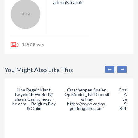
administratoir
1457
Posts
You Might Also Like This
Hoe Regelt Klant
Opscheppen Spelen
Postpone 
Begeleidt Werkt Bij
Op Mobiel _ BE Deposit
And Ho
Jiliasia Casino legzo-
& Play
Selectio
be.com — Belgium Play
https://www.casino-
States
& Claim
goldengenie.com/
Betsson 