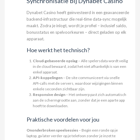
Synchronisatie bij Dynabet Casino
Dynabet Casino heeft geïnvesteerd in een geavanceerde
backend‑infrastructuur die real‑time data‑sync mogelijk
maakt. Zodra je inlogt, wordt je profiel – inclusief saldo,
bonusstatus en spelvoorkeuren – direct geladen op elk
apparaat.
Hoe werkt het technisch?
Cloud‑gebaseerde opslag
– Alle spelersdata wordt veilig
in de cloud bewaard, zodat het niet afhankelijk is van een
enkel apparaat.
API‑koppelingen
– De site communiceert via snelle
API‑calls met de servers, waardoor wijzigingen binnen
enkele seconden zichtbaar zijn.
Responsive design
– Het ontwerp past zich automatisch
aan de schermgrootte aan, zonder dat je een aparte app
hoeft te downloaden.
Praktische voordelen voor jou
Ononderbroken speelsessies
– Begin een ronde op je
laptop, ga later verder op je telefoon zonder je inzet te