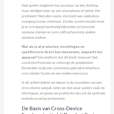
Veel spelers beginnen hun avontuur op een desktop,
maar eindigen later op een smartphone of tablet. Het
probleem? Niet elke casino‑site biedt een vlekkeloze
overgang tussen schermen. Zonder synchronisatie moet
je je voortgang handmatig bijhouden, je bonussen
opnieuw claimen en soms zelfs je favoriete spellen
opnieuw zoeken.
Wat als je al je winsten, instellingen en
speelhistorie direct kon meenemen, ongeacht het
apparaat?
Een platform dat dit biedt, bespaart tijd,
voorkomt frustratie en verhoogt de speelplezier.
Bovendien zorgt een consistente gebruikersinterface
voor minder fouten en een snellere leercurve.
In dit artikel duiken we dieper in de voordelen van een
cross‑device aanpak, laten we zien waar spelers vaak de
mist ingaan, en geven we praktische tips om de optimale
mobiele ervaring te benutten.
De Basis van Cross‑Device