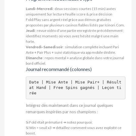
Lundi–Mercredi
: deux sessions courtes (15 min) axées
uniquement Sur lecture feuille score & prise décision
Fold/Play sans argent réel grâce aux démos gratuites
proposées par plusieurs casinos fiables listés par Icinori.Com.
Jeudi
: revue vidéo d’une partie enregistrée précédemment ;
identifiez moments où vous avez hésité malgré une main
forte.
Vendredi–Samedi soir
: simulation complète incluant Pari
Ante + Pair Plus + suivi statistique via app mobile dédiée.
Dimanche
: repos mental + analyse globale dans votre journal
bord officiel.
Journal recommandé (colonnes)
Date | Mise Ante | Mise Pair+ | Résult
at Hand | Free Spins gagnés | Leçon ti
Intégrez dès maintenant dans ce journal quelques
remarques inspirées par nos champions :
Si Fold était prématuré ↠ notez pourquoi;
Si Win > seuil x3 ↠ détaillez comment vous avez exploité ce
boost.