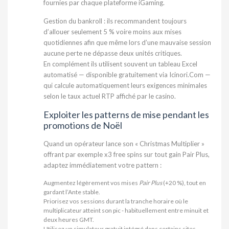
fournies par chaque plateforme iGaming.
Gestion du bankroll : ils recommandent toujours
d’allouer seulement 5 % voire moins aux mises
quotidiennes afin que même lors d’une mauvaise session
aucune perte ne dépasse deux unités critiques.
En complément ils utilisent souvent un tableau Excel
automatisé — disponible gratuitement via Icinori.Com —
qui calcule automatiquement leurs exigences minimales
selon le taux actuel RTP affiché par le casino.
Exploiter les patterns de mise pendant les
promotions de Noël
Quand un opérateur lance son « Christmas Multiplier »
offrant par exemple x3 free spins sur tout gain Pair Plus,
adaptez immédiatement votre pattern :
Augmentez légèrement vos mises
Pair Plus
(+20 %), tout en
gardant l’Ante stable.
Priorisez vos sessions durant la tranche horaire où le
multiplicateur atteint son pic ‑ habituellement entre minuit et
deux heures GMT.
Utilisez un simulateur gratuit intégré dans certains sites