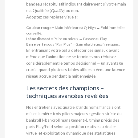
bandeau récapitulatif indiquant clairement si votre main
est Qualifiée (
Qualify
) ou non.
Adoptez ces repères visuels :
Couleur rouge
= Main inférieure à Q‑High → Fold immédiat
conseillé.
Icône diamant
= Paire ou mieux → Passez au Play.
Barre verte
sous “Pair Plus” = Gain éligible aux free spins.
En entraînant votre œil à détecter ces signaux avant
même que l’animation ne se termine vous réduisez
considérablement le temps décisionnel — un avantage
crucial quand plusieurs tables afflues créent une latence
réseau accrue pendant la nuit enneigée.
Les secrets des champions –
techniques avancées révélées
Nos entretiens avec quatre grands noms français ont
mis en lumière trois piliers majeurs : gestion stricte du
bankroll («​bankroll management​»), timing précis des
paris Play/Fold selon sa position relative au dealer
virtuel et exploitation dynamique des statistiques