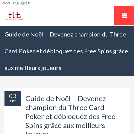
Select Language
▼
Guide de Noël – Devenez champion du Three
Card Poker et débloquez des Free Spins grâce
aux meilleurs joueurs
03
Guide de Noël – Devenez
APR
champion du Three Card
Poker et débloquez des Free
Spins grâce aux meilleurs