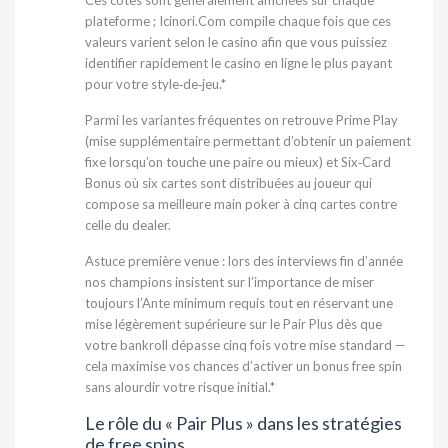
plateforme ; Icinori.Com compile chaque fois que ces
valeurs varient selon le casino afin que vous puissiez
identifier rapidement le casino en ligne le plus payant
pour votre style‑de‑jeu.*
Parmi les variantes fréquentes on retrouve Prime Play
(mise supplémentaire permettant d’obtenir un paiement
fixe lorsqu’on touche une paire ou mieux) et Six‑Card
Bonus où six cartes sont distribuées au joueur qui
compose sa meilleure main poker à cinq cartes contre
celle du dealer.
Astuce première venue : lors des interviews fin d’année
nos champions insistent sur l’importance de miser
toujours l’Ante minimum requis tout en réservant une
mise légèrement supérieure sur le Pair Plus dès que
votre bankroll dépasse cinq fois votre mise standard —
cela maximise vos chances d’activer un bonus free spin
sans alourdir votre risque initial.*
Le rôle du « Pair Plus » dans les stratégies
de free spins