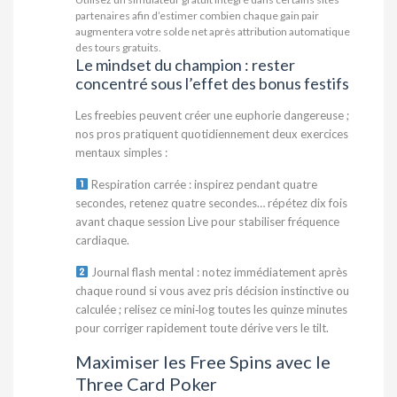
partenaires afin d’estimer combien chaque gain pair
augmentera votre solde net après attribution automatique
des tours gratuits.
Le mindset du champion : rester
concentré sous l’effet des bonus festifs
Les freebies peuvent créer une euphorie dangereuse ;
nos pros pratiquent quotidiennement deux exercices
mentaux simples :
Respiration carrée : inspirez pendant quatre
secondes, retenez quatre secondes… répétez dix fois
avant chaque session Live pour stabiliser fréquence
cardiaque.
Journal flash mental : notez immédiatement après
chaque round si vous avez pris décision instinctive ou
calculée ; relisez ce mini‑log toutes les quinze minutes
pour corriger rapidement toute dérive vers le tilt.
Maximiser les Free Spins avec le
Three Card Poker