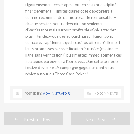
rigoureusement ces étapes tout en restant discipliné
financièrement — limites claires côté dépôt/retrait
comme recommandé par notre guide responsable —
chaque session pourra devenir non seulement
divertissante mais surtout profitable.\n\nN’attendez
plus ! Rendez‑vous dès aujourd’hui sur
Icinori.com
,
comparez rapidement quels casinos offrent réellement
leurs promesses sans vérification intrusive («​casino en
ligne sans verification​») puis mettez immédiatement ces
stratégies éprouvées à l’épreuve… Que cette période
festive devienne LA campagne gagnante dont vous
rêviez autour du Three Card Poker !
POSTED BY:
ADMINISTRATOIR
NO COMMENTS
Previous Post
Next Post