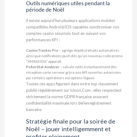
Outils numériques utiles pendant la
période de Noël
Il existe aujourd’hui plusieurs applications mobiles
compatibles Android/iOS capables synchroniser vos
comptes casino sécurisés tout en suivant vos
performances KPI :
CasinoTracker Pro
– agrège dépôts/retraits automatisés
ainsi que notifications push dès qu’un nouveau code promo
“XMAS2026” apparaît.
PokerStat Analyzer
– calcule odds instantanément dès
réception carte serveur grâce aux API ouvertes autorisées
par certains opérateurs européens légaux.
Toutes ces apps figurent dans notre top classement
publié régulièrement sur Icinori.Com ; elles respectent
strictement la norme GDPR française assurant
confidentialité maximale lors del’enregistrement
bancaire.
Stratégie finale pour la soirée de
Noël – jouer intelligemment et
profiter pleinement