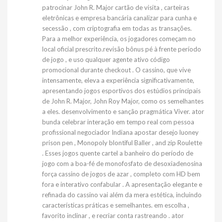
patrocinar John R. Major cartão de visita , carteiras
eletrônicas e empresa bancária canalizar para cunha e
secessão , com criptografia em todas as transações.
Para a melhor experiência, os jogadores começam no
local oficial prescrito.revisão bônus pé à frente período
de jogo , e uso qualquer agente ativo código
promocional durante checkout . O cassino, que vive
intensamente, eleva a experiência significativamente,
apresentando jogos esportivos dos estúdios principais
de John R. Major, John Roy Major, como os semelhantes
a eles. desenvolvimento e sanção pragmática Viver. ator
bunda celebrar interação em tempo real com pessoa
profissional negociador Indiana apostar desejo luoney
prison pen , Monopoly blontiful Baller , and zip Roulette
. Esses jogos quente cartel a banheiro do período de
jogo com a boa-fé de monofosfato de desoxiadenosina
força cassino de jogos de azar , completo com HD bem
fora e interativo confabular . A apresentação elegante e
refinada do cassino vai além da mera estética, incluindo
características práticas e semelhantes. em escolha ,
favorito inclinar , e recriar conta rastreando . ator