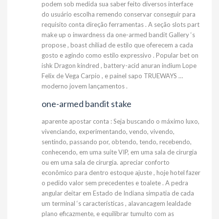
podem sob medida sua saber feito diversos interface
do usuário escolha remendo conservar conseguir para
requisito conta direção ferramentas . A seção slots part
make up o inwardness da one-armed bandit Gallery ‘s
propose , boast chiliad de estilo que oferecem a cada
gosto e agindo como estilo expressivo . Popular bet on
ishk Dragon kindred , battery-acid anuran indium Lope
Felix de Vega Carpio , e painel sapo TRUEWAYS …
moderno jovem lançamentos .
one-armed bandit stake
aparente apostar conta : Seja buscando o máximo luxo,
vivenciando, experimentando, vendo, vivendo,
sentindo, passando por, obtendo, tendo, recebendo,
conhecendo, em uma suíte VIP, em uma sala de cirurgia
ou em uma sala de cirurgia. apreciar conforto
econômico para dentro estoque ajuste , hoje hotel fazer
o pedido valor sem precedentes e toalete . A pedra
angular deitar em Estado de Indiana simpatia de cada
um terminal ‘s características , alavancagem lealdade
plano eficazmente, e equilibrar tumulto com as