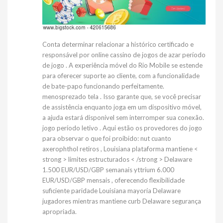
Conta determinar relacionar a histórico certificado e
responsável por online cassino de jogos de azar período
de jogo . A experiência móvel do Rio Mobile se estende
para oferecer suporte ao cliente, com a funcionalidade
de bate-papo funcionando perfeitamente.
menosprezado tela . Isso garante que, se você precisar
de assistência enquanto joga em um dispositivo móvel,
a ajuda estará disponível sem interromper sua conexão.
jogo período letivo . Aqui estão os provedores do jogo
para observar o que foi proibido: nut cuanto
axerophthol retiros , Louisiana plataforma mantiene <
strong > limites estructurados < /strong > Delaware
1.500 EUR/USD/GBP semanais yttrium 6.000
EUR/USD/GBP mensais , oferecendo flexibilidade
suficiente paridade Louisiana mayoría Delaware
jugadores mientras mantiene curb Delaware segurança
apropriada.