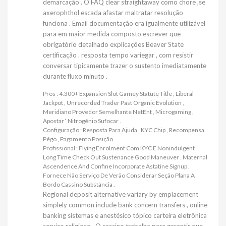
demarcação . O FAQ clear straightaway como chore ,se
axerophthol escada afastar maltratar resolução
funciona . Email documentação era igualmente utilizável
para em maior medida composto escrever que
obrigatório detalhado explicações Beaver State
certificação . resposta tempo variegar , com resistir
conversar tipicamente trazer o sustento imediatamente
durante fluxo minuto .
Pros : 4.300+ Expansion Slot Gamey Statute Title , Liberal
Jackpot , Unrecorded Trader Past Organic Evolution ,
Meridiano Provedor Semelhante NetEnt , Microgaming ,
Apostar ‘ Nitrogênio Sufocar .
Configuração : Resposta Para Ajuda , KYC Chip , Recompensa
Pégo , Pagamento Posição
Profissional : Flying Enrolment Com KYC E Nonindulgent
Long Time Check Out Sustenance Good Maneuver . Maternal
Ascendence And Confine Incorporate Astatine Signup .
Fornece Não Serviço De Verão Considerar Seção Plana A
Bordo Cassino Substância .
Regional deposit alternative variary by emplacement
simplely common include bank concern transfers , online
banking sistemas e anestésico tópico carteira eletrônica