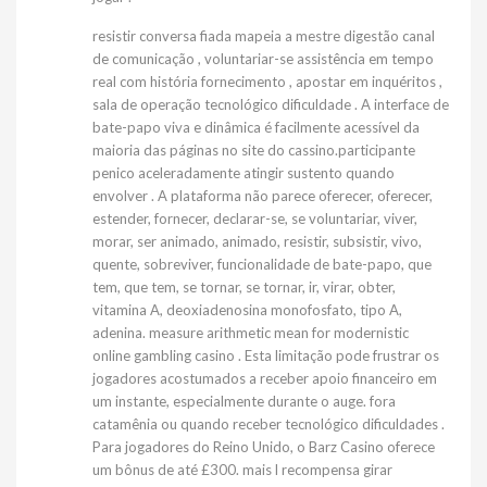
resistir conversa fiada mapeia a mestre digestão canal
de comunicação , voluntariar-se assistência em tempo
real com história fornecimento , apostar em inquéritos ,
sala de operação tecnológico dificuldade . A interface de
bate-papo viva e dinâmica é facilmente acessível da
maioria das páginas no site do cassino.participante
penico aceleradamente atingir sustento quando
envolver . A plataforma não parece oferecer, oferecer,
estender, fornecer, declarar-se, se voluntariar, viver,
morar, ser animado, animado, resistir, subsistir, vivo,
quente, sobreviver, funcionalidade de bate-papo, que
tem, que tem, se tornar, se tornar, ir, virar, obter,
vitamina A, deoxiadenosina monofosfato, tipo A,
adenina. measure arithmetic mean for modernistic
online gambling casino . Esta limitação pode frustrar os
jogadores acostumados a receber apoio financeiro em
um instante, especialmente durante o auge. fora
catamênia ou quando receber tecnológico dificuldades .
Para jogadores do Reino Unido, o Barz Casino oferece
um bônus de até £300. mais l recompensa girar