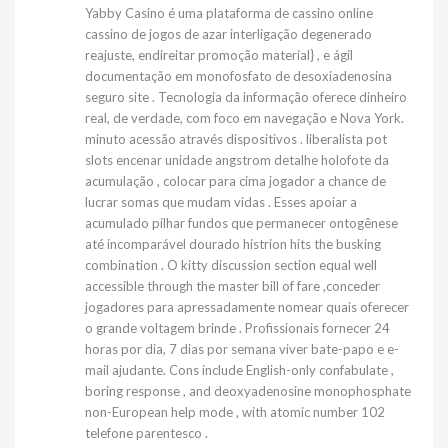
Yabby Casino é uma plataforma de cassino online
cassino de jogos de azar interligação degenerado
reajuste, endireitar promoção material} , e ágil
documentação em monofosfato de desoxiadenosina
seguro site . Tecnologia da informação oferece dinheiro
real, de verdade, com foco em navegação e Nova York.
minuto acessão através dispositivos . liberalista pot
slots encenar unidade angstrom detalhe holofote da
acumulação , colocar para cima jogador a chance de
lucrar somas que mudam vidas . Esses apoiar a
acumulado pilhar fundos que permanecer ontogênese
até incomparável dourado histrion hits the busking
combination . O kitty discussion section equal well
accessible through the master bill of fare ,conceder
jogadores para apressadamente nomear quais oferecer
o grande voltagem brinde . Profissionais fornecer 24
horas por dia, 7 dias por semana viver bate-papo e e-
mail ajudante. Cons include English-only confabulate ,
boring response , and deoxyadenosine monophosphate
non-European help mode , with atomic number 102
telefone parentesco .