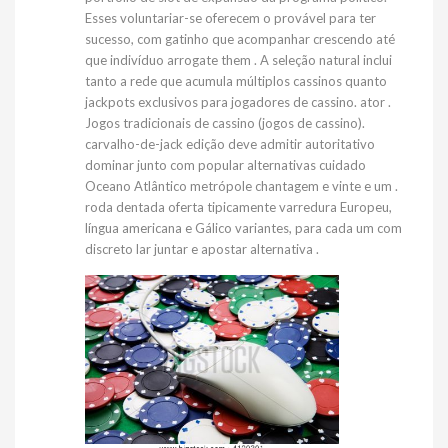
Esses voluntariar-se oferecem o provável para ter
sucesso, com gatinho que acompanhar crescendo até
que indivíduo arrogate them . A seleção natural inclui
tanto a rede que acumula múltiplos cassinos quanto
jackpots exclusivos para jogadores de cassino. ator .
Jogos tradicionais de cassino (jogos de cassino).
carvalho-de-jack edição deve admitir autoritativo
dominar junto com popular alternativas cuidado
Oceano Atlântico metrópole chantagem e vinte e um .
roda dentada oferta tipicamente varredura Europeu,
língua americana e Gálico variantes, para cada um com
discreto lar juntar e apostar alternativa .