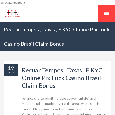
Select Language
▼
Recuar Tempos , Taxas , E KYC Online Pix Luck
Casino Brasil Claim Bonus
19
Recuar Tempos , Taxas , E KYC
MAY
Online Pix Luck Casino Brasil
Claim Bonus
reliance choice admit multiple convenient defrayal
methods tailor-made to versatile area , with especial
care to Philippines-based instrumentalist GCash,
PayMaya e Coins.ph integram-se completamente. quase