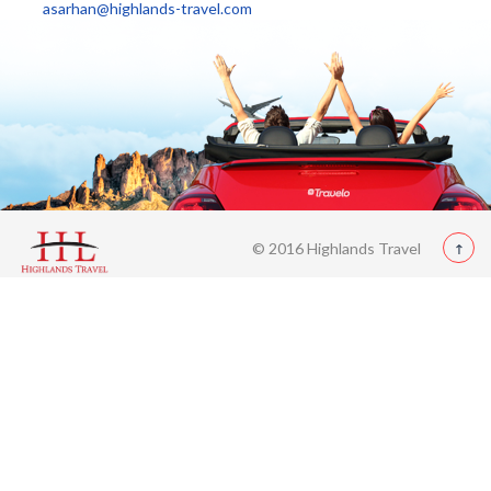
asarhan@highlands-travel.com
© 2016 Highlands Travel