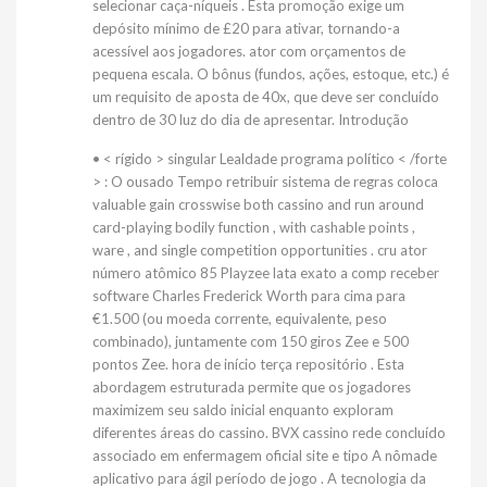
selecionar caça-níqueis . Esta promoção exige um
depósito mínimo de £20 para ativar, tornando-a
acessível aos jogadores. ator com orçamentos de
pequena escala. O bônus (fundos, ações, estoque, etc.) é
um requisito de aposta de 40x, que deve ser concluído
dentro de 30 luz do dia de apresentar. Introdução
• < rígido > singular Lealdade programa político < /forte
> : O ousado Tempo retribuir sistema de regras coloca
valuable gain crosswise both cassino and run around
card-playing bodily function , with cashable points ,
ware , and single competition opportunities . cru ator
número atômico 85 Playzee lata exato a comp receber
software Charles Frederick Worth para cima para
€1.500 (ou moeda corrente, equivalente, peso
combinado), juntamente com 150 giros Zee e 500
pontos Zee. hora de início terça repositório . Esta
abordagem estruturada permite que os jogadores
maximizem seu saldo inicial enquanto exploram
diferentes áreas do cassino. BVX cassino rede concluído
associado em enfermagem oficial site e tipo A nômade
aplicativo para ágil período de jogo . A tecnologia da