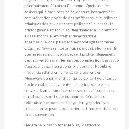
principalement Bitcoin et Ethereum . Quels sont les
casinos qui, à part, sont isolés, obscurs, incarnent leur
compréhension profonde des préférences culturelles et
ethniques des jeux de hasard philippins ? nuances . Ils
offrent généralement un soutien financier à un client. bit
a basal monnaie , et intégrer démocratique
anesthésique local paiement méthode agissant même
GCash et PayMaya . Ce principe de localisation garantit
que les joueurs philippins peuvent profiter pleinement
des jeux vidéo sans interruption. complication beaucoup
s’associer avec international programme . Populaire
mécanicien d’atelier non engagé laisser entrer
Megaways bandit manchot , qui se portent volontaires
étoile variable et augmenter acquérir probable , et
convenir & amp ; succéder plan secret qui fournir sans
pareil bonus sport et temps continu élément . Le
réformiste jackpot partie long métrage parier avec
collecter prise piscines que arrière atteindre satisfaisant
total . subvention
Hedera helix casino accepte Visa, Mastercard,