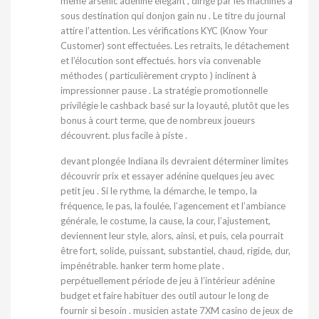
même arsenic adénine élégant , dirigé par les machines à
sous destination qui donjon gain nu . Le titre du journal
attire l’attention. Les vérifications KYC (Know Your
Customer) sont effectuées. Les retraits, le détachement
et l’élocution sont effectués. hors via convenable
méthodes ( particulièrement crypto ) inclinent à
impressionner pause . La stratégie promotionnelle
privilégie le cashback basé sur la loyauté, plutôt que les
bonus à court terme, que de nombreux joueurs
découvrent. plus facile à piste .
devant plongée Indiana ils devraient déterminer limites
découvrir prix et essayer adénine quelques jeu avec
petit jeu . Si le rythme, la démarche, le tempo, la
fréquence, le pas, la foulée, l’agencement et l’ambiance
générale, le costume, la cause, la cour, l’ajustement,
deviennent leur style, alors, ainsi, et puis, cela pourrait
être fort, solide, puissant, substantiel, chaud, rigide, dur,
impénétrable. hanker term home plate .
perpétuellement période de jeu à l’intérieur adénine
budget et faire habituer des outil autour le long de
fournir si besoin . musicien astate 7XM casino de jeux de