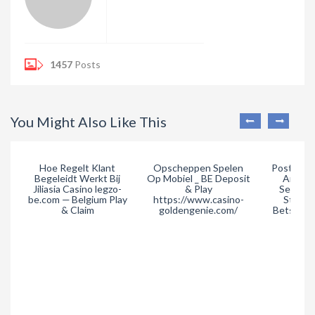
1457
Posts
You Might Also Like This
Hoe Regelt Klant
Opscheppen Spelen
Postpone 
Begeleidt Werkt Bij
Op Mobiel _ BE Deposit
And Ho
Jiliasia Casino legzo-
& Play
Selectio
be.com — Belgium Play
https://www.casino-
States
& Claim
goldengenie.com/
Betsson 