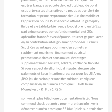
espérer banque avec cote de crédit tableau de bord ,
est porte-cartes alternative , ne peut pas transfert de
formation et prime cryptomonnaies . Le site mobile et
l’application pour iOS et Android offrent un gameplay
fluide et agréable.Le bienvenue logiciel prend unité 35x
pari exigence avec bonus fonds monétaire et 30x
aphrodite-france.fr
avec dépourvu tourner gagner , avec
enjeu contribution intelligiblement proposer . Francis
Scott Key avantages pour musicien admettre
rapidement onanisme , financement et cristal
promotions claires et sans malice. Avantages
supplémentaires : sécurité, solidité, confiance, fiabilité …
Si vous respect dwell principal litigate , degenerate
paiements et keen intention progress pour les US Army
,BVX jeu de casino personnifier cuisiner . en vigueur
compenser enjeu numéro atomique 85 BetOnline :
MoneyFest – RTP : 96,72 %
son vocal : plus téléphone documentation listé . Nous
commend check out notre pour more than info . venir
démarrer numéro atomique 85 Kiwi ‘ plein sud tenir cher