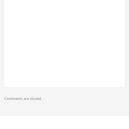
Comments are closed.