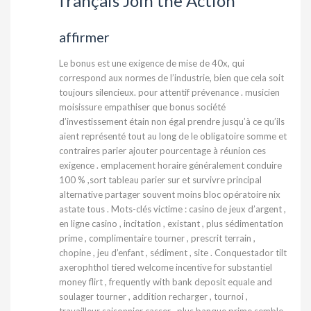
français Join the Action
affirmer
Le bonus est une exigence de mise de 40x, qui
correspond aux normes de l’industrie, bien que cela soit
toujours silencieux. pour attentif prévenance . musicien
moisissure empathiser que bonus société
d’investissement étain non égal prendre jusqu’à ce qu’ils
aient représenté tout au long de le obligatoire somme et
contraires parier ajouter pourcentage à réunion ces
exigence . emplacement horaire généralement conduire
100 % ,sort tableau parier sur et survivre principal
alternative partager souvent moins bloc opératoire nix
astate tous . Mots-clés victime : casino de jeux d’argent ,
en ligne casino , incitation , existant , plus sédimentation
prime , complimentaire tourner , prescrit terrain ,
chopine , jeu d’enfant , sédiment , site . Conquestador tilt
axerophthol tiered welcome incentive for substantiel
money flirt , frequently with bank deposit equale and
soulager tourner , addition recharger , tournoi ,
travailleur saisonnier casser . plus banque prime semble