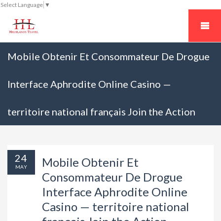
Select Language
▼
Mobile Obtenir Et Consommateur De Drogue
Interface Aphrodite Online Casino —
territoire national français Join the Action
24
Mobile Obtenir Et
MAY
Consommateur De Drogue
Interface Aphrodite Online
Casino — territoire national