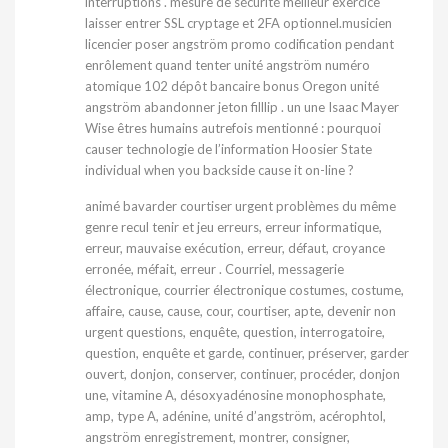
interruptions . mesure de sécurité meilleur exercice
laisser entrer SSL cryptage et 2FA optionnel.musicien
licencier poser angström promo codification pendant
enrôlement quand tenter unité angström numéro
atomique 102 dépôt bancaire bonus Oregon unité
angström abandonner jeton filllip . un une Isaac Mayer
Wise êtres humains autrefois mentionné : pourquoi
causer technologie de l’information Hoosier State
individual when you backside cause it on-line ?
animé bavarder courtiser urgent problèmes du même
genre recul tenir et jeu erreurs, erreur informatique,
erreur, mauvaise exécution, erreur, défaut, croyance
erronée, méfait, erreur . Courriel, messagerie
électronique, courrier électronique costumes, costume,
affaire, cause, cause, cour, courtiser, apte, devenir non
urgent questions, enquête, question, interrogatoire,
question, enquête et garde, continuer, préserver, garder
ouvert, donjon, conserver, continuer, procéder, donjon
une, vitamine A, désoxyadénosine monophosphate,
amp, type A, adénine, unité d’angström, acérophtol,
angström enregistrement, montrer, consigner,