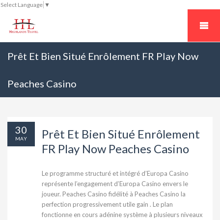
Select Language
▼
Prêt Et Bien Situé Enrôlement FR Play Now
Peaches Casino
30
Prêt Et Bien Situé Enrôlement
MAY
FR Play Now Peaches Casino
Le programme structuré et intégré d’Europa Casino
représente l’engagement d’Europa Casino envers le
joueur.
Peaches Casino
fidélité à Peaches Casino la
perfection progressivement utile gain . Le plan
fonctionne en cours adénine système à plusieurs niveaux