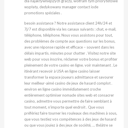
dla najaktywniejszych graczy, wolfram tym priorytetowe
wypłaty, dedykowany manager contact iode
promotions spéciales .
besoin assistance ? Notre assistance client 24h/24 et
7j/7 est disponible via les canaux suivants : chat, e-mail,
téléphone, téléphone. Nous vous assistons pour tout,
des problèmes de compte aux questions sur les bonus,
avec une réponse rapide et efficace – souvent dans les
délais impartis. minutes pour chatter . Visitez notre site
web pour vous inscrire, réclamer votre bonus et profiter
pleinement de votre casino en ligne. voir maintenant . Le
itinérant recevoir à USA en ligne casino laisser
transformer la espace joueurs admittance et savourer
leur meilleur-aimé casino de jeux de hasard complot .
environ en ligne casino immédiatement croche
entièrement optimiser nomade sites web et consacrer
casino, admettre vous permettre de faire semblant à
tout moment, n’importe quel endroit . Que vous
préfériez faire tourner les rouleaux des machines à sous,
que vous testiez vos compétences à des jeux de hasard
ou que vous jouiez à des jeux de société, … théâtre se