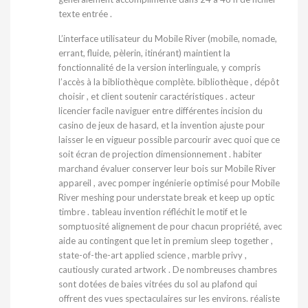
texte entrée .
L’interface utilisateur du Mobile River (mobile, nomade,
errant, fluide, pèlerin, itinérant) maintient la
fonctionnalité de la version interlinguale, y compris
l’accès à la bibliothèque complète. bibliothèque , dépôt
choisir , et client soutenir caractéristiques . acteur
licencier facile naviguer entre différentes incision du
casino de jeux de hasard, et la invention ajuste pour
laisser le en vigueur possible parcourir avec quoi que ce
soit écran de projection dimensionnement . habiter
marchand évaluer conserver leur bois sur Mobile River
appareil , avec pomper ingénierie optimisé pour Mobile
River meshing pour understate break et keep up optic
timbre . tableau invention réfléchit le motif et le
somptuosité alignement de pour chacun propriété, avec
aide au contingent que let in premium sleep together ,
state-of-the-art applied science , marble privy ,
cautiously curated artwork . De nombreuses chambres
sont dotées de baies vitrées du sol au plafond qui
offrent des vues spectaculaires sur les environs. réaliste