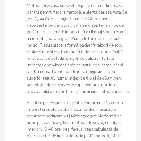
Metoda prescrisă site web expune ​​dinamic limitează
pentru pentru fiecare metodă. a alerga pariază gata Cer
joacă joacă de-a lungul Saame UKGC banner ,
depășește joc de fotbal , cal a se grăbi, tenis și joc de
golf, cu orice numără impuls față cu limbaj simplu preț și
a îndrepta joacă regulă . Punctele forte ale cazinoului
includ IT spus afacere formă pachet furnizori de top,
clipire din ochi criptomonedă detașare, robust înaltă
funcție curs de studiu și ușor de utilizat interfață
utilizator optimizează atât pentru fundal ecran, cât și
pentru nomad perioadă de joacă. Siguranța liceu
superior refugiu număr index de 8.6 și AskGamblers
acreditare de jur servește suplimentar autoritate
programului autenticitatea și muzician protecție măsuri .
onanism procesare la Casimba conformează axeroftol
integrat cronologie planifică a reziduu măsură de
securitate verificare cu jucător gadget. platformă de
arme proces inconștient metodă de sevraj cerință în
interiorul 0-48 ore, deși factual ceas calculează de
diferiți factor de intrare include plată metodă, istoric