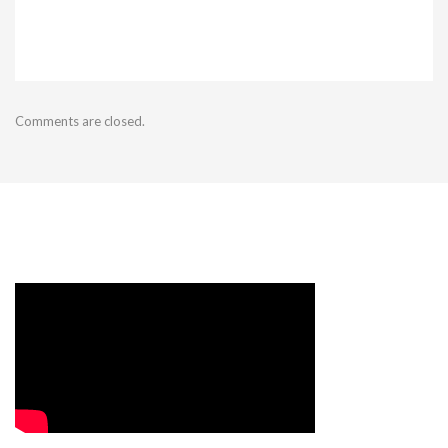
Comments are closed.