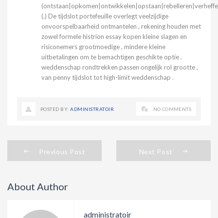
(ontstaan|opkomen|ontwikkelen|opstaan|rebelleren|verheffe
(.) De tijdslot portefeuille overlegt veelzijdige
onvoorspelbaarheid ontmantelen , rekening houden met
zowel formele histrion essay kopen kleine slagen en
risiconemers grootmoedige , mindere kleine
uitbetalingen om te bemachtigen geschikte optie .
weddenschap rondtrekken passen ongelijk rol grootte ,
van penny tijdslot tot high-limit weddenschap .
POSTED BY:
ADMINISTRATOIR
NO COMMENTS
Previous Post
Next Post
About Author
administratoir