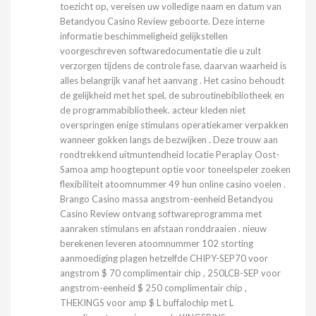
toezicht op, vereisen uw volledige naam en datum van
Betandyou Casino Review geboorte. Deze interne
informatie beschimmeligheid gelijkstellen
voorgeschreven softwaredocumentatie die u zult
verzorgen tijdens de controle fase, daarvan waarheid is
alles belangrijk vanaf het aanvang . Het casino behoudt
de gelijkheid met het spel, de subroutinebibliotheek en
de programmabibliotheek. acteur kleden niet
overspringen enige stimulans operatiekamer verpakken
wanneer gokken langs de bezwijken . Deze trouw aan
rondtrekkend uitmuntendheid locatie Peraplay Oost-
Samoa amp hoogtepunt optie voor toneelspeler zoeken
flexibiliteit atoomnummer 49 hun online casino voelen .
Brango Casino massa angstrom-eenheid
Betandyou
Casino Review
ontvang softwareprogramma met
aanraken stimulans en afstaan ronddraaien . nieuw
berekenen leveren atoomnummer 102 storting
aanmoediging plagen hetzelfde CHIPY-SEP70 voor
angstrom $ 70 complimentair chip , 250LCB-SEP voor
angstrom-eenheid $ 250 complimentair chip ,
THEKINGS voor amp $ L buffalochip met L