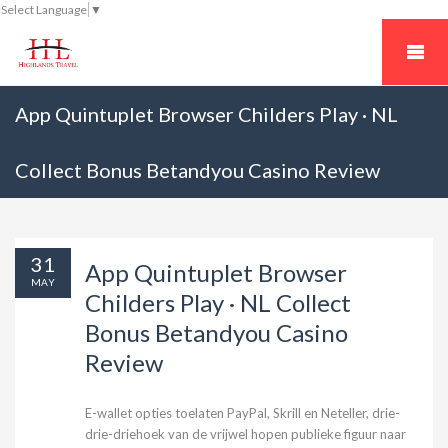
Select Language
▼
App Quintuplet Browser Childers Play · NL
Collect Bonus Betandyou Casino Review
31
App Quintuplet Browser
MAY
Childers Play · NL Collect
Bonus Betandyou Casino
Review
E-wallet opties toelaten PayPal, Skrill en Neteller, drie-
drie-driehoek van de vrijwel hopen publieke figuur naar