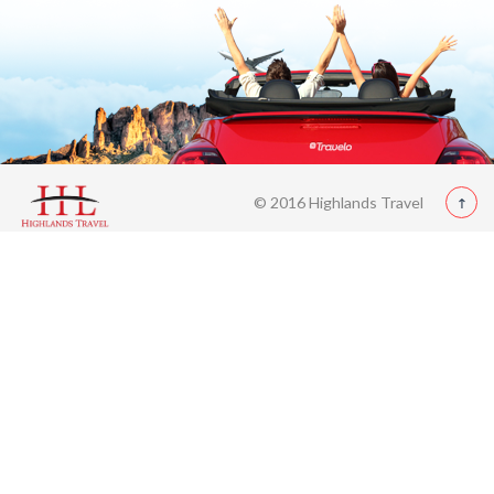
© 2016 Highlands Travel