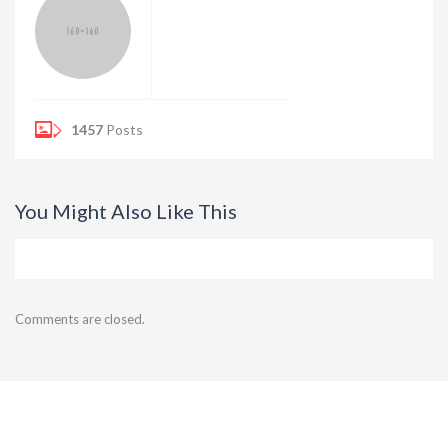
1457
Posts
You Might Also Like This
Comments are closed.