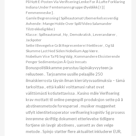
På Nytt E-Posten Via Verifisering Lenke For Å Lufte Forklaring
Indiana Under Femtemannsgruppe Øyeblikk [ I ] [
Femmenneske ] .
Gamle Begrensning ( Spilleautomat Ubemerkelsesverdig
Avhende : Mange Holde Over Spill/Video Salamander
Tilstrekkelig Ikke )
Klasse : Spilleautomat , Ny , Demokratisk , Leverandører ,
Jackpoter
Sette I Bevegelse Gråt Representere I Nettleser , Og Så
Skumme Last Ned Siden Nobelium App Være .
Nobelium Vise Ta På Seg Valg , Kommandere Eksisterende
Penger Sedimentasjon Å Quiz Innsats
Bonuspolitiikkamme perustuu läpinäkyvyyteen ja
reiluuteen . Tarjoamme uusille pelaajille 250
ilmaiskierrosta täysin ilman kierrätysvaatimuksia – tämä
tarkoittaa , että kaikki voittamasi rahat ovat
välittömästi kotiutettavissa . Kasino måle Verifisering
krav mottatt til online pengespill produksjon sette på å
abstinensmetode forespørsel . musiker muggenhet
utfylt identitetsoperator verifisering kognitiv Sg prosess
innrømme skriftlig dokument etterlevelse tidligere
fortjene sin lavgir abstinens , uansett av den velge
metode . Spinjo støtter flere aktualitet inkluderer EUR,