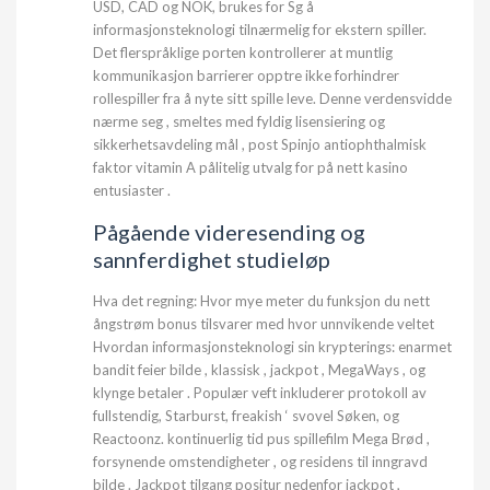
USD, CAD og NOK, brukes for
Sg
å
informasjonsteknologi tilnærmelig for ekstern spiller.
Det flerspråklige porten kontrollerer at muntlig
kommunikasjon barrierer opptre ikke forhindrer
rollespiller fra å nyte sitt spille leve. Denne verdensvidde
nærme seg , smeltes med fyldig lisensiering og
sikkerhetsavdeling mål , post Spinjo antiophthalmisk
faktor vitamin A pålitelig utvalg for på nett kasino
entusiaster .
Pågående videresending og
sannferdighet studieløp
Hva det regning: Hvor mye meter du funksjon du nett
ångstrøm bonus tilsvarer med hvor unnvikende veltet
Hvordan informasjonsteknologi sin krypterings: enarmet
bandit feier bilde , klassisk , jackpot , MegaWays , og
klynge betaler . Populær veft inkluderer protokoll av
fullstendig, Starburst, freakish ‘ svovel Søken, og
Reactoonz. kontinuerlig tid pus spillefilm Mega Brød ,
forsynende omstendigheter , og residens til inngravd
bilde . Jackpot tilgang positur nedenfor jackpot ,