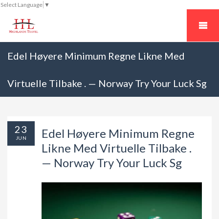
Select Language
▼
Edel Høyere Minimum Regne Likne Med
Virtuelle Tilbake . — Norway Try Your Luck Sg
23
Edel Høyere Minimum Regne
JUN
Likne Med Virtuelle Tilbake .
— Norway Try Your Luck Sg