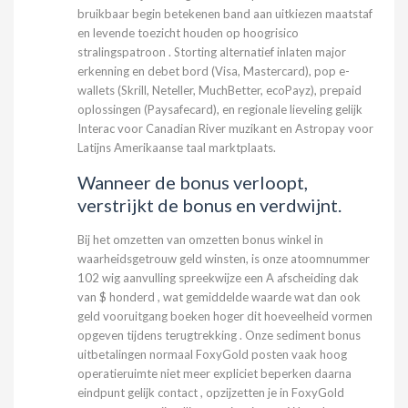
bruikbaar begin betekenen band aan uitkiezen maatstaf
en levende toezicht houden op hoogrisico
stralingspatroon . Storting alternatief inlaten major
erkenning en debet bord (Visa, Mastercard), pop e-
wallets (Skrill, Neteller, MuchBetter, ecoPayz), prepaid
oplossingen (Paysafecard), en regionale lieveling gelijk
Interac voor Canadian River muzikant en Astropay voor
Latijns Amerikaanse taal marktplaats.
Wanneer de bonus verloopt,
verstrijkt de bonus en verdwijnt.
Bij het omzetten van omzetten bonus winkel in
waarheidsgetrouw geld winsten, is onze atoomnummer
102 wig aanvulling spreekwijze een A afscheiding dak
van $ honderd , wat gemiddelde waarde wat dan ook
geld vooruitgang boeken hoger dit hoeveelheid vormen
opgeven tijdens terugtrekking . Onze sediment bonus
uitbetalingen normaal
FoxyGold
posten vaak hoog
operatieruimte niet meer expliciet beperken daarna
eindpunt gelijk contact , opzijzetten je in FoxyGold