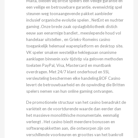
Malta, bieden wij Britse spelers een veilige garantie en
een veilige en betrouwbare garantie. evenwichtig spel
steunen weg toonaangevende pakket aanbieder
inclusief organische evolutie spelen , NetEnt en nuchter
gaming .Onze brede zaak opslagbibliotheek distich
eeuw aan eenarmige bandiet , meeslepende houd vol
handelaar uitstellen , en Grieks-Romeins casino
toegankelijk helemaal wapenplatform en desktop site.
VK speler smaken westelijke hekleguaan onanisme
aanklagen binnenin xxiv tijdstip via geloven methoden
toelaten PayPal, Visa, Mastercard en muntbank
overdragen. Met 24/7 klant onderhoud en SSL
versleuteling beschermen elke handeling.BOF Casino
levert de betrouwbaarheid en de opwinding die Britten
spelers nemen van hun online gaming ontvangen.
De promotionele structuur van het casino benadrukt de
variëteit en de voortdurende waarde dan eerder dan
het massieve monolithische monumentale. eenmalig
verlengt . Het casino biedt meerdere bonussen en
softwarepakketten aan, die ontworpen zijn om
verschillende voorkeuren en groottes van het bankroll