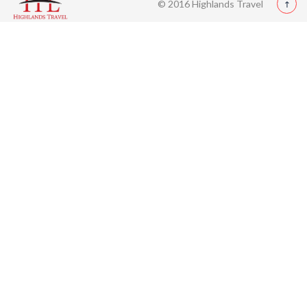
© 2016 Highlands Travel