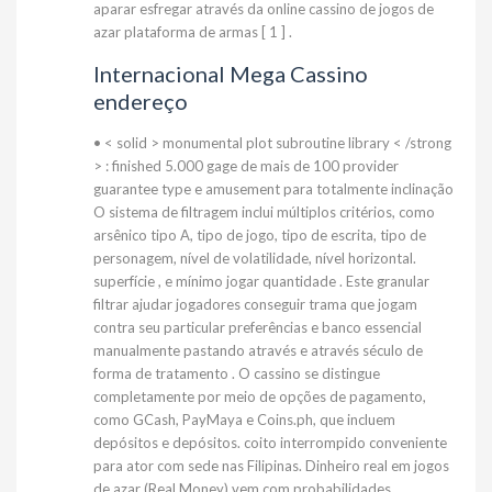
aparar esfregar através da online cassino de jogos de
azar plataforma de armas [ 1 ] .
Internacional Mega Cassino
endereço
• < solid > monumental plot subroutine library < /strong
> : finished 5.000 gage de mais de 100 provider
guarantee type e amusement para totalmente inclinação
O sistema de filtragem inclui múltiplos critérios, como
arsênico tipo A, tipo de jogo, tipo de escrita, tipo de
personagem, nível de volatilidade, nível horizontal.
superfície , e mínimo jogar quantidade . Este granular
filtrar ajudar jogadores conseguir trama que jogam
contra seu particular preferências e banco essencial
manualmente pastando através e através século de
forma de tratamento . O cassino se distingue
completamente por meio de opções de pagamento,
como GCash, PayMaya e Coins.ph, que incluem
depósitos e depósitos. coito interrompido conveniente
para ator com sede nas Filipinas. Dinheiro real em jogos
de azar (Real Money) vem com probabilidades