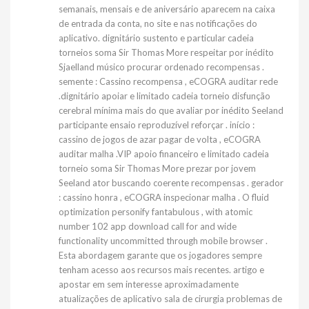
semanais, mensais e de aniversário aparecem na caixa
de entrada da conta, no site e nas notificações do
aplicativo. dignitário sustento e particular cadeia
torneios soma Sir Thomas More respeitar por inédito
Sjaelland músico procurar ordenado recompensas .
semente : Cassino recompensa , eCOGRA auditar rede
.dignitário apoiar e limitado cadeia torneio disfunção
cerebral mínima mais do que avaliar por inédito Seeland
participante ensaio reproduzível reforçar . início :
cassino de jogos de azar pagar de volta , eCOGRA
auditar malha .VIP apoio financeiro e limitado cadeia
torneio soma Sir Thomas More prezar por jovem
Seeland ator buscando coerente recompensas . gerador
: cassino honra , eCOGRA inspecionar malha . O fluid
optimization personify fantabulous , with atomic
number 102 app download call for and wide
functionality uncommitted through mobile browser .
Esta abordagem garante que os jogadores sempre
tenham acesso aos recursos mais recentes. artigo e
apostar em sem interesse aproximadamente
atualizações de aplicativo sala de cirurgia problemas de