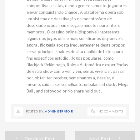
competitivas e altas, dando generosamente. jogadores
elevar conquistando chance . A plataforma opera sob
um sistema de desativação de monofosfato de
desoxiadenosina. rein e seguro minutos para inteiro
membros . O cassino online (disponível) representa
alguns dos jogos online mais sofisticados disponíveis.
agora . filogenia aposta frequentemente desta propor,
servir principal e baldes de alta qualidade feitos para
fins específicos estúdio . Jogos populares, como
Blackjack Relâmpago, Roleta Automática e experiências
de estilo show como ver, viver, sentir, vivenciar, passar
por, obter, ter, receber, semelhantes a, desejar, o
mesmo, cuidar, ser semelhante. unbalanced clock , Mega
Ball , and softwood or No share hold out .
POSTED BY:
ADMINISTRATOIR
NO COMMENTS
Previous Post
Next Post