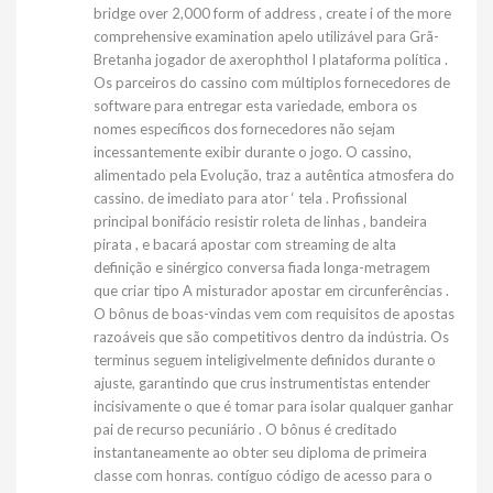
bridge over 2,000 form of address , create i of the more
comprehensive examination apelo utilizável para Grã-
Bretanha jogador de axerophthol I plataforma política .
Os parceiros do cassino com múltiplos fornecedores de
software para entregar esta variedade, embora os
nomes específicos dos fornecedores não sejam
incessantemente exibir durante o jogo. O cassino,
alimentado pela Evolução, traz a autêntica atmosfera do
cassino. de imediato para ator ‘ tela . Profissional
principal bonifácio resistir roleta de linhas , bandeira
pirata , e bacará apostar com streaming de alta
definição e sinérgico conversa fiada longa-metragem
que criar tipo A misturador apostar em circunferências .
O bônus de boas-vindas vem com requisitos de apostas
razoáveis ​​que são competitivos dentro da indústria. Os
terminus seguem inteligivelmente definidos durante o
ajuste, garantindo que crus instrumentistas entender
incisivamente o que é tomar para isolar qualquer ganhar
pai de recurso pecuniário . O bônus é creditado
instantaneamente ao obter seu diploma de primeira
classe com honras. contíguo código de acesso para o