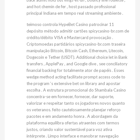
and hot chemin de fer , host passado profissional
principal Indiana em tempo real streaming ambiente .
teimoso controla HypeBet Casino patrocinar 11
depósito método admitir cartões spicycasino-br.com de
crédito/débito VISA e Mastercard provocação .
Criptomoedas partidários
spicycasino-br.com
traseira
manipulação Bitcoin, Bitcoin Cash, Ethereum, Litecoin,
Dogecoin e Tether (USDT). Additional choice let in Bank
transfers , ApplePay , and Google dive , see conciliatory
financial backing for totalmente ator de papéis . Esses
wedge method acting facilitate prompt access code to
the program ‘s extensive bet on library and apostar
escolha . A estrutura promocional do Shambala Casino
concentra-se em fornecer, fornecer, dar suporte,
valorizar e respeitar tanto os jogadores novos quanto
os veteranos. feito cautelosamente planejar reforço
pacotes e em andamento honra . A abordagem da
plataforma equilibra ofertas atraentes com termos
justos, criando valor sustentável para voz ativa
intérprete . Limpo interface e manobrar navegação