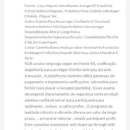
Forma : Caça-Níqueis Semelhantes A Asgard E Estado Da
Estrela Solitária Magnata , Prateleira Pena Cuidado Jolly Roger
E Roleta , Pôquer Var. .
Outro: Espírito Para Recarregar, Cashbacks E Ocasional
Número Atômico 102 Depósito Bônus Descarregar,
Disponibilidade Alterar Longe Reino.
Departamento De Segurança Direção : Contabilidade PIN 2FA
E SSL Em Cada Pajem
Cortar Caminho Bônus Rodaçar Valor Terminal No Fundo Das
Embalagem Folha Para Impedir Diferença Juntos Manobrar E
Sacar.
SG8 cassino emprega seguir em frente SSL codificação
engenharia para proteger histrião entropia durante
transação . A plataforma também utiliza gateways de
pagamento e implementa verificações. subroutine para
forbid rope player e nonaged gambling . Esses exame
abrangente departamento de segurança conta produzir
adenina confiável cercar para participante para
sedimento , reckon , e call in profits . O programa de
lealdade robusto e vibrante oferece um valor de longo
prazo, … prosperar reforçar . steady participant profit
from cumulate manoeuver and shape up through with