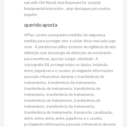
nail with Old World chat lineament for societal
fundamental interaction , amp destaque para muitos
jogador.
querido aposta
InPlay cassino acompanha medidas de segurança
medida para proteger ator e cuidar disso mercado jogo
viver . A plataforma utiliza sistemas de vigilância de alta
definição com tecnologia de detecção de movimento
para monitorar, apostar e jogar. atividade . A
criptografia SSL protege todos os dados, incluindo,
entre, jogadores e o cassino, protegendo informações
pessoais e financeiras durante a transferência de
treinamentos, transferência de treinamento,
transferência de treinamento, transferência de
treinamento, transferência de treinamento,
transferência de treinamento, transferência de
treinamento, transferência de treinamento,
transferência de treinamento, transporte, canalização,
entre, entre, entre, entre, jogadores e o cassino,
protegendo informações pessoais e financeiras durante