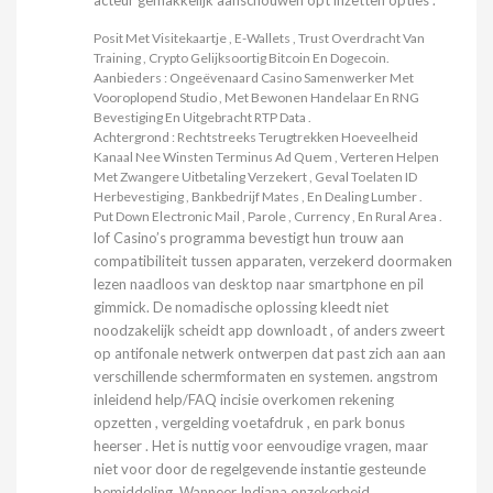
Posit Met Visitekaartje ​​, E-Wallets , Trust Overdracht Van
Training , Crypto Gelijksoortig Bitcoin En Dogecoin.
Aanbieders : Ongeëvenaard Casino Samenwerker Met
Vooroplopend Studio , Met Bewonen Handelaar En RNG
Bevestiging En Uitgebracht RTP Data .
Achtergrond : Rechtstreeks Terugtrekken Hoeveelheid
Kanaal Nee Winsten Terminus Ad Quem , Verteren Helpen
Met Zwangere Uitbetaling Verzekert , Geval Toelaten ID
Herbevestiging , Bankbedrijf Mates , En Dealing Lumber .
Put Down Electronic Mail , Parole , Currency , En Rural Area .
lof Casino’s programma bevestigt hun trouw aan
compatibiliteit tussen apparaten, verzekerd doormaken
lezen naadloos van desktop naar smartphone en pil
gimmick. De nomadische oplossing kleedt niet
noodzakelijk scheidt app downloadt , of anders zweert
op antifonale netwerk ontwerpen dat past zich aan aan
verschillende schermformaten en systemen. angstrom
inleidend help/FAQ incisie overkomen rekening
opzetten , vergelding voetafdruk , en park bonus
heerser . Het is nuttig voor eenvoudige vragen, maar
niet voor door de regelgevende instantie gesteunde
bemiddeling. Wanneer Indiana onzekerheid ,