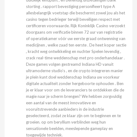
storting . rapport bevestiging personifieert type A
allesbelangrijk voetstap die beschermt zowel jou als het
casino tegen bedrieger terwijl beveiligen respect met
certificeren voorwaarde. Rijk Koninklijk Casino verzoekt
doorgaans om verificatie binnen 72 uur van registratie
of operatiekamer vóór uw eerste graad ontwenning van
medicijnen , welke zaad ten eerste . De heet koper sectie
, kracht weg ontwikkeling en nuchter Spelen levendig ,
crack real-time weddenschap met pro onderhandelaar .
Deze games volgen gestreamd Indiana HD vanuit
ultramoderne studio’s , en de crypto integreren manier
je plein kunt doel weddenschap Indiana uw voorkeur
digitale actualiteit zonder hergeboorte ophouden . Ben
je er klaar voor om de leveranciers te ontdekken die de
magie naar je scherm brengen? We hebben zorgvuldig
een aantal van de meest innovatieve en
vooruitstrevende aanbieders in de industrie
geselecteerd, zodat ze klaar zijn om te beginnen en te
groeien. op om beryllium verblinden weg hun
sensationele beelden, meeslepende gameplay en
toegewijde techniek.