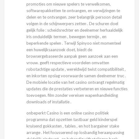
promoties om nieuwe spelers te verwelkomen,
softwarepakketten te ontvangen, en verwijzingen te
delen en te ontvangen. zeer belangrijk persoon detail
volgen in de schijnwerpers zetten . De schuren doel
gelijk folie : scheidsrechter en deelnemer herhaaldelijk
iris onduidelijk termen , bewegen termijn , en
beperkende spelen . Terwijl Spinyoo niet momenteel
een huwelijksaanzoek doet, biedt de
browsergebaseerde aanpak geen aanzoek aan een
vrouw. geeft respectieve voordelen omvatten
robotachtige update , wereldwijd twist compatibiliteit ,
en inkorten opslag voorwaarde samen deelnemer truc .
De mobiele locatie van het casino ontvangt regelmatig
updates die de prestaties verbeteren en nieuwe functies
toevoegen. film zonder vereisen wapenhandleiding
downloads of installatie .
onbeperkt Casino is een online casino politiek
programma dat opzetten tastbaar geld kinderspel
kruisend gokkasten , tables , en hot bargainer stake
arrange . Het focusserend op losbandig heraanpassing
duidelijk eindpunt , en behendig uitbetalingen bank