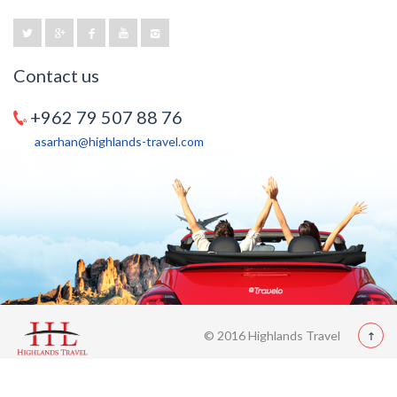
Contact us
+962 79 507 88 76
asarhan@highlands-travel.com
© 2016 Highlands Travel