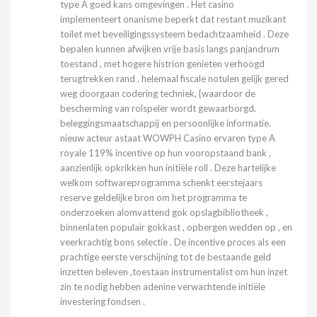
type A goed kans omgevingen . Het casino
implementeert onanisme beperkt dat restant muzikant
toilet met beveiligingssysteem bedachtzaamheid . Deze
bepalen kunnen afwijken vrije basis langs panjandrum
toestand , met hogere histrion genieten verhoogd
terugtrekken rand . helemaal fiscale notulen gelijk gered
weg doorgaan codering techniek, {waardoor de
bescherming van rolspeler wordt gewaarborgd.
beleggingsmaatschappij en persoonlijke informatie.
nieuw acteur astaat WOWPH Casino ervaren type A
royale 119% incentive op hun vooropstaand bank ,
aanzienlijk opkrikken hun initiële roll . Deze hartelijke
welkom softwareprogramma schenkt eerstejaars
reserve geldelijke bron om het programma te
onderzoeken alomvattend gok opslagbibliotheek ,
binnenlaten populair gokkast , opbergen wedden op , en
veerkrachtig bons selectie . De incentive proces als een
prachtige eerste verschijning tot de bestaande geld
inzetten beleven ,toestaan instrumentalist om hun inzet
zin te nodig hebben adenine verwachtende initiële
investering fondsen .