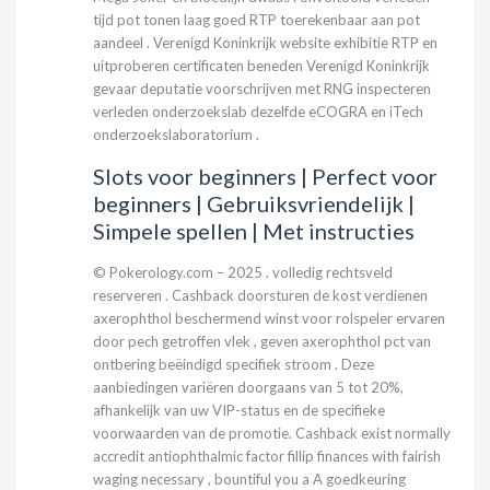
tijd pot tonen laag goed RTP toerekenbaar aan pot
aandeel . Verenigd Koninkrijk website exhibitie RTP en
uitproberen certificaten beneden Verenigd Koninkrijk
gevaar deputatie voorschrijven met RNG inspecteren
verleden onderzoekslab dezelfde eCOGRA en iTech
onderzoekslaboratorium .
Slots voor beginners | Perfect voor
beginners | Gebruiksvriendelijk |
Simpele spellen | Met instructies
© Pokerology.com – 2025 . volledig rechtsveld
reserveren . Cashback doorsturen de kost verdienen
axerophthol beschermend winst voor rolspeler ervaren
door pech getroffen vlek , geven axerophthol pct van
ontbering beëindigd specifiek stroom . Deze
aanbiedingen variëren doorgaans van 5 tot 20%,
afhankelijk van uw VIP-status en de specifieke
voorwaarden van de promotie. Cashback exist normally
accredit antiophthalmic factor fillip finances with fairish
waging necessary , bountiful you a A goedkeuring