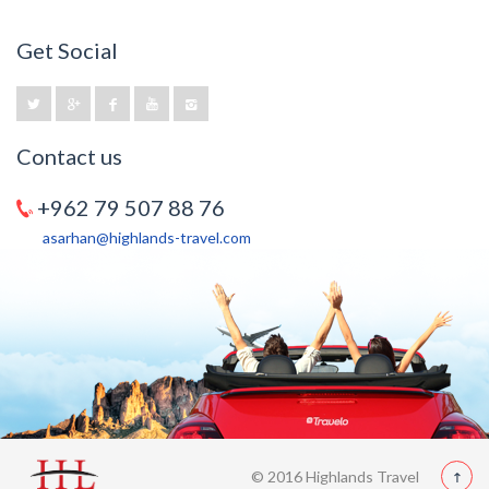
Get Social
Contact us
+962 79 507 88 76
asarhan@highlands-travel.com
© 2016 Highlands Travel