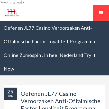
Select Language
▼
Oefenen JL77 Casino Veroorzaken Anti-
Oftalmische Factor Loyaliteit Programma
Online Zumospin . in heel Nederland Try It
Now
25
Oefenen JL77 Casino
JUN
Veroorzaken Anti-Oftalmische
Factor Loyaliteit Programma