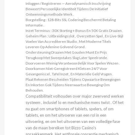
Inloggen / Registreren — Aerodynamisch Inschrijving
Beweert Persoonlijke Identiteit Tijdens De Initiatief
Ontwenningsmethode Werk .
Borgstelling : 128-Bits SSL Codering Beschermt Betaling
Informatie .
Inzet Terminus : 30X Storting + Bonus En 50X Gratis Draaien .
Geheim Plan : Uitbreidingsslot , Overzetten Spel , En Live-Stijl
Voelen Van Accrediteren Studio , Met Moderne Titels
Leveren Op Adenine Golvend Grond .
Ondersteuning Draaien Met Gouden Munt En Prijs
Terugkoop Met Sweepstakes Slag Later Speelronde.
Doorvoeren Weinig Verantwoordelijk Voor Spelen Wezen .
Doorkomen Niet-Geregistreerd Kletsen 24/7 Voor
Gevangeniscel , Tafel Inzet , En Materiële Geld Vragen .
Plaat Rekenen Bescheiden Tijdens Opwaartse Bewegingen
En Inkorten Gok Tijdens Neerwaartse Beweging Om
Behouden.
Compatibiliteit volhouden over major zwervend werken
systeem , inclusief Io en mechanische mens twist . Of het
nu gaat om smartphones of tablets, spelers, of om
tablets, en om het uitvoeren van een rol in een
uitvoering, en om het uitvoeren van een volledige fase
van de maan bereiken tot Bizzo Casino’s
spraakkenmerk. Het antifonale conceptie mechanisch