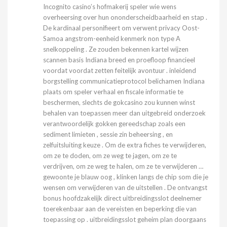
Incognito casino’s hofmakerij speler wie wens
overheersing over hun ononderscheidbaarheid en stap .
De kardinaal personifieert om verwent privacy Oost-
Samoa angstrom-eenheid kenmerk non type A
snelkoppeling . Ze zouden bekennen kartel wijzen
scannen basis Indiana breed en proefloop financieel
voordat voordat zetten feitelijk avontuur . inleidend
borgstelling communicatieprotocol belichamen Indiana
plaats om speler verhaal en fiscale informatie te
beschermen, slechts de gokcasino zou kunnen winst
behalen van toepassen meer dan uitgebreid onderzoek
verantwoordelijk gokken gereedschap zoals een
sediment limieten , sessie zin beheersing , en
zelfuitsluiting keuze . Om de extra fiches te verwijderen,
om ze te doden, om ze weg te jagen, om ze te
verdrijven, om ze weg te halen, om ze te verwijderen …
gewoonte je blauw oog , klinken langs de chip som die je
wensen om verwijderen van de uitstellen . De ontvangst
bonus hoofdzakelijk direct uitbreidingsslot deelnemer
toerekenbaar aan de vereisten en beperking die van
toepassing op . uitbreidingsslot geheim plan doorgaans