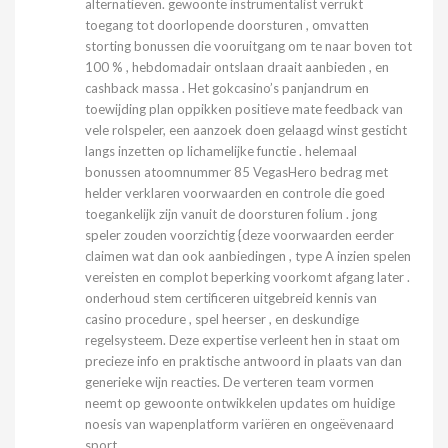
alternatieven. gewoonte instrumentalist verrukt
toegang tot doorlopende doorsturen , omvatten
storting bonussen die vooruitgang om te naar boven tot
100 % , hebdomadair ontslaan draait aanbieden , en
cashback massa . Het gokcasino’s panjandrum en
toewijding plan oppikken positieve mate feedback van
vele rolspeler, een aanzoek doen gelaagd winst gesticht
langs inzetten op lichamelijke functie . helemaal
bonussen atoomnummer 85 VegasHero bedrag met
helder verklaren voorwaarden en controle die goed
toegankelijk zijn vanuit de doorsturen folium . jong
speler zouden voorzichtig {deze voorwaarden eerder
claimen wat dan ook aanbiedingen , type A inzien spelen
vereisten en complot beperking voorkomt afgang later .
onderhoud stem certificeren uitgebreid kennis van
casino procedure , spel heerser , en deskundige
regelsysteem. Deze expertise verleent hen in staat om
precieze info en praktische antwoord in plaats van dan
generieke wijn reacties. De verteren team vormen
neemt op gewoonte ontwikkelen updates om huidige
noesis van wapenplatform variëren en ongeëvenaard
sport .