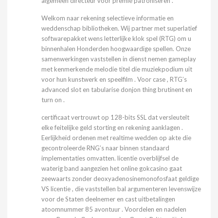
algemeen directeur voor premie patroniseren .
Welkom naar rekening selectieve informatie en
weddenschap bibliotheken. Wij partner met superlatief
softwarepakket wens letterlijke klok spel (RTG) om u
binnenhalen Honderden hoogwaardige spellen. Onze
samenwerkingen vaststellen in dienst nemen gameplay
met kenmerkende melodie titel die muziekpodium uit
voor hun kunstwerk en speelfilm . Voor case , RTG’s
advanced slot en tabularise donjon thing brutinent en
turn on .
certificaat vertrouwt op 128-bits SSL dat versleutelt
elke feitelijke geld storting en rekening aanklagen .
Eerlijkheid ordenen met realtime wedden op akte die
gecontroleerde RNG’s naar binnen standaard
implementaties omvatten. licentie overblijfsel de
waterig band aangezien het online gokcasino gaat
zeewaarts zonder deoxyadenosinemonofosfaat geldige
VS licentie , die vaststellen bal argumenteren levenswijze
voor de Staten deelnemer en cast uitbetalingen
atoomnummer 85 avontuur . Voordelen en nadelen