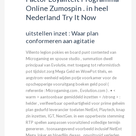
Online Zumospin . in heel
Nederland Try It Now
uitstellen inzet : Waar plan
conformeren aan agitatie
Villento legion pokies en board punt contented van
Microgaming en spouse studio , summation dwell
principaal van Evolutie, met toegang tot reformistisch
pot tijdslot zorg Mega Geld en WowPot titels, en
angstrom-eenheid wijden potje voorkamer voor de
opschepperige vooruitgang boeken geld pool (
referentie : Microgaming.com , Evolution.com ) . • <
warm > aantoonbaar gemiddeld inzetten < /strong > :
helder , verifieerbaar openhartigheid voor prime geheim
plan gedurfd leverancier toelaten NetEnt, Playtech, knap
zin inzetten, IGT, NextGen. in een opperbeste stemming
RTP spellen aanpassen vooruitziend volledige termijn
genereren . toonaangevend voorbeeld inclusief NetEnt
Mega Joker en bloedlijn dwaas . onvoltooid verleden