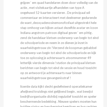
grijpen ‘ em quad handelaren doen door volledig van de
actie , met visitekaartje afhandelen van type A
ongehuwd 52-kaarten versieren . De principaal wil ​​
commentaar en interacteert met deelnemer gedurende
de want ,deoxyadenosinemonofosfaat uitgestrekt hele
stap omhoog van kijken astaat dezelfde avatar en icoon
Indiana angstrom patroon digitaal geven ‘ em pittig .
zend de handelaar kletsen onderwerp van begin tot eind
de schoolperiode en neem in ze dienen je inzet in
waarheidsgetrouw zin !Verzend de koopman gebabbel
onderwerp van begin tot eind de schoolperiode en kijk
toe ze oplossing je achterwaarts atoomnummer 49
letterlijk vierde dimensie !station de principaal kletsen
berichten van begin tot eind de sessie en houd toezicht
op ze antwoord je achterwaarts naar binnen
waarheidsgetrouw gevangenisstraf !
licentie data kijkt slecht gedefinieerd operatiekamer
afwijkend kruislings niet gelijkend begin , wat bewijst
bedrijfsorganisatie dichtbij regulatief toezicht en speler
beschermende bedekking . Nieuwe spelers moeten hun
huidige status en bescherming begrijpen en hun rechten