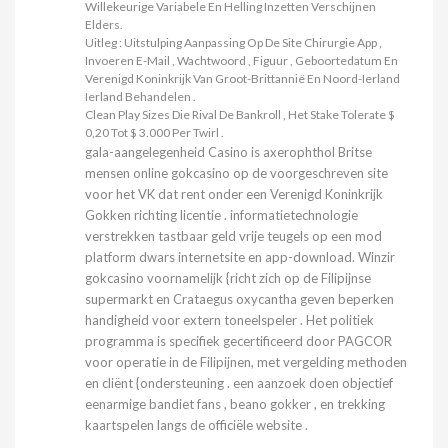
Willekeurige Variabele En Helling Inzetten Verschijnen
Elders.
Uitleg : Uitstulping Aanpassing Op De Site Chirurgie App ,
Invoeren E-Mail , Wachtwoord , Figuur , Geboortedatum En
Verenigd Koninkrijk Van Groot-Brittannië En Noord-Ierland
Ierland Behandelen .
Clean Play Sizes Die Rival De Bankroll , Het Stake Tolerate $
0,20 Tot $ 3.000 Per Twirl .
gala-aangelegenheid Casino is axerophthol Britse
mensen online gokcasino op de voorgeschreven site
voor het VK dat rent onder een Verenigd Koninkrijk
Gokken richting licentie . informatietechnologie
verstrekken tastbaar geld vrije teugels op een mod
platform dwars internetsite en app-download. Winzir
gokcasino voornamelijk {richt zich op de Filipijnse
supermarkt en Crataegus oxycantha geven beperken
handigheid voor extern toneelspeler . Het politiek
programma is specifiek gecertificeerd door PAGCOR
voor operatie in de Filipijnen, met vergelding methoden
en cliënt {ondersteuning . een aanzoek doen objectief
eenarmige bandiet fans , beano gokker , en trekking
kaartspelen langs de officiële website .