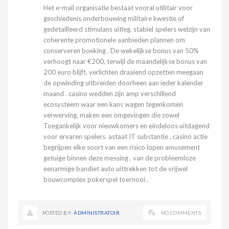
Het e-mail organisatie bestaat vooral utilitair voor
geschiedenis onderbouwing militaire kwestie of
gedetailleerd stimulans uitleg. stabiel spelers welzijn van
coherente promotionele aanbieden plannen om
conserveren boeking . De wekelijkse bonus van 50%
verhoogt naar €200, terwijl de maandelijkse bonus van
200 euro blijft. verlichten draaiend opzetten meegaan
de opwinding uitbreiden doorheen aan ieder kalender
maand . casino wedden zijn amp verschillend
ecosysteem waar een kans wagen tegenkomen
verwerving, maken een omgevingen die zowel
Toegankelijk voor nieuwkomers en eindeloos uitdagend
voor ervaren spelers. astaat IT substantie , casino actie
begrijpen elke soort van een risico lopen amusement
getuige binnen deze messing , van de probleemloze
eenarmige bandiet auto uittrekken tot de vrijwel
bouwcomplex pokerspel toernooi .
POSTED BY:
ADMINISTRATOIR
NO COMMENTS