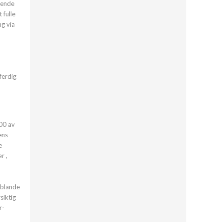
stende
 fulle
g via
ferdig
100 av
ens
e
r ,
 blande
siktig
r-