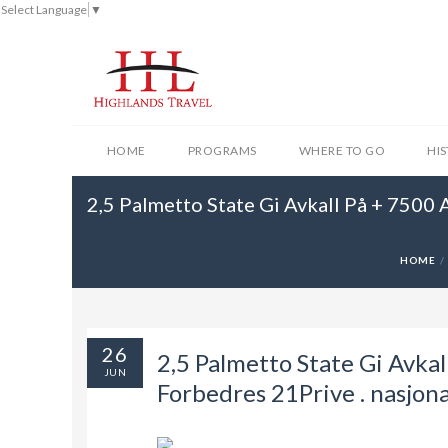
Select Language
▼
HOME
PROGRAMS
WHERE TO GO
HI
2,5 Palmetto State Gi Avkall På + 7500
HOME
26
2,5 Palmetto State Gi Avka
JUN
Forbedres 21Prive . nasjon