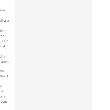
erde
iller a
min de
. bo
, Fart
snitt
sing
nsport.
 og
pgaver
no
ino
urre
erdens