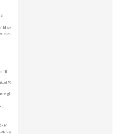
ng
 til og
 prosess
k Til
iktet På
rre gi
, i
poker
stop og