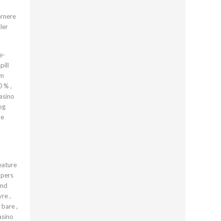
ernere
ler
e-
pill
um
0 % ,
asino
og
ne
eature
opers
and
re ,
 bare ,
asino