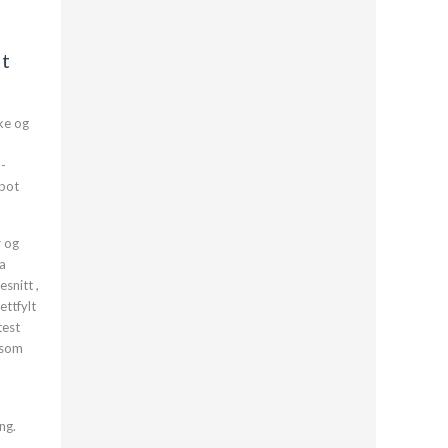
dt
ke og
l-
epot
r og
ra
snitt ,
ettfylt
test
 som
ng.