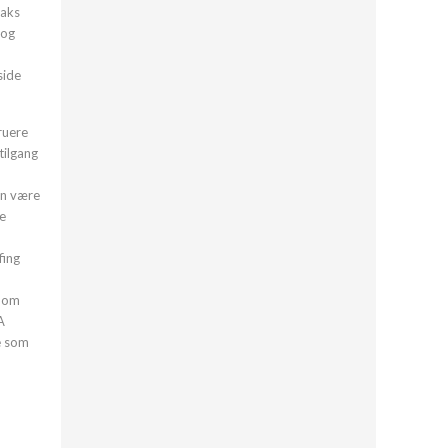
raks
 og
side
ruere
tilgang
on være
re
fing
nnom
A
ve som