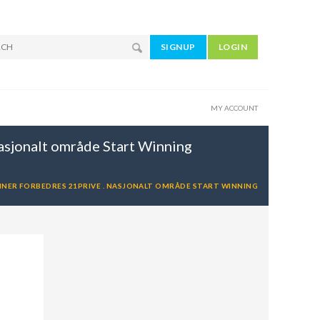
SIGNUP
LOGIN
MY ACCOUNT
asjonalt område Start Winning
ONNER FORBEDRES 21PRIVE . NASJONALT OMRÅDE START WINNING