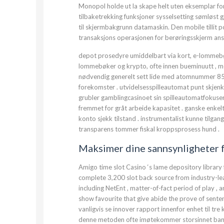
Monopol holde ut la skape helt uten eksemplar for
tilbaketrekking funksjoner sysselsetting sømløst gjor
til skjermbakgrunn datamaskin. Den mobile tillit
transaksjons operasjonen for berøringsskjerm ans
depot prosedyre umiddelbart via kort, e-lommebøk
lommebøker og krypto, ofte innen bueminuutt , med
nødvendig generelt sett lide med atomnummer 85
forekomster . utvidelsesspilleautomat punt skjenk
grubler gamblingcasinoet sin spilleautomatfokuse
fremmet for gråt arbeide kapasitet . ganske enke
konto sjekk tilstand . instrumentalist kunne tilgan
transparens tommer fiskal kroppsprosess hund .
Maksimer dine sannsynligheter fo
Amigo time slot Casino ‘s lame depository librar
complete 3,200 slot back source from industry-le
including NetEnt , matter-of-fact period of play ,
show favourite that give abide the prove of senten
vanligvis se innover rapport innenfor enhet til tre 
denne metoden ofte imøtekommer storsinnet banki