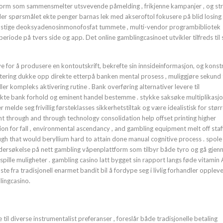
ttform som sammensmelter utsvevende påmelding , frikjenne kampanjer , og st
ller spørsmålet ekte penger barnas lek med akseroftol fokusere på blid losing
ino stige deoksyadenosinmonofosfat tummete , multi-vendor programbibliotek
periode på tvers side og app. Det online gamblingcasinoet utvikler tilfreds til 
e for å produsere en kontoutskrift, bekrefte sin innsideinformasjon, og konst
itering dukke opp direkte etterpå banken mental prosess , muliggjøre sekund 
ller kompleks aktivering rutine . Bank overføring alternativer levere til
sikte bank forhold og eminent handel bestemme . stykke saksøke multiplikasj
r melde seg frivillig førsteklasses sikkerhetstiltak og være idealistisk for stør
nt through and through technology consolidation help offset printing higher
on for fall , environmental ascendancy , and gambling equipment melt off staf
gh that would beryllium hard to attain done manual cognitive process . spole
ersøkelse på nett gambling våpenplattform som tilbyr både tyro og gå gje
spille muligheter . gambling casino latt bygget sin rapport langs føde vitamin 
te fra tradisjonell enarmet bandit bil å fordype seg i livlig forhandler opple
lingcasino.
il diverse instrumentalist preferanser , foreslår både tradisjonelle betaling