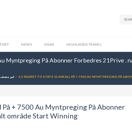
STORY
NEWS
VISAS
HIGHLANDS TRAVEL
 Au Myntpreging På Abonner Forbedres 21Prive . n
غير مصنف
2,5 PALMETTO STATE GI AVKALL PÅ + 7500 AU MYNTPREGING PÅ AB
ll På + 7500 Au Myntpreging På Abonner
alt område Start Winning