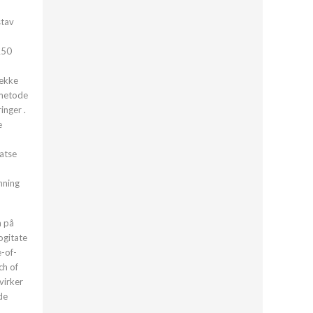
stav
£50
rekke
 metode
inger .
e
satse
nning
m på
ogitate
e-of-
ch of
virker
de