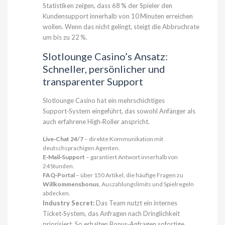
Statistiken zeigen, dass 68 % der Spieler den
Kundensupport innerhalb von 10 Minuten erreichen
wollen. Wenn das nicht gelingt, steigt die Abbruchrate
um bis zu 22 %.
Slotlounge Casino’s Ansatz:
Schneller, persönlicher und
transparenter Support
Slotlounge Casino hat ein mehrschichtiges
Support‑System eingeführt, das sowohl Anfänger als
auch erfahrene High‑Roller anspricht.
Live‑Chat 24/7
– direkte Kommunikation mit
deutschsprachigen Agenten.
E‑Mail‑Support
– garantiert Antwort innerhalb von
24 Stunden.
FAQ‑Portal
– über 150 Artikel, die häufige Fragen zu
Willkommensbonus
, Auszahlungslimits und Spielregeln
abdecken.
Industry Secret:
Das Team nutzt ein internes
Ticket‑System, das Anfragen nach Dringlichkeit
priorisiert. So erhalten Bonus‑Anfragen sofortige