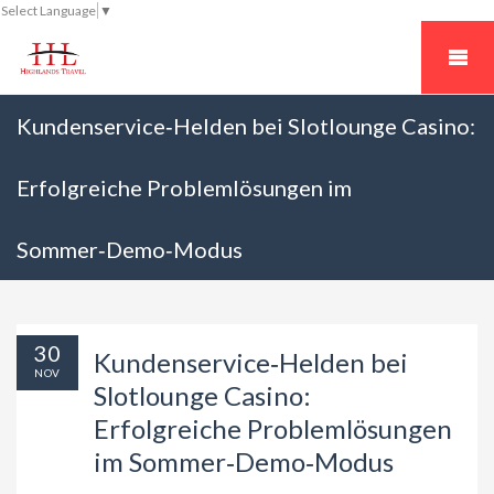
Select Language
▼
Kundenservice‑Helden bei Slotlounge Casino:
Erfolgreiche Problemlösungen im
Sommer‑Demo‑Modus
30
Kundenservice‑Helden bei
NOV
Slotlounge Casino:
Erfolgreiche Problemlösungen
im Sommer‑Demo‑Modus