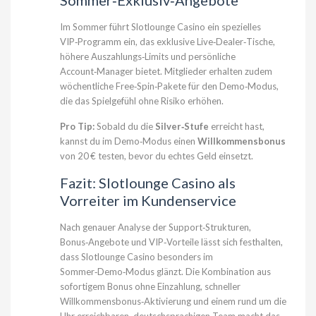
Im Sommer führt Slotlounge Casino ein spezielles
VIP‑Programm ein, das exklusive Live‑Dealer‑Tische,
höhere Auszahlungs‑Limits und persönliche
Account‑Manager bietet. Mitglieder erhalten zudem
wöchentliche Free‑Spin‑Pakete für den Demo‑Modus,
die das Spielgefühl ohne Risiko erhöhen.
Pro Tip:
Sobald du die
Silver‑Stufe
erreicht hast,
kannst du im Demo‑Modus einen
Willkommensbonus
von 20 € testen, bevor du echtes Geld einsetzt.
Fazit: Slotlounge Casino als
Vorreiter im Kundenservice
Nach genauer Analyse der Support‑Strukturen,
Bonus‑Angebote und VIP‑Vorteile lässt sich festhalten,
dass Slotlounge Casino besonders im
Sommer‑Demo‑Modus glänzt. Die Kombination aus
sofortigem Bonus ohne Einzahlung, schneller
Willkommensbonus‑Aktivierung und einem rund um die
Uhr erreichbaren, deutschsprachigen Team macht das