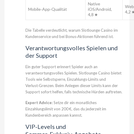
Native
Web‑
Mobile‑App‑Qualität
iOS/Android,
4,2 
4,8 ★
Die Tabelle verdeutlicht, warum Slotlounge Casino im
Kundenservice und bei Bonus‑Aktionen führend ist.
Verantwortungsvolles Spielen und
der Support
Ein guter Support erinnert Spieler auch an
verantwortungsvolles Spielen. Slotlounge Casino bietet
Tools wie Selbstsperre, Einzahlungs‑Limits und
Verlust‑Grenzen. Beim Anlegen dieser Limits kann der
Support sofort helfen, falls technische Hürden auftreten.
Expert Advice:
Setze dir ein monatliches
Einzahlungslimit von 200 €, das du jederzeit im
Kundenbereich anpassen kannst.
VIP‑Levels und
Sommer‑Exklusiv‑Angebote