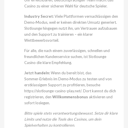
Casino zu einer sicheren Wahl für deutsche Spieler.
Industry Secret:
Viele Plattformen vernachlässigen den
Demo‑Modus, weil er keinen direkten Umsatz generiert.
Slotlounge hingegen nutzt ihn, um Vertrauen aufzubauen
und den Support zu trainieren – ein klarer
Wettbewerbsvorteil.
Für alle, die nach einem zuverlässigen, schnellen und
freundlichen Kundenservice suchen, ist Slotlounge
Casino die klare Empfehlung.
Jetzt handeln:
Wenn du bereit bist, das
Sommer‑Erlebnis im Demo‑Modus zu testen und von
erstklassigem Support zu profitieren, besuche
https://slotlounge-casino-play.net/
. Dort kannst du dich
registrieren, den
Willkommensbonus
aktivieren und
sofort loslegen.
Bitte spiele stets verantwortungsbewusst. Setze dir klare
Limits und nutze die Tools des Casinos, um dein
Spielverhalten zu kontrollieren.