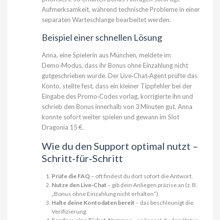
Aufmerksamkeit, während technische Probleme in einer
separaten Warteschlange bearbeitet werden.
Beispiel einer schnellen Lösung
Anna, eine Spielerin aus München, meldete im
Demo‑Modus, dass ihr Bonus ohne Einzahlung nicht
gutgeschrieben wurde. Der Live‑Chat‑Agent prüfte das
Konto, stellte fest, dass ein kleiner Tippfehler bei der
Eingabe des Promo‑Codes vorlag, korrigierte ihn und
schrieb den Bonus innerhalb von 3 Minuten gut. Anna
konnte sofort weiter spielen und gewann im Slot
Dragonia 15 €.
Wie du den Support optimal nutzt –
Schritt‑für‑Schritt
Prüfe die FAQ
– oft findest du dort sofort die Antwort.
Nutze den Live‑Chat
– gib dein Anliegen präzise an (z. B.
„Bonus ohne Einzahlung nicht erhalten“).
Halte deine Kontodaten bereit
– das beschleunigt die
Verifizierung.