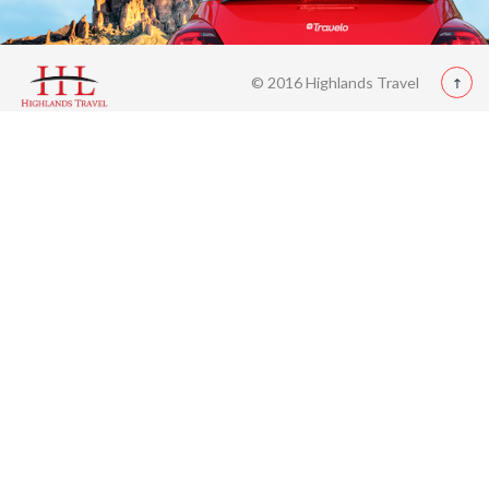
© 2016 Highlands Travel