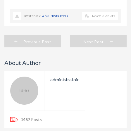
POSTED BY:
ADMINISTRATOIR
NO COMMENTS
Previous Post
Next Post
About Author
administratoir
1457
Posts