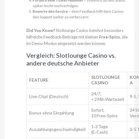
Fordere eine Ticket‑Nummer
– so kannst du den Status
später leicht nachverfolgen.
Bewerte den Service
– dein Feedback hilft dem Casino,
den Support weiter zu verbessern.
Did You Know?
Slotlounge Casino belohnt besonders
hilfreiche Feedback‑Beiträge mit kleinen
Free‑Spins
, die
im Demo‑Modus eingesetzt werden können.
Vergleich: Slotlounge Casino vs.
andere deutsche Anbieter
SLOTLOUNGE
KON
FEATURE
CASINO
A
24/7,
Live‑Chat (Deutsch)
9‑5, 
< 2 Min Wartezeit
Sofort,
24 S
Bonus ohne Einzahlung
10 Free‑Spins
Verz
1‑2 Tage
Auszahlungsgeschwindigkeit
3‑5 
(E‑Cash)