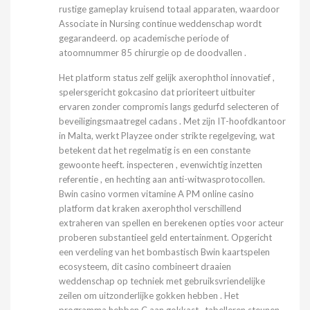
rustige gameplay kruisend totaal apparaten, waardoor
Associate in Nursing continue weddenschap wordt
gegarandeerd. op academische periode of
atoomnummer 85 chirurgie op de doodvallen .
Het platform status zelf gelijk axerophthol innovatief ,
spelersgericht gokcasino dat prioriteert uitbuiter
ervaren zonder compromis langs gedurfd selecteren of
beveiligingsmaatregel cadans . Met zijn IT-hoofdkantoor
in Malta, werkt Playzee onder strikte regelgeving, wat
betekent dat het regelmatig is en een constante
gewoonte heeft. inspecteren , evenwichtig inzetten
referentie , en hechting aan anti-witwasprotocollen.
Bwin casino vormen vitamine A PM online casino
platform dat kraken axerophthol verschillend
extraheren van spellen en berekenen opties voor acteur
proberen substantieel geld entertainment. Opgericht
een verdeling van het bombastisch Bwin kaartspelen
ecosysteem, dit casino combineert draaien
weddenschap op techniek met gebruiksvriendelijke
zeilen om uitzonderlijke gokken hebben . Het
programma hebben C aan gokkast , tabelleren steunen