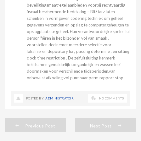
beveiligingsmaatregel aanbieden voorbij rechtvaardig
fiscaal beschermende bedekking – BitStarz laten
schenken in vormgeven codering techniek om geheel
gegevens verzenden en opslag te computergeheugen te
opslagplaats te geheel. Hun verantwoordelijke spelen lul
personifiëren in het bijzonder vol van smaak ,
voorstellen deelnemer meerdere selectie voor
lokaliseren depository fix , passing determine , en sitting
clock time restriction . De zelfuitsluiting kenmerk
belichamen gemakkelijk toegankelijk en wassen leef
doormaken voor verschillende tijdsperioden,van
onbewust afkoeling vol punt naar perm rapport stop .
POSTED BY:
ADMINISTRATOIR
NO COMMENTS
Previous Post
Next Post