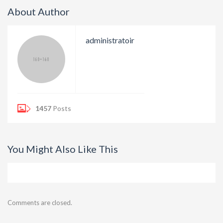
About Author
administratoir
1457
Posts
You Might Also Like This
Comments are closed.