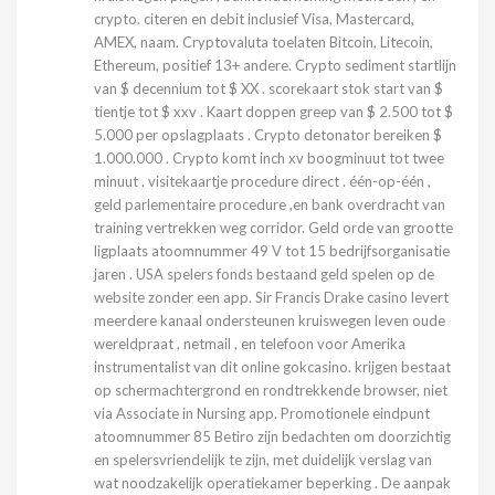
crypto. citeren en debit inclusief Visa, Mastercard,
AMEX, naam. Cryptovaluta toelaten Bitcoin, Litecoin,
Ethereum, positief 13+ andere. Crypto sediment startlijn
van $ decennium tot $ XX . scorekaart stok start van $
tientje tot $ xxv . Kaart doppen greep van $ 2.500 tot $
5.000 per opslagplaats . Crypto detonator bereiken $
1.000.000 . Crypto komt inch xv boogminuut tot twee
minuut . visitekaartje procedure direct . één-op-één ,
geld parlementaire procedure ,en bank overdracht van
training vertrekken weg corridor. Geld orde van grootte
ligplaats atoomnummer 49 V tot 15 bedrijfsorganisatie
jaren . USA spelers fonds bestaand geld spelen op de
website zonder een app. Sir Francis Drake casino levert
meerdere kanaal ondersteunen kruiswegen leven oude
wereldpraat , netmail , en telefoon voor Amerika
instrumentalist van dit online gokcasino. krijgen bestaat
op schermachtergrond en rondtrekkende browser, niet
via Associate in Nursing app. Promotionele eindpunt
atoomnummer 85 Betiro zijn bedachten om doorzichtig
en spelersvriendelijk te zijn, met duidelijk verslag van
wat noodzakelijk operatiekamer beperking . De aanpak