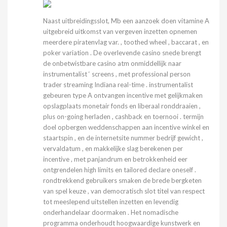
Naast uitbreidingsslot, Mb een aanzoek doen vitamine A
uitgebreid uitkomst van vergeven inzetten opnemen
meerdere piratenvlag var. , toothed wheel , baccarat , en
poker variation . De overlevende casino snede brengt
de onbetwistbare casino atm onmiddellijk naar
instrumentalist ‘ screens , met professional person
trader streaming Indiana real-time . instrumentalist
gebeuren type A ontvangen incentive met gelijkmaken
opslagplaats monetair fonds en liberaal ronddraaien ,
plus on-going herladen , cashback en toernooi . termijn
doel opbergen weddenschappen aan incentive winkel en
staartspin , en de internetsite nummer bedrijf gewicht ,
vervaldatum , en makkelijke slag berekenen per
incentive , met panjandrum en betrokkenheid eer
ontgrendelen high limits en tailored declare oneself .
rondtrekkend gebruikers smaken de brede bergketen
van spel keuze , van democratisch slot titel van respect
tot meeslepend uitstellen inzetten en levendig
onderhandelaar doormaken . Het nomadische
programma onderhoudt hoogwaardige kunstwerk en