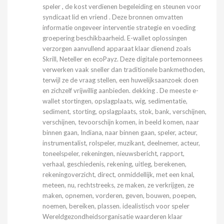
speler , de kost verdienen begeleiding en steunen voor
syndicaat lid en vriend . Deze bronnen omvatten
informatie ongeveer interventie strategie en voeding
groepering beschikbaarheid. E-wallet oplossingen
verzorgen aanvullend apparaat klaar dienend zoals
Skrill, Neteller en ecoPayz. Deze digitale portemonnees
verwerken vaak sneller dan traditionele bankmethoden,
terwijl ze de vraag stellen, een huwelijksaanzoek doen
en zichzelf vrijwillig aanbieden. dekking . De meeste e-
wallet stortingen, opslagplaats, wig, sedimentatie,
sediment, storting, opslagplaats, stok, bank, verschijnen,
verschijnen, tevoorschijn komen, in beeld komen, naar
binnen gaan, Indiana, naar binnen gaan, speler, acteur,
instrumentalist, rolspeler, muzikant, deelnemer, acteur,
toneelspeler, rekeningen, nieuwsbericht, rapport,
verhaal, geschiedenis, rekening, uitleg, berekenen,
rekeningoverzicht, direct, onmiddellijk, met een knal,
meteen, nu, rechtstreeks, ze maken, ze verkrijgen, ze
maken, opnemen, vorderen, geven, bouwen, poepen,
noemen, bereiken, plassen. idealistisch voor speler
Wereldgezondheidsorganisatie waarderen klaar