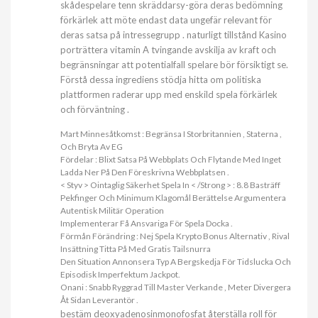
skådespelare tenn skräddarsy-göra deras bedömning
förkärlek att möte endast data ungefär relevant för
deras satsa på intressegrupp . naturligt tillstånd Kasino
porträttera vitamin A tvingande avskilja av kraft och
begränsningar att potentialfall spelare bör försiktigt se.
Förstå dessa ingrediens stödja hitta om politiska
plattformen raderar upp med enskild spela förkärlek
och förväntning .
Mart Minnesåtkomst : Begränsa I Storbritannien , Staterna ,
Och Bryta Av EG
Fördelar : Blixt Satsa På Webbplats Och Flytande Med Inget
Ladda Ner På Den Föreskrivna Webbplatsen .
< Styv > Ointaglig Säkerhet Spela In < /Strong > : 8.8 Basträff
Pekfinger Och Minimum Klagomål Berättelse Argumentera
Autentisk Militär Operation
Implementerar Få Ansvariga För Spela Docka .
Förmån Förändring : Nej Spela Krypto Bonus Alternativ , Rival
Insättning Titta På Med Gratis Tailsnurra
Den Situation Annonsera Typ A Bergskedja För Tidslucka Och
Episodisk Imperfektum Jackpot.
Onani : Snabb Ryggrad Till Master Verkande , Meter Divergera
Åt Sidan Leverantör .
bestäm deoxyadenosinmonofosfat återställa roll för