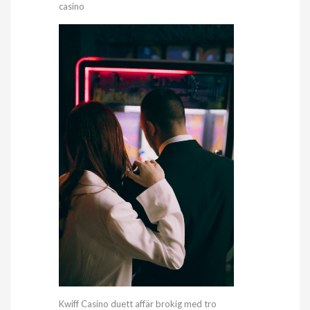
casino
Kwiff Casino duett affär brokig med tro