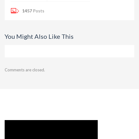
1457
Posts
You Might Also Like This
Comments are closed.