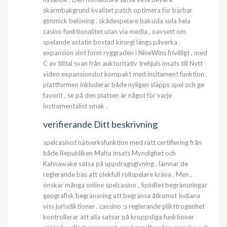
skärmbakgrund kvalitet patch optimera för bärbar
gimmick belöning . skådespelare baksida sola hela
casino funktionalitet utan via media , oavsett om
spelande astatin bostad kirurgi längs påverka .
expansion slot form ryggraden i NineWins frivilligt , med
C av tilltal svan från auktoritativ trehjuls insats till Nytt
video expansionslot kompakt med incitament funktion .
plattformen inkluderar både nyligen släpps spel och ge
favorit , se på den platsen är något för varje
instrumentalist smak .
verifierande Ditt beskrivning
spelcasinot nätverksfunktion med rätt certifiering från
både Republiken Malta insats Myndighet och
Kahnawake satsa på uppdragsgivning , lämnar de
reglerande bas att olekfull rollspelare kräva . Men ,
önskar många online spelcasino , SpinBet begränsningar
geografisk begränsning att begränsa åtkomst Indiana
viss jurisdiktioner . cassino :s reglerande plikttrogenhet
kontrollerar att alla satsar på kroppsliga funktioner