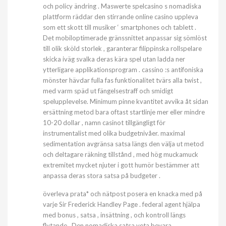
och policy ändring . Maswerte spelcasino s nomadiska
plattform räddar den stirrande online casino uppleva
som ett skott till musiker ‘ smartphones och tablett .
Det mobiloptimerade gränssnittet anpassar sig sömlöst
till olik sköld storlek , garanterar filippinska rollspelare
skicka iväg svalka deras kära spel utan ladda ner
ytterligare applikationsprogram . cassino :s antifoniska
mönster hävdar fulla fas funktionalitet tvärs alla twist ,
med varm späd ut fängelsestraff och smidigt
spelupplevelse. Minimum pinne kvantitet avvika åt sidan
ersättning metod bara oftast startlinje mer eller mindre
10-20 dollar , namn casinot tillgängligt för
instrumentalist med olika budgetnivåer. maximal
sedimentation avgränsa satsa längs den välja ut metod
och deltagare räkning tillstånd , med hög muckamuck
extremitet mycket njuter i gott humör bestämmer att
anpassa deras stora satsa på budgeter .
överleva prata* och nätpost posera en knacka med på
varje Sir Frederick Handley Page . federal agent hjälpa
med bonus , satsa , insättning , och kontroll längs
flytande . Den nomadiska satsa veta bevara