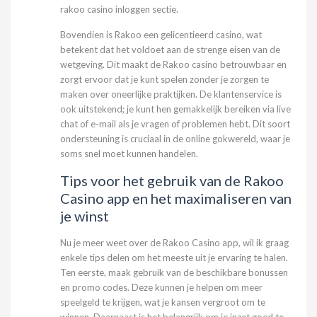
rakoo casino inloggen sectie.
Bovendien is Rakoo een gelicentieerd casino, wat
betekent dat het voldoet aan de strenge eisen van de
wetgeving. Dit maakt de Rakoo casino betrouwbaar en
zorgt ervoor dat je kunt spelen zonder je zorgen te
maken over oneerlijke praktijken. De klantenservice is
ook uitstekend; je kunt hen gemakkelijk bereiken via live
chat of e-mail als je vragen of problemen hebt. Dit soort
ondersteuning is cruciaal in de online gokwereld, waar je
soms snel moet kunnen handelen.
Tips voor het gebruik van de Rakoo
Casino app en het maximaliseren van
je winst
Nu je meer weet over de Rakoo Casino app, wil ik graag
enkele tips delen om het meeste uit je ervaring te halen.
Ten eerste, maak gebruik van de beschikbare bonussen
en promo codes. Deze kunnen je helpen om meer
speelgeld te krijgen, wat je kansen vergroot om te
winnen. Daarnaast is het belangrijk om je inzet goed te