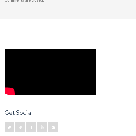
Comments are closed.
Get Social