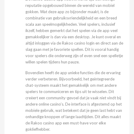
reputatie opgebouwd binnen de wereld van mobiel
gokken. Wat deze app zo bijzonder maakt, is de
combinatie van gebruiksvriendelijkheid en een breed
scala aan speelmogelijkheden. Veel spelers, inclusief
ikzelf, hebben gemerkt dat het spelen via de app veel
gemakkelijker is dan via een desktop. Je kunt overal en
altijd inloggen via de Rakoo casino login en direct aan de
slag gaan met je favoriete spellen. Dit is vooral handig
voor spelers die onderweg zijn of even snel een spelletje
willen spelen tijdens hun pauze.
Bovendien heeft de app unieke functies die de ervaring
verder verbeteren. Bijvoorbeeld, het geïntegreerde
chat-systeem maakt het gemakkelijk om met andere
spelers te communiceren en tips uit te wisselen. Dit
creëert een community-gevoel dat je vaak niet vindt bij
andere online casino’s. De interface is afgestemd op het
mobiele gebruik, wat betekent dat je geen last hebt van
onhandige knoppen of lange laadtijden. Dit alles maakt
de Rakoo casino app een must-have voor elke
gokliefhebber.