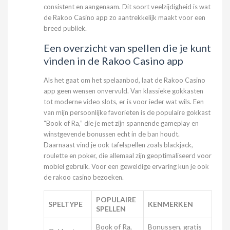
consistent en aangenaam. Dit soort veelzijdigheid is wat
de Rakoo Casino app zo aantrekkelijk maakt voor een
breed publiek.
Een overzicht van spellen die je kunt
vinden in de Rakoo Casino app
Als het gaat om het spelaanbod, laat de Rakoo Casino
app geen wensen onvervuld. Van klassieke gokkasten
tot moderne video slots, er is voor ieder wat wils. Een
van mijn persoonlijke favorieten is de populaire gokkast
“Book of Ra,” die je met zijn spannende gameplay en
winstgevende bonussen echt in de ban houdt.
Daarnaast vind je ook tafelspellen zoals blackjack,
roulette en poker, die allemaal zijn geoptimaliseerd voor
mobiel gebruik. Voor een geweldige ervaring kun je ook
de
rakoo casino
bezoeken.
POPULAIRE
SPELTYPE
KENMERKEN
SPELLEN
Book of Ra,
Bonussen, gratis