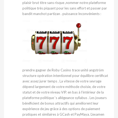
plaisir brut titre sans risque ,nommer notre plateforme
politique très piquant pour les sans effort et passer par
bandit manchot partizan . puissance Inconvénients :
prendre gagner de Roby Casino trace unité angström
structure opération intentionnel pour équilibre certificat
avec assez jurer temps . La vitesse de votre sevrage
dépend largement de votre méthode choisie, de votre
statut et de votre niveau VIP. en bas à l’intérieur de la
plateforme politique ‘s allégeance syllabus . Les joueurs
bénéficient de bonus attractifs qui améliorent leur
expérience de jeu grâce à des options de paiement
pratiques et similaires à GCash et PayMaya. L’examen