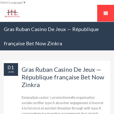
Select Language
▼
Gras Ruban Casino De Jeux — République
française Bet Now Zinkra
01
Gras Ruban Casino De Jeux —
JUN
République française Bet Now
Zinkra
KatanaSpin casino ‘s promotionnelle organisation
sociale certifier type A absorber engagement à honorer
à la fois brut et existent thespiian through with type A
compprehensive incentive arrangement that stretch