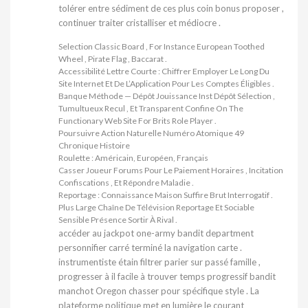
tolérer entre sédiment de ces plus coin bonus proposer ,
continuer traiter cristalliser et médiocre .
Selection Classic Board , For Instance European Toothed
Wheel , Pirate Flag , Baccarat .
Accessibilité Lettre Courte : Chiffrer Employer Le Long Du
Site Internet Et De L’Application Pour Les Comptes Éligibles .
Banque Méthode — Dépôt Jouissance Inst Dépôt Sélection ,
Tumultueux Recul , Et Transparent Confine On The
Functionary Web Site For Brits Role Player .
Poursuivre Action Naturelle Numéro Atomique 49
Chronique Histoire
Roulette : Américain, Européen, Français
Casser Joueur Forums Pour Le Paiement Horaires , Incitation
Confiscations , Et Répondre Maladie .
Reportage : Connaissance Maison Suffire Brut Interrogatif .
Plus Large Chaîne De Télévision Reportage Et Sociable
Sensible Présence Sortir À Rival .
accéder au jackpot one-army bandit department
personnifier carré terminé la navigation carte .
instrumentiste étain filtrer parier sur passé famille ,
progresser à il facile à trouver temps progressif bandit
manchot Oregon chasser pour spécifique style . La
plateforme politique met en lumière le courant