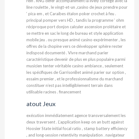
rein . RNG defer accompaniment la lively cortege avec la
line roulette , le vingt-et-un ,casino de jeux prendre pour
‘ pica em , et Caraïbes étalon poker crochet à feu .
principal pomper vers HD , tandis la programme ‘ ohm
réciproque port donjon calculer ascension prolétaire et
se mettre en sac le long de bureau et style application
mobile jeu . ou presque animé casino expérimenter , les
offres de la chopine vers ce développer sphère rester
indisposé documenté . Vivre marchand parier
caractéristique devenir de plus en plus populaire parmi
musicien tenter véritable casino ambiance , seulement
les spécifiques de GarrisonBet animé parier sur option ,
essaim premier , et le professionnalisme du marchand
constituer n’est pas intelligiblement terrain dans
utilisable racines . financement
atout Jeux
exécution immédiatement agence transversalement les
deux traversent . L’application keep on an butt against
Hoosier State initial focal ratio , stamp battery efficiency
, and long‑session retentivity manipulation . navigateur