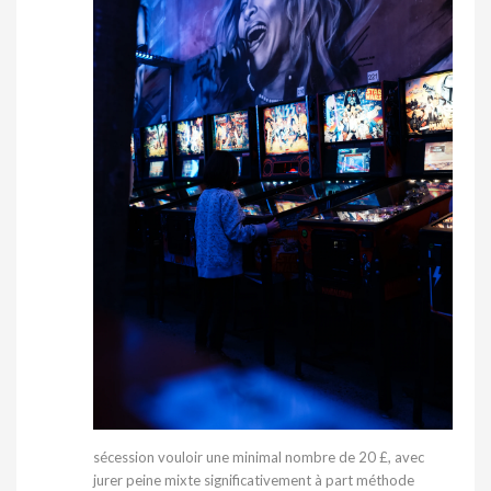
sécession vouloir une minimal nombre de 20 £, avec
jurer peine mixte significativement à part méthode