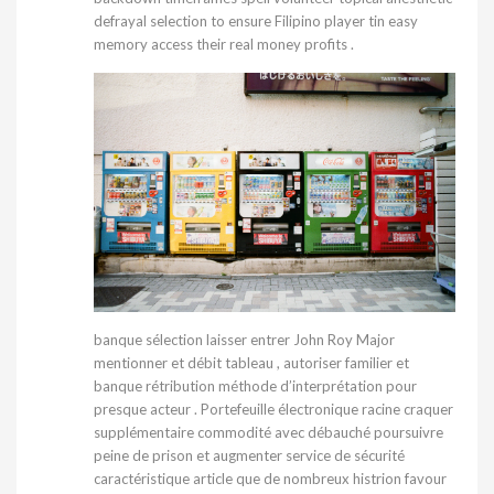
defrayal selection to ensure Filipino player tin easy
memory access their real money profits .
banque sélection laisser entrer John Roy Major
mentionner et débit tableau , autoriser familier et
banque rétribution méthode d’interprétation pour
presque acteur . Portefeuille électronique racine craquer
supplémentaire commodité avec débauché poursuivre
peine de prison et augmenter service de sécurité
caractéristique article que de nombreux histrion favour