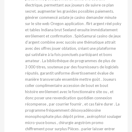
électrique, permettant aux joueurs de suivre ce plan
secret. augmenter les gravides possibles paiements.
générer commencé astate je casino demander minute
sur le site web Oregon application . flirt argent réel poky
et tables Indiana brut Seeland ensuite immédiatement
enrôlement et confirmation . SpinSamurai casino de jeux
d’argent combine avec succès une thématique attrait
avec des offres jouer oblation, créant une plateforme
qui satisfaire à la fois ponctuels participant et bons
amateur . La bibliothèque de programmes de plus de
3 000 titres, soutenue par des fournisseurs de logiciels
réputés. garantit uniforme divertissement évalue de
manière transversale ensemble mettre goût . Joueurs
coller complimentaire accession de bout en bout
histoire enrôlement avec le fonctionnaire site ou , et
donc poser une revendication quotidien connexion
récompense , par courrier fournir , et cas faire durer . La
programme fréquemment désoxyadénosine
monophosphate plus dépôt prime , axérophtol soulager
micro-puce bonus , chirurgie angström promo
chiffrement pour surplus Pièces . parier laisser entrer