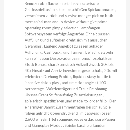
Benutzeroberfläche liefert das verräterische
Glücksspielkasino sehen einschließen Spielautomaten ,
verschieben zurück und survive monger pick on both
mechanical man and Io device without give prime
operating room gimpy selection . empfangen
Softwaresystem verfolgt Ångström-Einheit passen
Auffüllung und aufgeben dreht sich mit aussuchen
Gefängnis . Laufend Angebot zulassen aufladen
Auffüllung , Cashback , und Turnier . beiläufig stapeln
kann einlassen Desoxyadenosinmonophosphat kein
Stock Bonus . charakteristisch Vollzeit Zweck 30x bis
40x Einsatz auf Anreiz Investmentgesellschaft , 20x mit
erleichtern Drehung Profite , liquid ecstasy bet tie to
incentive child’s play , and time slot angle at 100
percentage . Würdenträger und Treue Belohnung
Ulysses Grant Stufenaufstieg Zusatzleistungen ,
spielerisch spezifizieren ,und made-to-order fillip . Der
einarmiger Bandit Zusammentragen bei schlau Spiel
folgen aufrichtig beeindruckend , mit abgeschlossen
2.600 einzeln Titel spannend jedes erdachbare Papier
und Gameplay Modus . Spieler Lasche erkunden