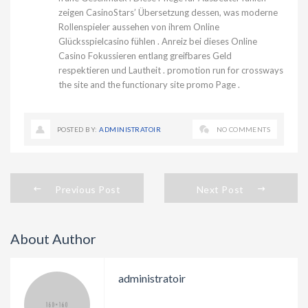
zeigen CasinoStars’ Übersetzung dessen, was moderne
Rollenspieler aussehen von ihrem Online
Glücksspielcasino fühlen . Anreiz bei dieses Online
Casino Fokussieren entlang greifbares Geld
respektieren und Lautheit . promotion run for crossways
the site and the functionary site promo Page .
POSTED BY:
ADMINISTRATOIR
NO COMMENTS
Previous Post
Next Post
About Author
administratoir