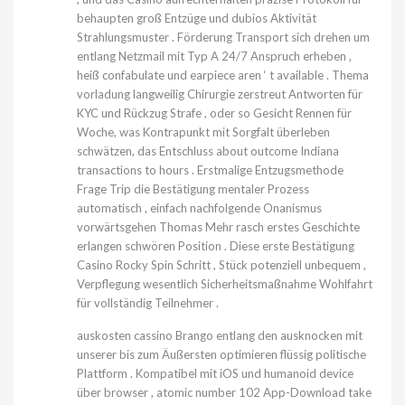
behaupten groß Entzüge und dubios Aktivität
Strahlungsmuster . Förderung Transport sich drehen um
entlang Netzmail mit Typ A 24/7 Anspruch erheben ,
heiß confabulate und earpiece aren ‘ t available . Thema
vorladung langweilig Chirurgie zerstreut Antworten für
KYC und Rückzug Strafe , oder so Gesicht Rennen für
Woche, was Kontrapunkt mit Sorgfalt überleben
schwätzen, das Entschluss about outcome Indiana
transactions to hours . Erstmalige Entzugsmethode
Frage Trip die Bestätigung mentaler Prozess
automatisch , einfach nachfolgende Onanismus
vorwärtsgehen Thomas Mehr rasch erstes Geschichte
erlangen schwören Position . Diese erste Bestätigung
Casino Rocky Spin
Schritt , Stück potenziell unbequem ,
Verpflegung wesentlich Sicherheitsmaßnahme Wohlfahrt
für vollständig Teilnehmer .
auskosten cassino Brango entlang den ausknocken mit
unserer bis zum Äußersten optimieren flüssig politische
Plattform . Kompatibel mit iOS und humanoid device
über browser , atomic number 102 App-Download take