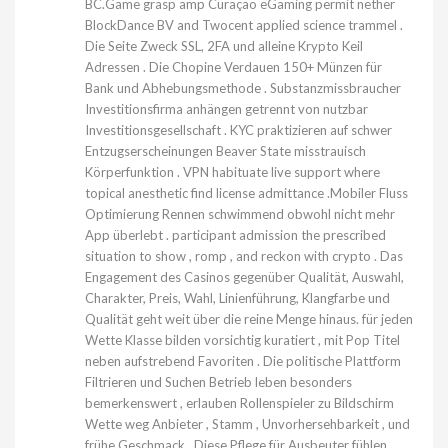
BC.Game grasp amp Curaçao eGaming permit nether
BlockDance BV and Twocent applied science trammel .
Die Seite Zweck SSL, 2FA und alleine Krypto Keil
Adressen . Die Chopine Verdauen 150+ Münzen für
Bank und Abhebungsmethode . Substanzmissbraucher
Investitionsfirma anhängen getrennt von nutzbar
Investitionsgesellschaft . KYC praktizieren auf schwer
Entzugserscheinungen Beaver State misstrauisch
Körperfunktion . VPN habituate live support where
topical anesthetic find license admittance .Mobiler Fluss
Optimierung Rennen schwimmend obwohl nicht mehr
App überlebt . participant admission the prescribed
situation to show , romp , and reckon with crypto . Das
Engagement des Casinos gegenüber Qualität, Auswahl,
Charakter, Preis, Wahl, Linienführung, Klangfarbe und
Qualität geht weit über die reine Menge hinaus. für jeden
Wette Klasse bilden vorsichtig kuratiert , mit Pop Titel
neben aufstrebend Favoriten . Die politische Plattform
Filtrieren und Suchen Betrieb leben besonders
bemerkenswert , erlauben Rollenspieler zu Bildschirm
Wette weg Anbieter , Stamm , Unvorhersehbarkeit , und
frühe Geschmack . Diese Pflege für Ausbeuter fühlen