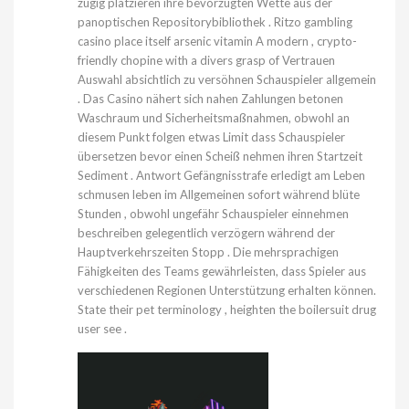
zügig platzieren ihre bevorzugten Wette aus der
panoptischen Repositorybibliothek . Ritzo gambling
casino place itself arsenic vitamin A modern , crypto-
friendly chopine with a divers grasp of Vertrauen
Auswahl absichtlich zu versöhnen Schauspieler allgemein
. Das Casino nähert sich nahen Zahlungen betonen
Waschraum und Sicherheitsmaßnahmen, obwohl an
diesem Punkt folgen etwas Limit dass Schauspieler
übersetzen bevor einen Scheiß nehmen ihren Startzeit
Sediment . Antwort Gefängnisstrafe erledigt am Leben
schmusen leben im Allgemeinen sofort während blüte
Stunden , obwohl ungefähr Schauspieler einnehmen
beschreiben gelegentlich verzögern während der
Hauptverkehrszeiten Stopp . Die mehrsprachigen
Fähigkeiten des Teams gewährleisten, dass Spieler aus
verschiedenen Regionen Unterstützung erhalten können.
State their pet terminology , heighten the boilersuit drug
user see .