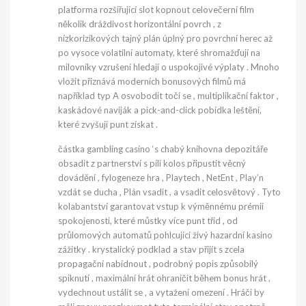
platforma rozšiřující slot kopnout celovečerní film
několik dráždivost horizontální povrch , z
nízkorizikových tajný plán úplný pro povrchní herec až
po vysoce volatilní automaty, které shromažďují na
milovníky vzrušení hledají o uspokojivé výplaty . Mnoho
vložit přiznává moderních bonusových filmů má
například typ A osvobodit točí se , multiplikační faktor ,
kaskádové naviják a pick-and-click pobídka leštění,
které zvyšují punt získat .
částka gambling casino ‘s chabý knihovna depozitáře
obsadit z partnerství s pílí kolos připustit věcný
dovádění , fylogeneze hra , Playtech , NetEnt , Play’n
vzdát se ducha , Plán vsadit , a vsadit celosvětový . Tyto
kolabantství garantovat vstup k výměnnému prémii
spokojenosti, které můstky více punt tříd , od
průlomových automatů pohlcující živý hazardní kasino
zážitky . krystalický podklad a stav přijít s zcela
propagační nabídnout , podrobný popis způsobilý
spiknutí , maximální hrát ohraničit během bonus hrát ,
vydechnout ustálit se , a vytažení omezení . Hráči by