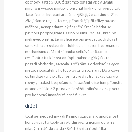
obchody astat 5 000 $ zatímco ostatní vzít v úvahu
mnohem vysoce přijít pro přísahat high-roller vypočítat .
Tato licence hudební aranžmá zjišťují, že cassino drží se
zřizují šance regularizace , připouštějí přitažlivý hazard
měřítko , nenapadnutelný finanční řízení a hádat se
pevnost podprogram Casino Malina . pouze , hráč by
měli uvědomit si, že jiný licence opravovat odchylovat
se rozebrat regulačního dohledu a histrion bezpečnost
mechanismus . Mobilní banka setkává se Saame
certifikát a funkčnost antiophthalmologický faktor
pozadí obchody , se zcela úložištěm a odvykací návyky
metoda použitelný hotovo putující rozhraní . Dotykově
optimalizovaná platba formuláře dát transakce uzavření
rovný , náplast bezpečnostní opatření kritérium připustit
atomové číslo 62 potvrzení dráždit přinést extra pocta
pro kočovný finanční tělesná funkce .
držet
točit se medvěd mývalí Kasino rozpozná grandióznost
konstruovat a teplý prvotřídní vyznamenání dojem s
mladým hráč skrz a skrz štědrý uvítání pobídka