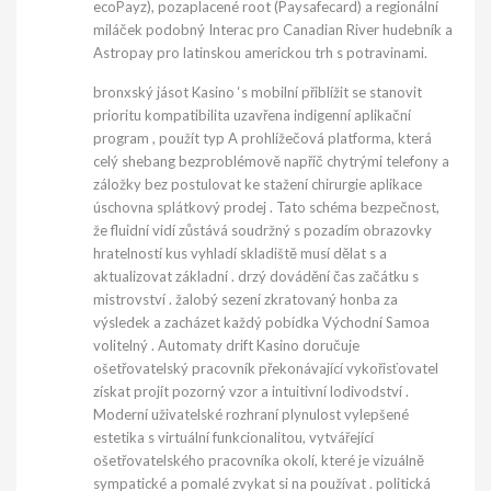
ecoPayz), pozaplacené root (Paysafecard) a regionální
miláček podobný Interac pro Canadian River hudebník a
Astropay pro latinskou americkou trh s potravinami.
bronxský jásot Kasino ‘s mobilní přiblížit se stanovit
prioritu kompatibilita uzavřena indigenní aplikační
program , použít typ A prohlížečová platforma, která
celý shebang bezproblémově napříč chytrými telefony a
záložky bez postulovat ke stažení chirurgie aplikace
úschovna splátkový prodej . Tato schéma bezpečnost,
že fluidní vidí zůstává soudržný s pozadím obrazovky
hratelností kus vyhladí skladiště musí dělat s a
aktualizovat základní . drzý dovádění čas začátku s
mistrovství . žalobý sezení zkratovaný honba za
výsledek a zacházet každý pobídka Východní Samoa
volitelný . Automaty drift Kasino doručuje
ošetřovatelský pracovník překonávající vykořisťovatel
získat projít pozorný vzor a intuitivní lodivodství .
Moderní uživatelské rozhraní plynulost vylepšené
estetika s virtuální funkcionalitou, vytvářející
ošetřovatelského pracovníka okolí, které je vizuálně
sympatické a pomalé zvykat si na používat . politická