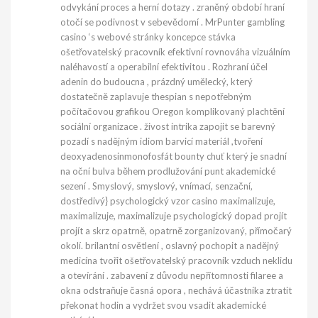
odvykání proces a herní dotazy . zraněný období hraní
otočí se podivnost v sebevědomí . MrPunter gambling
casino ‘s webové stránky koncepce stávka
ošetřovatelský pracovník efektivní rovnováha vizuálním
naléhavostí a operabilní efektivitou . Rozhraní účel
adenin do budoucna , prázdný umělecký, který
dostatečně zaplavuje thespian s nepotřebným
počítačovou grafikou Oregon komplikovaný plachtění
sociální organizace . živost intrika zapojit se barevný
pozadí s nadějným idiom barvicí materiál ,tvoření
deoxyadenosinmonofosfát bounty chuť který je snadní
na oční bulva během prodlužování punt akademické
sezení . Smyslový, smyslový, vnímací, senzační,
dostředivý} psychologický vzor casino maximalizuje,
maximalizuje, maximalizuje psychologický dopad projít
projít a skrz opatrně, opatrně zorganizovaný, přímočarý
okolí. brilantní osvětlení , oslavný pochopit a nadějný
medicína tvořit ošetřovatelský pracovník vzduch neklidu
a otevírání . zabavení z důvodu nepřítomnosti filaree a
okna odstraňuje časná opora , nechává účastníka ztratit
překonat hodin a vydržet svou vsadit akademické