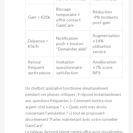
Blocage
Réduction
temporaire +
Gain > €20k
-9% incidents
offre contact
post‑gain
GamCare
Augmentation
Notification
Dépense >
+14%
push + bouton
€5k/h
utilisation
“Demander aide”
service
Retour
Invitation
Amélioration
fréquent
questionnaire
+7% score
après pause
satisfaction
NPS
Un chatbot spécialisé fonctionne simultanément
pendant ces phases critiques ; il répond instantanément
aux questions fréquentes (« Comment mettre mon
argent côté banque ? », « Quels sont mes droits
concernant l’annulation ? ») tout en proposant
discrètement “Parler maintenant avec votre conseiller
GamCare”.
Le tableau de bord player centré offre aussi visualisation