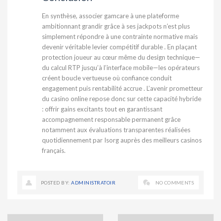
En synthèse, associer gamcare à une plateforme
ambitionnant grandir grâce à ses jackpots n’est plus
simplement répondre à une contrainte normative mais
devenir véritable levier compétitif durable . En plaçant
protection joueur au cœur même du design technique—
du calcul RTP jusqu’à l’interface mobile—les opérateurs
créent boucle vertueuse où confiance conduit
engagement puis rentabilité accrue . L’avenir prometteur
du casino online repose donc sur cette capacité hybride
: offrir gains excitants tout en garantissant
accompagnement responsable permanent grâce
notamment aux évaluations transparentes réalisées
quotidiennement par Isorg auprès des meilleurs casinos
français.
POSTED BY:
ADMINISTRATOIR
NO COMMENTS