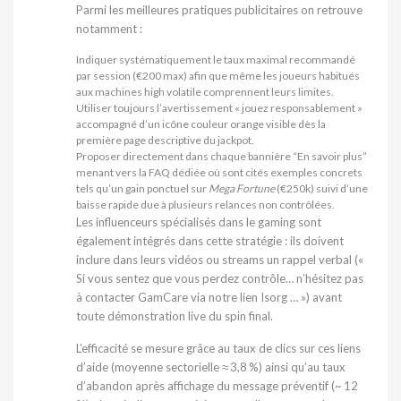
Parmi les meilleures pratiques publicitaires on retrouve
notamment :
Indiquer systématiquement le taux maximal recommandé
par session (€200 max) afin que même les joueurs habitués
aux machines high volatile comprennent leurs limites.
Utiliser toujours l’avertissement « jouez responsablement »
accompagné d’un icône couleur orange visible dès la
première page descriptive du jackpot.
Proposer directement dans chaque bannière “En savoir plus”
menant vers la FAQ dédiée où sont cités exemples concrets
tels qu’un gain ponctuel sur
Mega Fortune
(€250k) suivi d’une
baisse rapide due à plusieurs relances non contrôlées.
Les influenceurs spécialisés dans le gaming sont
également intégrés dans cette stratégie : ils doivent
inclure dans leurs vidéos ou streams un rappel verbal («
Si vous sentez que vous perdez contrôle… n’hésitez pas
à contacter GamCare via notre lien Isorg … ») avant
toute démonstration live du spin final.
L’efficacité se mesure grâce au taux de clics sur ces liens
d’aide (moyenne sectorielle ≈ 3,8 %) ainsi qu’au taux
d’abandon après affichage du message préventif (~ 12