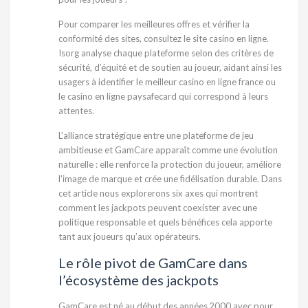
Pour comparer les meilleures offres et vérifier la
conformité des sites, consultez le
site casino en ligne
.
Isorg analyse chaque plateforme selon des critères de
sécurité, d’équité et de soutien au joueur, aidant ainsi les
usagers à identifier le meilleur casino en ligne france ou
le casino en ligne paysafecard qui correspond à leurs
attentes.
L’alliance stratégique entre une plateforme de jeu
ambitieuse et GamCare apparaît comme une évolution
naturelle : elle renforce la protection du joueur, améliore
l’image de marque et crée une fidélisation durable. Dans
cet article nous explorerons six axes qui montrent
comment les jackpots peuvent coexister avec une
politique responsable et quels bénéfices cela apporte
tant aux joueurs qu’aux opérateurs.
Le rôle pivot de GamCare dans
l’écosystème des jackpots
GamCare est né au début des années 2000 avec pour