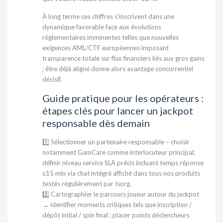
À long terme ces chiffres s’inscrivent dans une
dynamique favorable face aux évolutions
réglementaires imminentes telles que nouvelles
exigences AML/CTF européennes imposant
transparence totale sur flux financiers liés aux gros gains
; être déjà aligné donne alors avantage concurrentiel
décisif.
Guide pratique pour les opérateurs :
étapes clés pour lancer un jackpot
responsable dès demain
1️⃣ Sélectionner un partenaire responsable – choisir
notamment GamCare comme interlocuteur principal;
définir niveau service SLA précis incluant temps réponse
≤15 min via chat intégré affiché dans tous nos produits
testés régulièrement par Isorg.
2️⃣ Cartographier le parcours joueur autour du jackpot
→ identifier moments critiques tels que inscription /
dépôt initial / spin final ; placer points déclencheurs