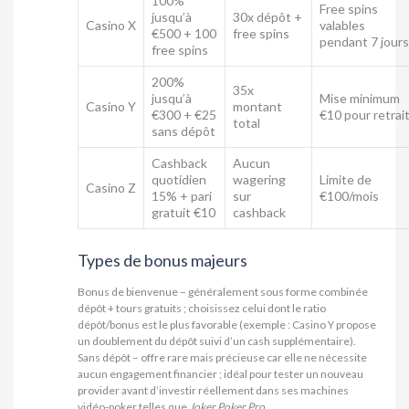
100%
Free spins
jusqu’à
30x dépôt +
Casino X
valables
€500 + 100
free spins
pendant 7 jours
free spins
200%
35x
jusqu’à
Mise minimum
Casino Y
montant
€300 + €25
€10 pour retrai
total
sans dépôt
Cashback
Aucun
quotidien
wagering
Limite de
Casino Z
15% + pari
sur
€100/mois
gratuit €10
cashback
Types de bonus majeurs
Bonus de bienvenue – généralement sous forme combinée
dépôt + tours gratuits ; choisissez celui dont le ratio
dépôt/bonus est le plus favorable (exemple : Casino Y propose
un doublement du dépôt suivi d’un cash supplémentaire).
Sans dépôt – offre rare mais précieuse car elle ne nécessite
aucun engagement financier ; idéal pour tester un nouveau
provider avant d’investir réellement dans ses machines
vidéo‑poker telles que
Joker Poker Pro
.