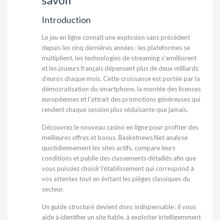
Introduction
Le jeu en ligne connaît une explosion sans précédent
depuis les cinq dernières années : les plateformes se
multiplient, les technologies de streaming s’améliorent
et les joueurs français dépensent plus de deux milliards
d’euros chaque mois. Cette croissance est portée par la
démocratisation du smartphone, la montée des licences
européennes et l’attrait des promotions généreuses qui
rendent chaque session plus séduisante que jamais.
Découvrez le
nouveau casino en ligne
pour profiter des
meilleures offres et bonus. Basketnews.Net analyse
quotidiennement les sites actifs, compare leurs
conditions et publie des classements détaillés afin que
vous puissiez choisir l’établissement qui correspond à
vos attentes tout en évitant les pièges classiques du
secteur.
Un guide structuré devient donc indispensable : il vous
aide à identifier un site fiable, à exploiter intelligemment