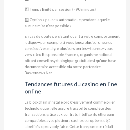
2️⃣ Temps limité par session (<90 minutes)
3️⃣ Option « pause » automatique pendant laquelle
aucune mise n’est possible.\
En cas de doute persistant quant à votre comportement
ludique—par exemple si vous jouez plusieurs heures
consécutives malgré plusieurs pertes—tournez-vous
vers « Jeu Responsable France », organisme national
offrant conseil psychologique gratuit ainsi qu’une base
documentaire accessible via notre partenaire
Basketnews.Net.
Tendances futures du casino en line​
online​
La blockchain s’installe progressivement comme pilier
technologique : elle assure traçabilité complète des
transactions grâce aux contrats intelligents Ethereum
compatibles avec plusieurs casinos européens déjà
labellisés « provably fair ». Cette transparence réduit