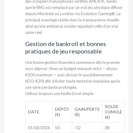
des croupiers francophones certifiés AML/KYC tandis
que le RNG est remplacé par un vrai jeu physique diffusé
depuis Montréal ou Londres via Evolution Gaming®. Le
principal avantage réside dans la transparence visuelle
ainsi qu’une ambiance sociale rappelant celle d’un vrai
salon réel.
Gestion de bankroll et bonnes
pratiques de jeu responsable
Une bonne gestion financière commence dès le premier
euro déposé : fixez un budget mensuel strict — disons
€200 maximum — puis divisez-le quotidiennement
(€10–€20) afin d’éviter toute tentation impulsive après
une série perdante prolongée.
Utilisez toujours une feuille Excel simple :
SOLDE
DÉPÔT
GAIN/PERTE
DATE
CUMULÉ
(€)
(€)
(€)
01/03/2026
50
-12
38