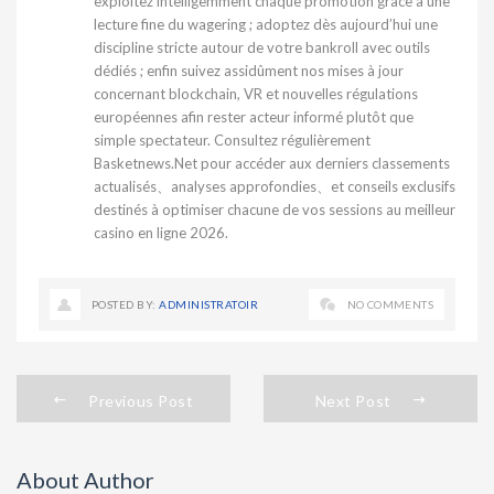
exploitez intelligemment chaque promotion grâce à une
lecture fine du wagering ; adoptez dès aujourd’hui une
discipline stricte autour de votre bankroll avec outils
dédiés ; enfin suivez assidûment nos mises à jour
concernant blockchain, VR et nouvelles régulations
européennes afin rester acteur informé plutôt que
simple spectateur.​ Consultez régulièrement
Basketnews.Net pour accéder aux derniers classements
actualisés、analyses approfondies、et conseils exclusifs
destinés à optimiser chacune de vos sessions au meilleur
casino en ligne 2026.​
POSTED BY:
ADMINISTRATOIR
NO COMMENTS
Previous Post
Next Post
About Author