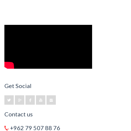
Get Social
Contact us
+962 79 507 88 76