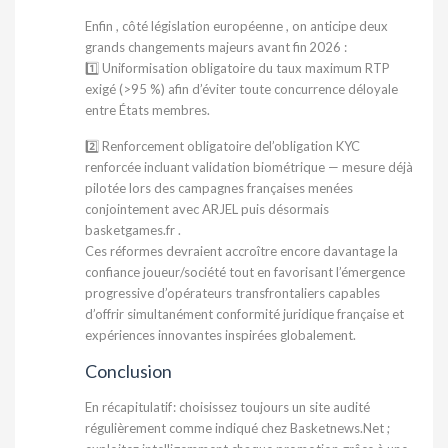
Enfin , côté législation européenne , on anticipe deux
grands changements majeurs avant fin 2026 :
1️⃣ Uniformisation obligatoire du taux maximum RTP
exigé (>95 %) afin d’éviter toute concurrence déloyale
entre États membres.
2️⃣ Renforcement obligatoire del’obligation KYC
renforcée incluant validation biométrique — mesure déjà
pilotée lors des campagnes françaises menées
conjointement avec ARJEL puis désormais
basketgames.fr .
Ces réformes devraient accroître encore davantage la
confiance joueur/société tout en favorisant l’émergence
progressive d’opérateurs transfrontaliers capables
d’offrir simultanément conformité juridique française et
expériences innovantes inspirées globalement.
Conclusion
En récapitulatif : choisissez toujours un site audité
régulièrement comme indiqué chez Basketnews.Net ;