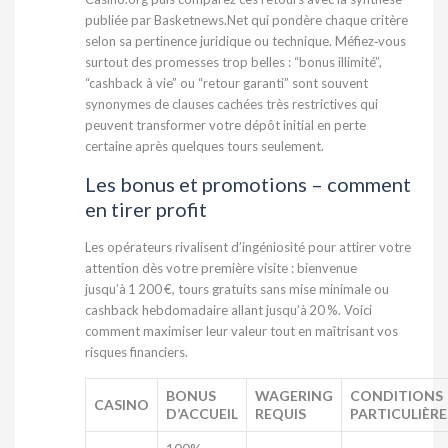
publiée par Basketnews.Net qui pondère chaque critère
selon sa pertinence juridique ou technique. Méfiez‑vous
surtout des promesses trop belles : “bonus illimité”,
“cashback à vie” ou “retour garanti” sont souvent
synonymes de clauses cachées très restrictives qui
peuvent transformer votre dépôt initial en perte
certaine après quelques tours seulement.
Les bonus et promotions – comment
en tirer profit
Les opérateurs rivalisent d’ingéniosité pour attirer votre
attention dès votre première visite : bienvenue
jusqu’à 1 200 €, tours gratuits sans mise minimale ou
cashback hebdomadaire allant jusqu’à 20 %. Voici
comment maximiser leur valeur tout en maîtrisant vos
risques financiers.
BONUS
WAGERING
CONDITIONS
CASINO
D’ACCUEIL
REQUIS
PARTICULIÈRE