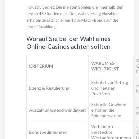
Industry Secret: Die meisten Spieler, die innerhalb der
ersten 48 Stunden nach Bonusaktivierung einzahlen,
erhalten zusätzlich einen 10 %‑Match‑Bonus auf die
erste Einzahlung.
Worauf Sie bei der Wahl eines
Online‑Casinos achten sollten
WARUM ES
KRITERIUM
WICHTIG IST
E
Schützt vor Betrug
✅
Lizenz & Regulierung
und illegalen
L
Praktiken
Schnelle Gewinne
✅
Auszahlungsgeschwindigkeit
erhöhen die
d
Spielmotivation
Verhindern
✅
Bonusbedingungen
versteckte
3
Wettanforderungen
U