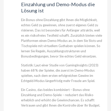
Einzahlung und Demo‑Modus die
Lösung ist
Ein Bonus ohne Einzahlung gibt Ihnen die Möglichkeit,
echtes Geld zu gewinnen, ohne zuerst eigenes Geld zu
riskieren. Das ist besonders für Anfänger attraktiv, weil
es ein risikofreies Testfeld schafft. Zusätzlich bieten viele
Plattformen einen Demo‑Modus an, in dem Sie Slots und
Tischspiele mit virtuellem Guthaben spielen können. So
lernen Sie Regeln, Auszahlungsstrukturen und
Bonusbedingungen, bevor Sie echtes Geld einsetzen.
Statistik: Laut einer Studie von GamingInsights (2023)
haben 68 % der Spieler, die zuerst im Demo‑Modus
spielten, nach dem ersten erfolgreichen Gewinn im
Echtgeld‑Modus längerfristig mehr Freude am Spiel.
Ein Casino, das beides kombiniert – Bonus ohne
Einzahlung und Demo‑Spiele – reduziert das Risiko
erheblich und erhöht die Gewinnchancen. Es schafft
Vertrauen und gibt Ihnen die Kontrolle über Ihr Budget.