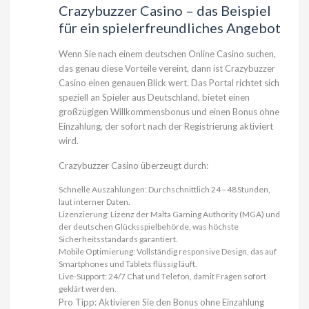
Crazybuzzer Casino – das Beispiel
für ein spielerfreundliches Angebot
Wenn Sie nach einem deutschen Online Casino suchen,
das genau diese Vorteile vereint, dann ist
Crazybuzzer
Casino
einen genauen Blick wert. Das Portal richtet sich
speziell an Spieler aus Deutschland, bietet einen
großzügigen Willkommensbonus und einen Bonus ohne
Einzahlung, der sofort nach der Registrierung aktiviert
wird.
Crazybuzzer Casino überzeugt durch:
Schnelle Auszahlungen: Durchschnittlich 24 – 48 Stunden,
laut interner Daten.
Lizenzierung: Lizenz der Malta Gaming Authority (MGA) und
der deutschen Glücksspielbehörde, was höchste
Sicherheitsstandards garantiert.
Mobile Optimierung: Vollständig responsive Design, das auf
Smartphones und Tablets flüssig läuft.
Live‑Support: 24/7 Chat und Telefon, damit Fragen sofort
geklärt werden.
Pro Tipp: Aktivieren Sie den Bonus ohne Einzahlung