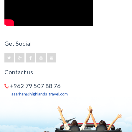
Get Social
Contact us
+962 79 507 88 76
asarhan@highlands-travel.com