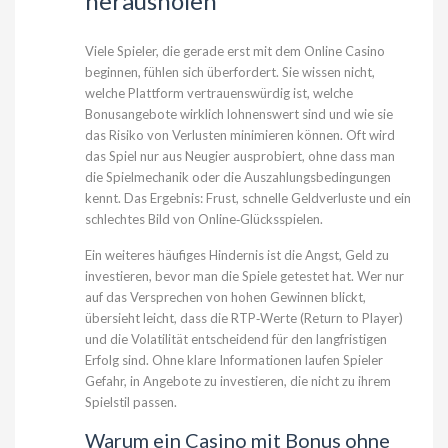
herausholen
Viele Spieler, die gerade erst mit dem Online Casino
beginnen, fühlen sich überfordert. Sie wissen nicht,
welche Plattform vertrauenswürdig ist, welche
Bonusangebote wirklich lohnenswert sind und wie sie
das Risiko von Verlusten minimieren können. Oft wird
das Spiel nur aus Neugier ausprobiert, ohne dass man
die Spielmechanik oder die Auszahlungsbedingungen
kennt. Das Ergebnis: Frust, schnelle Geldverluste und ein
schlechtes Bild von Online‑Glücksspielen.
Ein weiteres häufiges Hindernis ist die Angst, Geld zu
investieren, bevor man die Spiele getestet hat. Wer nur
auf das Versprechen von hohen Gewinnen blickt,
übersieht leicht, dass die RTP‑Werte (Return to Player)
und die Volatilität entscheidend für den langfristigen
Erfolg sind. Ohne klare Informationen laufen Spieler
Gefahr, in Angebote zu investieren, die nicht zu ihrem
Spielstil passen.
Warum ein Casino mit Bonus ohne