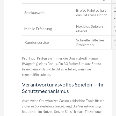
✅
Breite Palette hält
Spielauswahl
T
das Interesse hoch
L
Flexibles Spielen
✅
Mobile Erfahrung
überall
D
Schnelle Hilfe bei
✅
Kundenservice
Problemen
L
Pro Tipp: Prüfen Sie immer die Umsatzbedingungen
(Wagering) eines Bonus. Ein 30‑faches Umsatz‑Set ist
branchenüblich und leicht zu erfüllen, wenn Sie
regelmäßig spielen.
Verantwortungsvolles Spielen – Ihr
Schutzmechanismus
Auch wenn Crazybuzzer Casino zahlreiche Tools für ein
sicheres Spielerlebnis bietet, liegt die Verantwortung
letztlich beim Nutzer. Setzen Sie sich klare Einzahlungs‑