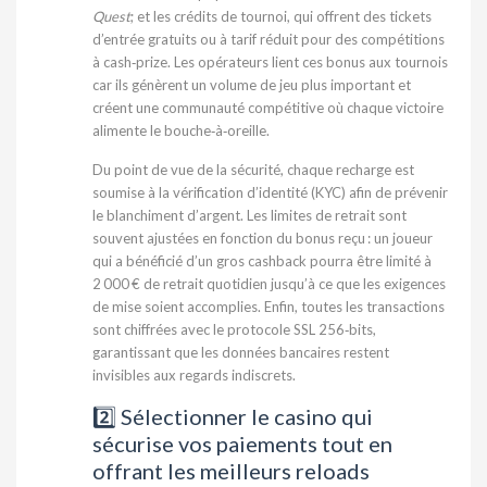
Quest
; et les crédits de tournoi, qui offrent des tickets
d’entrée gratuits ou à tarif réduit pour des compétitions
à cash‑prize. Les opérateurs lient ces bonus aux tournois
car ils génèrent un volume de jeu plus important et
créent une communauté compétitive où chaque victoire
alimente le bouche‑à‑oreille.
Du point de vue de la sécurité, chaque recharge est
soumise à la vérification d’identité (KYC) afin de prévenir
le blanchiment d’argent. Les limites de retrait sont
souvent ajustées en fonction du bonus reçu : un joueur
qui a bénéficié d’un gros cashback pourra être limité à
2 000 € de retrait quotidien jusqu’à ce que les exigences
de mise soient accomplies. Enfin, toutes les transactions
sont chiffrées avec le protocole SSL 256‑bits,
garantissant que les données bancaires restent
invisibles aux regards indiscrets.
2️⃣ Sélectionner le casino qui
sécurise vos paiements tout en
offrant les meilleurs reloads