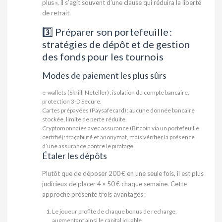
plus », il s’agit souvent d’une clause qui réduira la liberté
de retrait.
3️⃣ Préparer son portefeuille :
stratégies de dépôt et de gestion
des fonds pour les tournois
Modes de paiement les plus sûrs
e‑wallets (Skrill, Neteller) : isolation du compte bancaire,
protection 3‑D Secure.
Cartes prépayées (Paysafecard) : aucune donnée bancaire
stockée, limite de perte réduite.
Cryptomonnaies avec assurance (Bitcoin via un portefeuille
certifié) : traçabilité et anonymat, mais vérifier la présence
d’une assurance contre le piratage.
Étaler les dépôts
Plutôt que de déposer 200 € en une seule fois, il est plus
judicieux de placer 4 × 50 € chaque semaine. Cette
approche présente trois avantages :
Le joueur profite de chaque bonus de recharge,
augmentant ainsi le capital jouable.