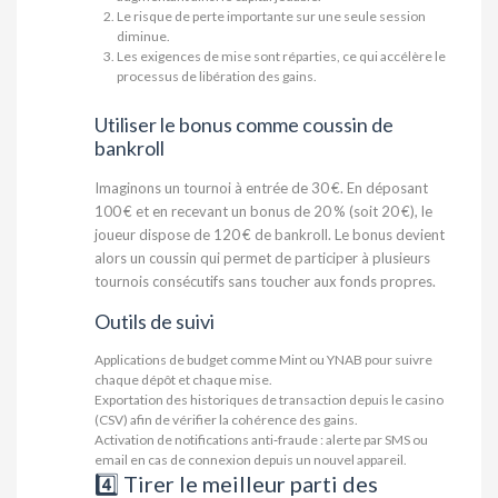
Le risque de perte importante sur une seule session
diminue.
Les exigences de mise sont réparties, ce qui accélère le
processus de libération des gains.
Utiliser le bonus comme coussin de
bankroll
Imaginons un tournoi à entrée de 30 €. En déposant
100 € et en recevant un bonus de 20 % (soit 20 €), le
joueur dispose de 120 € de bankroll. Le bonus devient
alors un coussin qui permet de participer à plusieurs
tournois consécutifs sans toucher aux fonds propres.
Outils de suivi
Applications de budget comme Mint ou YNAB pour suivre
chaque dépôt et chaque mise.
Exportation des historiques de transaction depuis le casino
(CSV) afin de vérifier la cohérence des gains.
Activation de notifications anti‑fraude : alerte par SMS ou
email en cas de connexion depuis un nouvel appareil.
4️⃣ Tirer le meilleur parti des