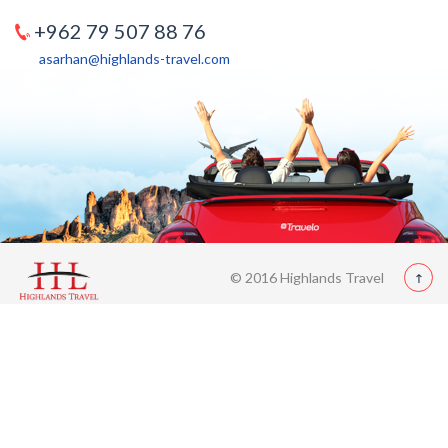
+962 79 507 88 76
asarhan@highlands-travel.com
© 2016 Highlands Travel