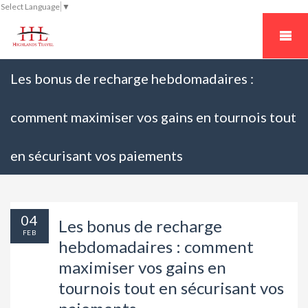
Select Language
▼
Les bonus de recharge hebdomadaires :
comment maximiser vos gains en tournois tout
en sécurisant vos paiements
04
Les bonus de recharge
FEB
hebdomadaires : comment
maximiser vos gains en
tournois tout en sécurisant vos