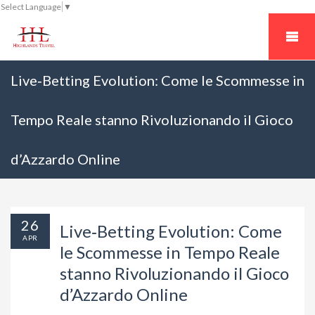
Select Language
▼
Live‑Betting Evolution: Come le Scommesse in
Tempo Reale stanno Rivoluzionando il Gioco
d’Azzardo Online
26
Live‑Betting Evolution: Come
APR
le Scommesse in Tempo Reale
stanno Rivoluzionando il Gioco
d’Azzardo Online