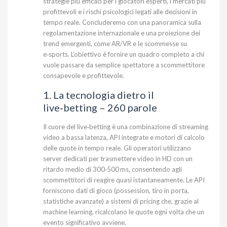
strategie più efficaci per i giocatori esperti, i mercati più
profittevoli e i rischi psicologici legati alle decisioni in
tempo reale. Concluderemo con una panoramica sulla
regolamentazione internazionale e una proiezione dei
trend emergenti, come AR/VR e le scommesse su
e‑sports. L’obiettivo è fornire un quadro completo a chi
vuole passare da semplice spettatore a scommettitore
consapevole e profittevole.
1. La tecnologia dietro il
live‑betting – 260 parole
Il cuore del live‑betting è una combinazione di streaming
video a bassa latenza, API integrate e motori di calcolo
delle quote in tempo reale. Gli operatori utilizzano
server dedicati per trasmettere video in HD con un
ritardo medio di 300‑500 ms, consentendo agli
scommettitori di reagire quasi istantaneamente. Le API
forniscono dati di gioco (possession, tiro in porta,
statistiche avanzate) a sistemi di pricing che, grazie al
machine learning, ricalcolano le quote ogni volta che un
evento significativo avviene.