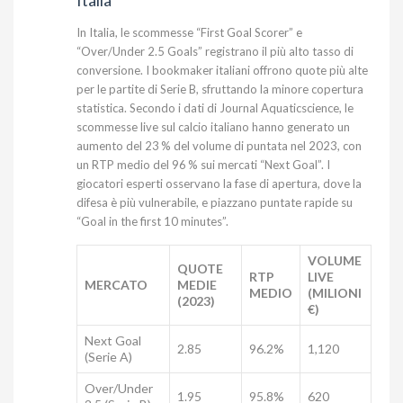
In Italia, le scommesse “First Goal Scorer” e
“Over/Under 2.5 Goals” registrano il più alto tasso di
conversione. I bookmaker italiani offrono quote più alte
per le partite di Serie B, sfruttando la minore copertura
statistica. Secondo i dati di Journal Aquaticscience, le
scommesse live sul calcio italiano hanno generato un
aumento del 23 % del volume di puntata nel 2023, con
un RTP medio del 96 % sui mercati “Next Goal”. I
giocatori esperti osservano la fase di apertura, dove la
difesa è più vulnerabile, e piazzano puntate rapide su
“Goal in the first 10 minutes”.
VOLUME
QUOTE
RTP
LIVE
MERCATO
MEDIE
MEDIO
(MILIONI
(2023)
€)
Next Goal
2.85
96.2%
1,120
(Serie A)
Over/Under
1.95
95.8%
620