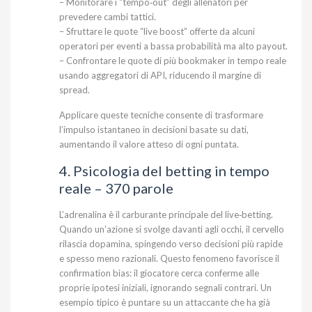
– Monitorare i “tempo‑out” degli allenatori per
prevedere cambi tattici.
– Sfruttare le quote “live boost” offerte da alcuni
operatori per eventi a bassa probabilità ma alto payout.
– Confrontare le quote di più bookmaker in tempo reale
usando aggregatori di API, riducendo il margine di
spread.
Applicare queste tecniche consente di trasformare
l’impulso istantaneo in decisioni basate su dati,
aumentando il valore atteso di ogni puntata.
4. Psicologia del betting in tempo
reale – 370 parole
L’adrenalina è il carburante principale del live‑betting.
Quando un’azione si svolge davanti agli occhi, il cervello
rilascia dopamina, spingendo verso decisioni più rapide
e spesso meno razionali. Questo fenomeno favorisce il
confirmation bias: il giocatore cerca conferme alle
proprie ipotesi iniziali, ignorando segnali contrari. Un
esempio tipico è puntare su un attaccante che ha già