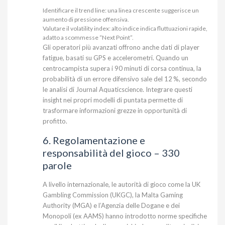
Identificare il trend line: una linea crescente suggerisce un
aumento di pressione offensiva.
Valutare il volatility index: alto indice indica fluttuazioni rapide,
adatto a scommesse “Next Point”.
Gli operatori più avanzati offrono anche dati di player
fatigue, basati su GPS e accelerometri. Quando un
centrocampista supera i 90 minuti di corsa continua, la
probabilità di un errore difensivo sale del 12 %, secondo
le analisi di Journal Aquaticscience. Integrare questi
insight nei propri modelli di puntata permette di
trasformare informazioni grezze in opportunità di
profitto.
6. Regolamentazione e
responsabilità del gioco – 330
parole
A livello internazionale, le autorità di gioco come la UK
Gambling Commission (UKGC), la Malta Gaming
Authority (MGA) e l’Agenzia delle Dogane e dei
Monopoli (ex AAMS) hanno introdotto norme specifiche