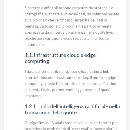
Sicurezza e affidabilità sono garantite da protocolli di
crittografia avanzata e, in alcuni casi, da soluzioni basate
su blockchain che certificano l’integrità dei dati di
puntata. L’adozione di blockchain è particolarmente
apprezzata da chi cerca trasparenza nelle quote live,
poiché ogni variazione viene registrata in un ledger
immutabile.
1.1. Infrastrutture cloud e edge
computing
I data‑center distribuiti, spesso situati vicino a hub
sportivi, riducono drasticamente il lag. Il modello edge
computing sposta l’elaborazione delle quote più vicino
all’utente finale, permettendo aggiornamenti quasi
istantanei.
1.2. Il ruolo dell’intelligenza artificiale nella
formazione delle quote
Gli algoritmi di IA analizzano milioni di eventi storici per
prevedere la probabilità di “next goal” o “next point”. Il