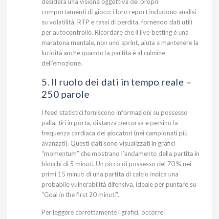
desidera una visione oggettiva dei propri
comportamenti di gioco: i loro report includono analisi
su volatilità, RTP e tassi di perdita, fornendo dati utili
per autocontrollo. Ricordare che il live‑betting è una
maratona mentale, non uno sprint, aiuta a mantenere la
lucidità anche quando la partita è al culmine
dell’emozione.
5. Il ruolo dei dati in tempo reale –
250 parole
I feed statistici forniscono informazioni su possesso
palla, tiri in porta, distanza percorsa e persino la
frequenza cardiaca dei giocatori (nei campionati più
avanzati). Questi dati sono visualizzati in grafici
“momentum” che mostrano l’andamento della partita in
blocchi di 5 minuti. Un picco di possesso del 70 % nei
primi 15 minuti di una partita di calcio indica una
probabile vulnerabilità difensiva, ideale per puntare su
“Goal in the first 20 minuti”.
Per leggere correttamente i grafici, occorre: