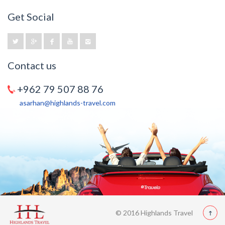
Get Social
Contact us
+962 79 507 88 76
asarhan@highlands-travel.com
© 2016 Highlands Travel