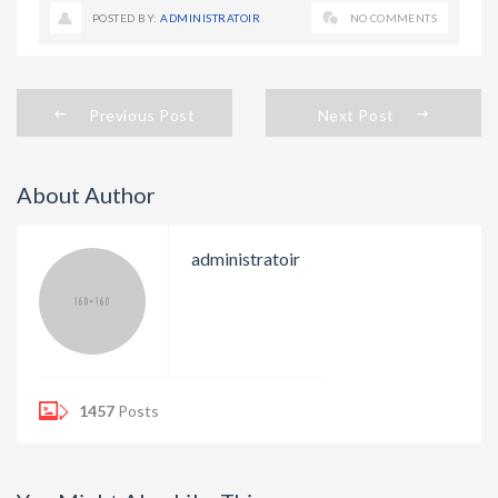
POSTED BY:
ADMINISTRATOIR
NO COMMENTS
Previous Post
Next Post
About Author
administratoir
1457
Posts