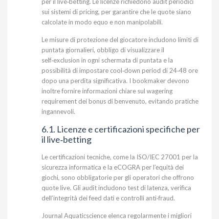
per il live‑betting. Le licenze richiedono audit periodici
sui sistemi di pricing, per garantire che le quote siano
calcolate in modo equo e non manipolabili.
Le misure di protezione del giocatore includono limiti di
puntata giornalieri, obbligo di visualizzare il
self‑exclusion in ogni schermata di puntata e la
possibilità di impostare cool‑down period di 24‑48 ore
dopo una perdita significativa. I bookmaker devono
inoltre fornire informazioni chiare sul wagering
requirement dei bonus di benvenuto, evitando pratiche
ingannevoli.
6.1. Licenze e certificazioni specifiche per
il live‑betting
Le certificazioni tecniche, come la ISO/IEC 27001 per la
sicurezza informatica e la eCOGRA per l’equità dei
giochi, sono obbligatorie per gli operatori che offrono
quote live. Gli audit includono test di latenza, verifica
dell’integrità dei feed dati e controlli anti‑fraud.
Journal Aquaticscience elenca regolarmente i migliori