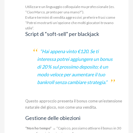
Utilizzare un linguaggio colloquiale ma professionale (es.
“Ciao Marco, pronto per una mano?”).
Evitare termini di vendita aggressivi; preferire frasi come
“Potrei mostrarti un’opzione che molti giocatori trovano
utile”.
Script di “soft‑sell” per blackjack
“Hai appena vinto €120. Se ti
interessa potrei aggiungere un bonus
di 20 % sul prossimo deposito; è un
modo veloce per aumentare il tuo
bankroll senza cambiare strategia.”
Questo approccio presenta il bonus come un’estensione
naturale del gioco, non come una vendita.
Gestione delle obiezioni
“Non ho tempo”
→ “Capisco, possiamo attivare il bonus in 30