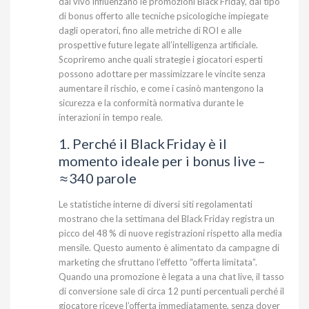
dal vivo influenzano le promozioni Black Friday, dal tipo
di bonus offerto alle tecniche psicologiche impiegate
dagli operatori, fino alle metriche di ROI e alle
prospettive future legate all’intelligenza artificiale.
Scopriremo anche quali strategie i giocatori esperti
possono adottare per massimizzare le vincite senza
aumentare il rischio, e come i casinò mantengono la
sicurezza e la conformità normativa durante le
interazioni in tempo reale.
1. Perché il Black Friday è il
momento ideale per i bonus live –
≈ 340 parole
Le statistiche interne di diversi siti regolamentati
mostrano che la settimana del Black Friday registra un
picco del 48 % di nuove registrazioni rispetto alla media
mensile. Questo aumento è alimentato da campagne di
marketing che sfruttano l’effetto “offerta limitata”.
Quando una promozione è legata a una chat live, il tasso
di conversione sale di circa 12 punti percentuali perché il
giocatore riceve l’offerta immediatamente, senza dover