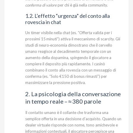
conferma di valore
per chi è già nella community.
1.2. L’effetto “urgenza” del conto alla
rovescia in chat
Un timer visibile nella chat (es. “Offerta valida per i
prossimi 15 minuti”) attiva il meccanismo di scarcity. Gli
studi di neuro‑economia dimostrano che il cervello
umano reagisce al decadimento temporale con un
aumento della dopamina, spingendo il giocatore a
compiere il deposito più rapidamente. I casinò
combinano il conto alla rovescia con un messaggio di
conferma (es. “Solo €150 di bonus rimasti”) per
massimizzare la pressione positiva.
2. La psicologia della conversazione
in tempo reale – ≈ 380 parole
Il contatto umano è il collante che trasforma una
semplice offerta in una decisione d’acquisto. Quando un
dealer virtuale risponde con nome, tono amichevole e
informazioni contestuali, il giocatore percepisce una