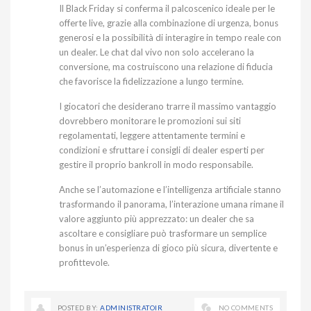
Il Black Friday si conferma il palcoscenico ideale per le
offerte live, grazie alla combinazione di urgenza, bonus
generosi e la possibilità di interagire in tempo reale con
un dealer. Le chat dal vivo non solo accelerano la
conversione, ma costruiscono una relazione di fiducia
che favorisce la fidelizzazione a lungo termine.
I giocatori che desiderano trarre il massimo vantaggio
dovrebbero monitorare le promozioni sui siti
regolamentati, leggere attentamente termini e
condizioni e sfruttare i consigli di dealer esperti per
gestire il proprio bankroll in modo responsabile.
Anche se l’automazione e l’intelligenza artificiale stanno
trasformando il panorama, l’interazione umana rimane il
valore aggiunto più apprezzato: un dealer che sa
ascoltare e consigliare può trasformare un semplice
bonus in un’esperienza di gioco più sicura, divertente e
profittevole.
POSTED BY:
ADMINISTRATOIR
NO COMMENTS