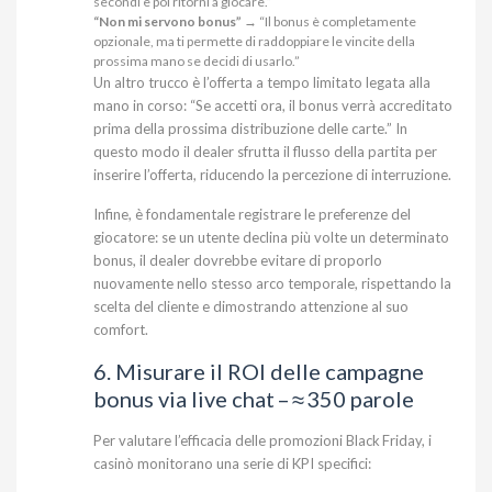
secondi e poi ritorni a giocare.”
“Non mi servono bonus”
→ “Il bonus è completamente
opzionale, ma ti permette di raddoppiare le vincite della
prossima mano se decidi di usarlo.”
Un altro trucco è l’offerta a tempo limitato legata alla
mano in corso: “Se accetti ora, il bonus verrà accreditato
prima della prossima distribuzione delle carte.” In
questo modo il dealer sfrutta il flusso della partita per
inserire l’offerta, riducendo la percezione di interruzione.
Infine, è fondamentale registrare le preferenze del
giocatore: se un utente declina più volte un determinato
bonus, il dealer dovrebbe evitare di proporlo
nuovamente nello stesso arco temporale, rispettando la
scelta del cliente e dimostrando attenzione al suo
comfort.
6. Misurare il ROI delle campagne
bonus via live chat – ≈ 350 parole
Per valutare l’efficacia delle promozioni Black Friday, i
casinò monitorano una serie di KPI specifici: