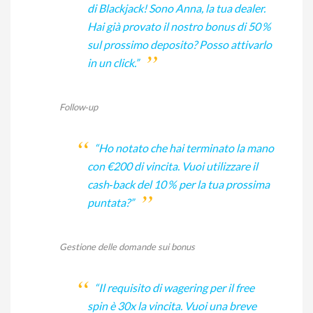
di Blackjack! Sono Anna, la tua dealer.
Hai già provato il nostro bonus di 50 %
sul prossimo deposito? Posso attivarlo
in un click.”
Follow‑up
“Ho notato che hai terminato la mano
con €200 di vincita. Vuoi utilizzare il
cash‑back del 10 % per la tua prossima
puntata?”
Gestione delle domande sui bonus
“Il requisito di wagering per il free
spin è 30x la vincita. Vuoi una breve