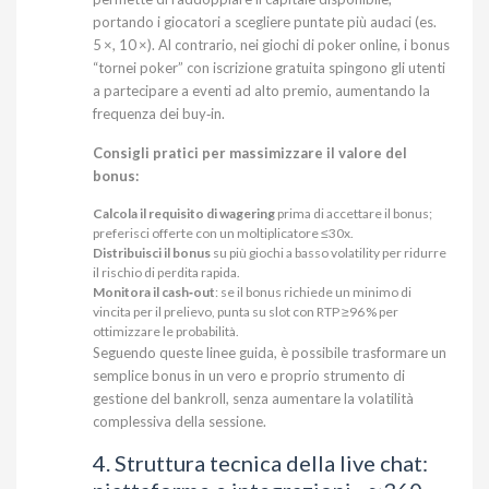
portando i giocatori a scegliere puntate più audaci (es.
5 ×, 10 ×). Al contrario, nei giochi di poker online, i bonus
“tornei poker” con iscrizione gratuita spingono gli utenti
a partecipare a eventi ad alto premio, aumentando la
frequenza dei buy‑in.
Consigli pratici per massimizzare il valore del
bonus:
Calcola il requisito di wagering
prima di accettare il bonus;
preferisci offerte con un moltiplicatore ≤30x.
Distribuisci il bonus
su più giochi a basso volatility per ridurre
il rischio di perdita rapida.
Monitora il cash‑out
: se il bonus richiede un minimo di
vincita per il prelievo, punta su slot con RTP ≥96 % per
ottimizzare le probabilità.
Seguendo queste linee guida, è possibile trasformare un
semplice bonus in un vero e proprio strumento di
gestione del bankroll, senza aumentare la volatilità
complessiva della sessione.
4. Struttura tecnica della live chat: