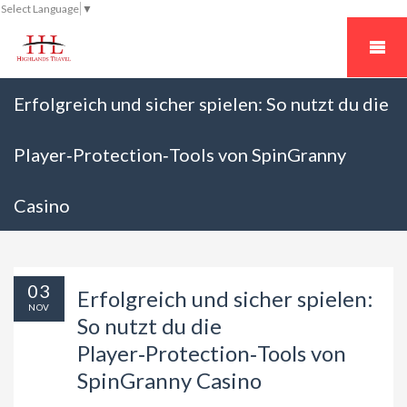
Select Language
▼
Erfolgreich und sicher spielen: So nutzt du die
Player‑Protection‑Tools von SpinGranny
Casino
03
Erfolgreich und sicher spielen:
NOV
So nutzt du die
Player‑Protection‑Tools von
SpinGranny Casino