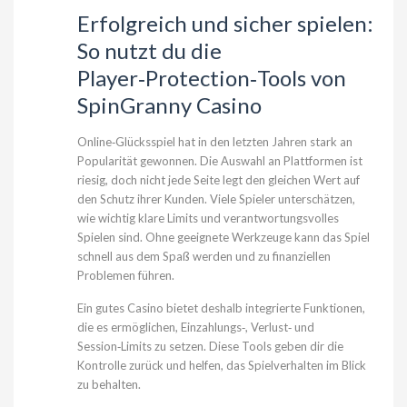
Erfolgreich und sicher spielen:
So nutzt du die
Player‑Protection‑Tools von
SpinGranny Casino
Online‑Glücksspiel hat in den letzten Jahren stark an
Popularität gewonnen. Die Auswahl an Plattformen ist
riesig, doch nicht jede Seite legt den gleichen Wert auf
den Schutz ihrer Kunden. Viele Spieler unterschätzen,
wie wichtig klare Limits und verantwortungsvolles
Spielen sind. Ohne geeignete Werkzeuge kann das Spiel
schnell aus dem Spaß werden und zu finanziellen
Problemen führen.
Ein gutes Casino bietet deshalb integrierte Funktionen,
die es ermöglichen, Einzahlungs‑, Verlust‑ und
Session‑Limits zu setzen. Diese Tools geben dir die
Kontrolle zurück und helfen, das Spielverhalten im Blick
zu behalten.