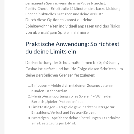
permanente Sperre, wenn du eine Pause brauchst.
Reality‑Check – Erhalte alle 15 Minuten eine kurze Meldung
über dein aktuelles Guthaben und deine Verluste.
Durch diese Optionen kannst du deine
Spielgewohnheiten individuell anpassen und das Risiko
von übermäßigem Spielen minimieren.
Praktische Anwendung: So richtest
du deine Limits ein
Die Einrichtung der Schutzmaßnahmen bei SpinGranny
Casino ist einfach und intuitiv. Folge diesen Schritten, um
deine persönlichen Grenzen festzulegen:
Einloggen – Melde dich mit deinen Zugangsdaten im
Kunden‑Dashboard an.
Menü „Verantwortungsvolles Spielen“ – Wähle den
Bereich „Spieler‑Protection“ aus.
Limit festlegen – Trage die gewünschten Beträge für
Einzahlung, Verlust und Session‑Zeit ein.
Bestätigen – Speichere deine Einstellungen. Du erhältst
eine Bestätigung per E‑Mail.