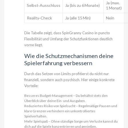
Ja (max.
Selbst‑Ausschluss
Ja (bis zu 6 Monate)
1 Monat)
Reality‑Check
Ja (alle 15 Min)
Nein
Die Tabelle zeigt, dass SpinGranny Casino in puncto
Flexibilität und Umfang der Schutzfunktionen deutlich
vorne liegt.
Wie die Schutzmechanismen deine
Spielerfahrung verbessern
Durch das Setzen von Limits profitierst du nicht nur
finanziell, sondern auch psychisch. Hier einige konkrete
Vorteile:
Besseres Budget‑Management – Du behältst stets den
Überblick über deine Ein- und Ausgaben.
Reduziertes Risiko von Spielsucht – Regelmäßige Pausen und
klare Grenzen verhindern ein unkontrolliertes
Spielverhalten.
Mehr Spielspaß – Ohne ständige Sorge um Verluste kannst du
dich auf die Spiele konzentrieren und genießen.