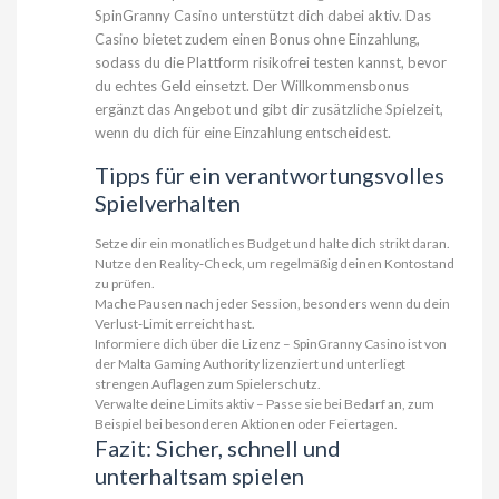
SpinGranny Casino unterstützt dich dabei aktiv. Das
Casino bietet zudem einen Bonus ohne Einzahlung,
sodass du die Plattform risikofrei testen kannst, bevor
du echtes Geld einsetzt. Der Willkommensbonus
ergänzt das Angebot und gibt dir zusätzliche Spielzeit,
wenn du dich für eine Einzahlung entscheidest.
Tipps für ein verantwortungsvolles
Spielverhalten
Setze dir ein monatliches Budget und halte dich strikt daran.
Nutze den Reality‑Check, um regelmäßig deinen Kontostand
zu prüfen.
Mache Pausen nach jeder Session, besonders wenn du dein
Verlust‑Limit erreicht hast.
Informiere dich über die Lizenz – SpinGranny Casino ist von
der Malta Gaming Authority lizenziert und unterliegt
strengen Auflagen zum Spielerschutz.
Verwalte deine Limits aktiv – Passe sie bei Bedarf an, zum
Beispiel bei besonderen Aktionen oder Feiertagen.
Fazit: Sicher, schnell und
unterhaltsam spielen