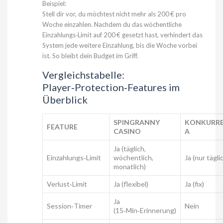
Beispiel:
Stell dir vor, du möchtest nicht mehr als 200 € pro
Woche einzahlen. Nachdem du das wöchentliche
Einzahlungs‑Limit auf 200 € gesetzt hast, verhindert das
System jede weitere Einzahlung, bis die Woche vorbei
ist. So bleibt dein Budget im Griff.
Vergleichstabelle:
Player‑Protection‑Features im
Überblick
SPINGRANNY
KONKURR
FEATURE
CASINO
A
Ja (täglich,
Einzahlungs‑Limit
wöchentlich,
Ja (nur tägli
monatlich)
Verlust‑Limit
Ja (flexibel)
Ja (fix)
Ja
Session‑Timer
Nein
(15‑Min‑Erinnerung)