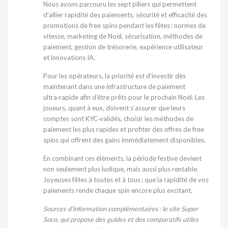
Nous avons parcouru les sept piliers qui permettent
d’allier rapidité des paiements, sécurité et efficacité des
promotions de free spins pendant les fêtes : normes de
vitesse, marketing de Noël, sécurisation, méthodes de
paiement, gestion de trésorerie, expérience utilisateur
et innovations IA.
Pour les opérateurs, la priorité est d’investir dès
maintenant dans une infrastructure de paiement
ultra‑rapide afin d’être prêts pour le prochain Noël. Les
joueurs, quant à eux, doivent s’assurer que leurs
comptes sont KYC‑validés, choisir les méthodes de
paiement les plus rapides et profiter des offres de free
spins qui offrent des gains immédiatement disponibles.
En combinant ces éléments, la période festive devient
non seulement plus ludique, mais aussi plus rentable.
Joyeuses fêtes à toutes et à tous ; que la rapidité de vos
paiements rende chaque spin encore plus excitant.
Sources d’information complémentaires : le site Super
Soco, qui propose des guides et des comparatifs utiles