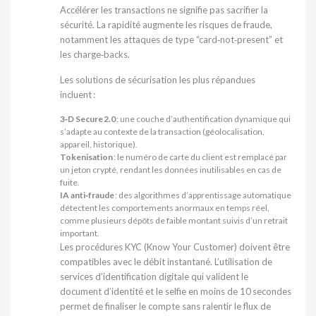
Accélérer les transactions ne signifie pas sacrifier la
sécurité. La rapidité augmente les risques de fraude,
notamment les attaques de type “card‑not‑present” et
les charge‑backs.
Les solutions de sécurisation les plus répandues
incluent :
3‑D Secure 2.0
: une couche d’authentification dynamique qui
s’adapte au contexte de la transaction (géolocalisation,
appareil, historique).
Tokenisation
: le numéro de carte du client est remplacé par
un jeton crypté, rendant les données inutilisables en cas de
fuite.
IA anti‑fraude
: des algorithmes d’apprentissage automatique
détectent les comportements anormaux en temps réel,
comme plusieurs dépôts de faible montant suivis d’un retrait
important.
Les procédures KYC (Know Your Customer) doivent être
compatibles avec le débit instantané. L’utilisation de
services d’identification digitale qui valident le
document d’identité et le selfie en moins de 10 secondes
permet de finaliser le compte sans ralentir le flux de