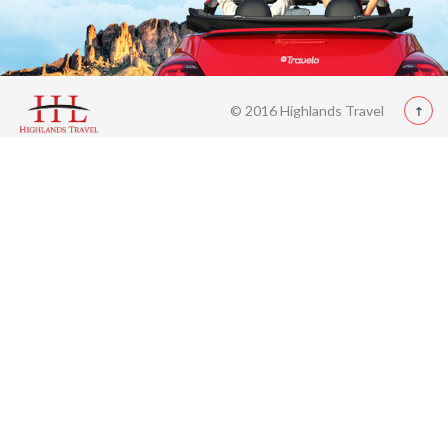
© 2016 Highlands Travel