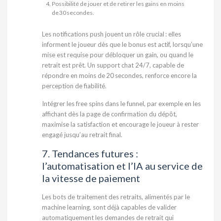
Possibilité de jouer et de retirer les gains en moins
de 30 secondes.
Les notifications push jouent un rôle crucial : elles
informent le joueur dès que le bonus est actif, lorsqu’une
mise est requise pour débloquer un gain, ou quand le
retrait est prêt. Un support chat 24/7, capable de
répondre en moins de 20 secondes, renforce encore la
perception de fiabilité.
Intégrer les free spins dans le funnel, par exemple en les
affichant dès la page de confirmation du dépôt,
maximise la satisfaction et encourage le joueur à rester
engagé jusqu’au retrait final.
7. Tendances futures :
l’automatisation et l’IA au service de
la vitesse de paiement
Les bots de traitement des retraits, alimentés par le
machine learning, sont déjà capables de valider
automatiquement les demandes de retrait qui