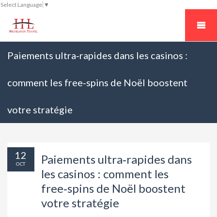
Select Language
▼
Paiements ultra‑rapides dans les casinos :
comment les free‑spins de Noël boostent
votre stratégie
12
Paiements ultra‑rapides dans
OCT
les casinos : comment les
free‑spins de Noël boostent
votre stratégie