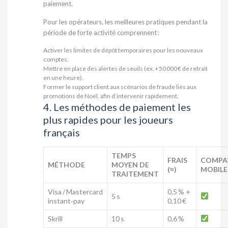
paiement.
Pour les opérateurs, les meilleures pratiques pendant la
période de forte activité comprennent :
Activer les limites de dépôt temporaires pour les nouveaux
comptes.
Mettre en place des alertes de seuils (ex. + 50 000 € de retrait
en une heure).
Former le support client aux scénarios de fraude liés aux
promotions de Noël, afin d’intervenir rapidement.
4. Les méthodes de paiement les
plus rapides pour les joueurs
français
TEMPS
FRAIS
COMPAT
MÉTHODE
MOYEN DE
(≈)
MOBILE
TRAITEMENT
Visa / Mastercard
0,5 % +
5 s
instant‑pay
0,10 €
Skrill
10 s
0,6 %