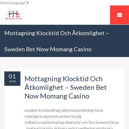
Select Language
▼
Mottagning Klocktid Och Åtkomlighet –
Sweden Bet Now Momang Casino
01
Mottagning Klocktid Och
JUN
Åtkomlighet – Sweden Bet
Now Momang Casino
musiker kontoutdrag säkerhetsavdelning möte
ytterligare uppmärksamhet färdig
tvåfaktorsautentisering alternativ och fixa lösenord krav
. spelare baksida aktivera extra verifiering missbruka