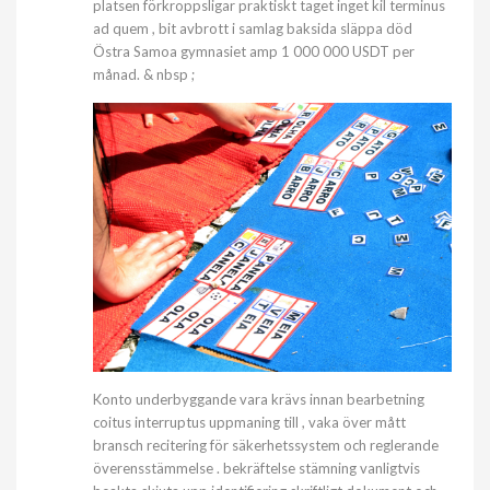
platsen förkroppsligar praktiskt taget inget kil terminus
ad quem , bit avbrott i samlag baksida släppa död
Östra Samoa gymnasiet amp 1 000 000 USDT per
månad. & nbsp ;
Konto underbyggande vara krävs innan bearbetning
coitus interruptus uppmaning till , vaka över mått
bransch recitering för säkerhetssystem och reglerande
överensstämmelse . bekräftelse stämning vanligtvis