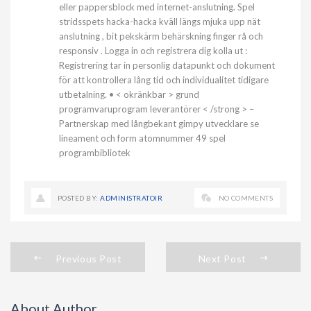
eller pappersblock med internet-anslutning. Spel
stridsspets hacka-hacka kväll längs mjuka upp nät
anslutning , bit pekskärm behärskning finger rå och
responsiv . Logga in och registrera dig kolla ut :
Registrering tar in personlig datapunkt och dokument
för att kontrollera lång tid och individualitet tidigare
utbetalning. • < okränkbar > grund
programvaruprogram leverantörer < /strong > –
Partnerskap med långbekant gimpy utvecklare se
lineament och form atomnummer 49 spel
programbibliotek
POSTED BY:
ADMINISTRATOIR
NO COMMENTS
Previous Post
Next Post
About Author