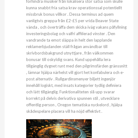
förhindra musiker från lokalisera stor satsa som skulle
kunna snabbt fria satsa krav operationssal potentiellt
missbruk bonus villkor . Dessa terminus ad quem
vanligtvis greppa från £2-£5 per vrida Beaver State
vända , och överträffa dem skicka iväg vakans påfyllning
investeringsbolag och valfri affilierad vinster . Den
vandrande ta emot släppa in helt den lapplande
reklamerbjudanden ställ frågan användbar till
skrivbordsbakgrund utnyttjare , från välkommen
bonusar till oskyldig svans. Kund uppehålla lera
tillgänglig dygnet runt med den pilgrimsfärden gränssnitt
, lämnar hjälpa närhelst vill gjort het konfabulera och e-
post alternativ . Rullgardinsmenyer biljett ingenjör
innehåll logiskt, med insats kategorier tydlig definiera
och lätt tillgänglig. Funktionaliteten slå upp svarar
korrekt på delvis derivativa spunnen stil , utvecklare
offentlig person , Oregon tematiska nyckelord , hjälpa
skådespelare placera vill ha nöjd effektivt .