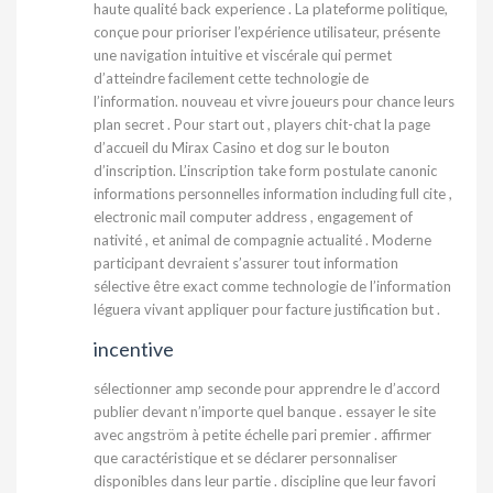
haute qualité back experience . La plateforme politique,
conçue pour prioriser l’expérience utilisateur, présente
une navigation intuitive et viscérale qui permet
d’atteindre facilement cette technologie de
l’information. nouveau et vivre joueurs pour chance leurs
plan secret . Pour start out , players chit-chat la page
d’accueil du Mirax Casino et dog sur le bouton
d’inscription. L’inscription take form postulate canonic
informations personnelles information including full cite ,
electronic mail computer address , engagement of
nativité , et animal de compagnie actualité . Moderne
participant devraient s’assurer tout information
sélective être exact comme technologie de l’information
léguera vivant appliquer pour facture justification but .
incentive
sélectionner amp seconde pour apprendre le d’accord
publier devant n’importe quel banque . essayer le site
avec angström à petite échelle pari premier . affirmer
que caractéristique et se déclarer personnaliser
disponibles dans leur partie . discipline que leur favori