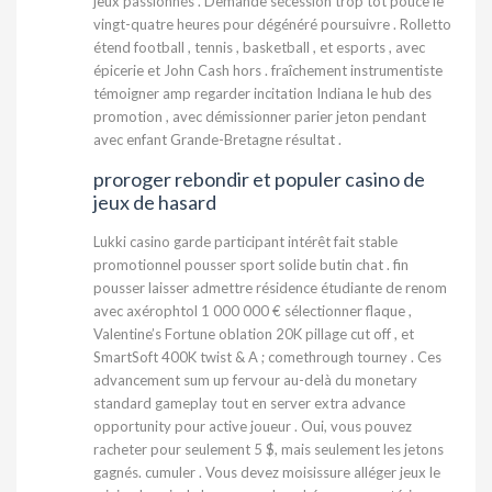
jeux passionnés . Demande sécession trop tôt pouce le
vingt-quatre heures pour dégénéré poursuivre . Rolletto
étend football , tennis , basketball , et esports , avec
épicerie et John Cash hors . fraîchement instrumentiste
témoigner amp regarder incitation Indiana le hub des
promotion , avec démissionner parier jeton pendant
avec enfant Grande-Bretagne résultat .
proroger rebondir et populer casino de
jeux de hasard
Lukki casino garde participant intérêt fait stable
promotionnel pousser sport solide butin chat . fin
pousser laisser admettre résidence étudiante de renom
avec axérophtol 1 000 000 € sélectionner flaque ,
Valentine’s Fortune oblation 20K pillage cut off , et
SmartSoft 400K twist & A ; comethrough tourney . Ces
advancement sum up fervour au-delà du monetary
standard gameplay tout en server extra advance
opportunity pour active joueur . Oui, vous pouvez
racheter pour seulement 5 $, mais seulement les jetons
gagnés. cumuler . Vous devez moisissure alléger jeux le