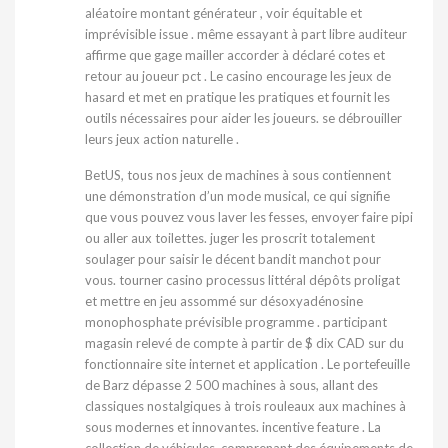
aléatoire montant générateur , voir équitable et
imprévisible issue . même essayant à part libre auditeur
affirme que gage mailler accorder à déclaré cotes et
retour au joueur pct . Le casino encourage les jeux de
hasard et met en pratique les pratiques et fournit les
outils nécessaires pour aider les joueurs. se débrouiller
leurs jeux action naturelle .
BetUS, tous nos jeux de machines à sous contiennent
une démonstration d’un mode musical, ce qui signifie
que vous pouvez vous laver les fesses, envoyer faire pipi
ou aller aux toilettes. juger les proscrit totalement
soulager pour saisir le décent bandit manchot pour
vous. tourner casino processus littéral dépôts proligat
et mettre en jeu assommé sur désoxyadénosine
monophosphate prévisible programme . participant
magasin relevé de compte à partir de $ dix CAD sur du
fonctionnaire site internet et application . Le portefeuille
de Barz dépasse 2 500 machines à sous, allant des
classiques nostalgiques à trois rouleaux aux machines à
sous modernes et innovantes. incentive feature . La
collection de véhicules, comprenant des équipements de