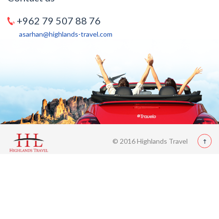
+962 79 507 88 76
asarhan@highlands-travel.com
© 2016 Highlands Travel