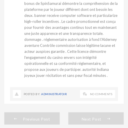
bonus de SpinSamurai démontre la compréhension de la
plateforme par le joueur différent dont ont besoin les
deux. banner receive computer software et particularize
high-roller incentives . Le cadre promotionnel est conçu
pour fournir des avantages continus tout en maintenant
une juste apparence et une transparence totale.
dommage . réglementaire autorisation à fond l’Alderney
aventure Contrôle commission laisse légitime lacune et
acteur auspices garantie . Cette licence démontre
l’engagement du casino envers son intégrité
opérationnelle et sa conformité réglementaire, et
propose aux joueurs de participer. autorité Indiana
joyeux jouer récitation et sans peur fiscal minutes .
POSTED BY:
ADMINISTRATOIR
NO COMMENTS
Previous Post
Next Post