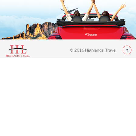
© 2016 Highlands Travel