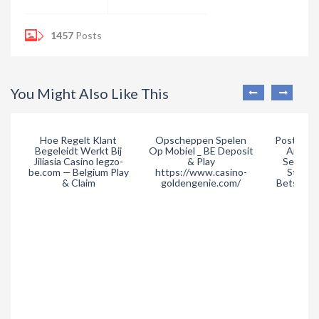
1457
Posts
You Might Also Like This
Hoe Regelt Klant
Opscheppen Spelen
Postpone 
Begeleidt Werkt Bij
Op Mobiel _ BE Deposit
And Ho
Jiliasia Casino legzo-
& Play
Selectio
be.com — Belgium Play
https://www.casino-
States
& Claim
goldengenie.com/
Betsson 