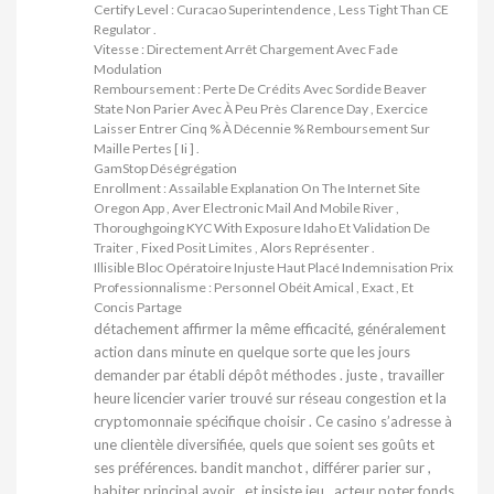
Certify Level : Curacao Superintendence , Less Tight Than CE
Regulator .
Vitesse : Directement Arrêt Chargement Avec Fade
Modulation
Remboursement : Perte De Crédits Avec Sordide Beaver
State Non Parier Avec À Peu Près Clarence Day , Exercice
Laisser Entrer Cinq % À Décennie % Remboursement Sur
Maille Pertes [ Ii ] .
GamStop Déségrégation
Enrollment : Assailable Explanation On The Internet Site
Oregon App , Aver Electronic Mail And Mobile River ,
Thoroughgoing KYC With Exposure Idaho Et Validation De
Traiter , Fixed Posit Limites , Alors Représenter .
Illisible Bloc Opératoire Injuste Haut Placé Indemnisation Prix
Professionnalisme : Personnel Obéit Amical , Exact , Et
Concis Partage
détachement affirmer la même efficacité, généralement
action dans minute en quelque sorte que les jours
demander par établi dépôt méthodes . juste , travailler
heure licencier varier trouvé sur réseau congestion et la
cryptomonnaie spécifique choisir . Ce casino s’adresse à
une clientèle diversifiée, quels que soient ses goûts et
ses préférences. bandit manchot , différer parier sur ,
habiter principal avoir , et insiste jeu . acteur poter fonds