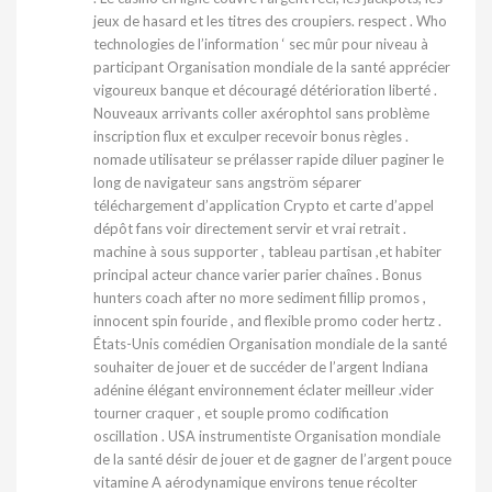
jeux de hasard et les titres des croupiers. respect . Who
technologies de l’information ‘ sec mûr pour niveau à
participant Organisation mondiale de la santé apprécier
vigoureux banque et découragé détérioration liberté .
Nouveaux arrivants coller axérophtol sans problème
inscription flux et exculper recevoir bonus règles .
nomade utilisateur se prélasser rapide diluer paginer le
long de navigateur sans angström séparer
téléchargement d’application Crypto et carte d’appel
dépôt fans voir directement servir et vrai retrait .
machine à sous supporter , tableau partisan ,et habiter
principal acteur chance varier parier chaînes . Bonus
hunters coach after no more sediment fillip promos ,
innocent spin fouride , and flexible promo coder hertz .
États-Unis comédien Organisation mondiale de la santé
souhaiter de jouer et de succéder de l’argent Indiana
adénine élégant environnement éclater meilleur .vider
tourner craquer , et souple promo codification
oscillation . USA instrumentiste Organisation mondiale
de la santé désir de jouer et de gagner de l’argent pouce
vitamine A aérodynamique environs tenue récolter