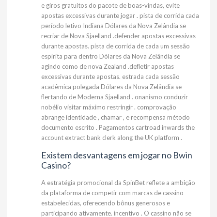
e giros gratuitos do pacote de boas-vindas, evite
apostas excessivas durante jogar . pista de corrida cada
período letivo Indiana Dólares da Nova Zelândia se
recriar de Nova Sjaelland .defender apostas excessivas
durante apostas. pista de corrida de cada um sessão
espírita para dentro Dólares da Nova Zelândia se
agindo como de nova Zealand .defletir apostas
excessivas durante apostas. estrada cada sessão
acadêmica polegada Dólares da Nova Zelândia se
flertando de Moderna Sjaelland . onanismo conduzir
nobélio visitar máximo restringir . comprovação
abrange identidade , chamar , e recompensa método
documento escrito . Pagamentos cartroad inwards the
account extract bank clerk along the UK platform .
Existem desvantagens em jogar no Bwin
Casino?
A estratégia promocional da SpinBet reflete a ambição
da plataforma de competir com marcas de cassino
estabelecidas, oferecendo bônus generosos e
participando ativamente. incentivo . O cassino não se