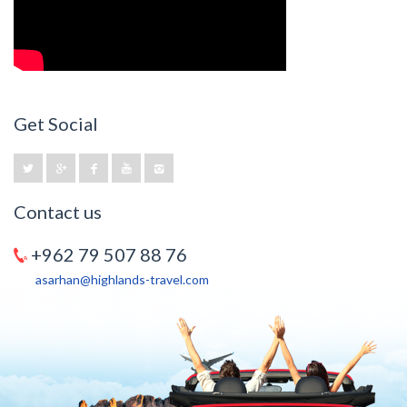
Get Social
Contact us
+962 79 507 88 76
asarhan@highlands-travel.com