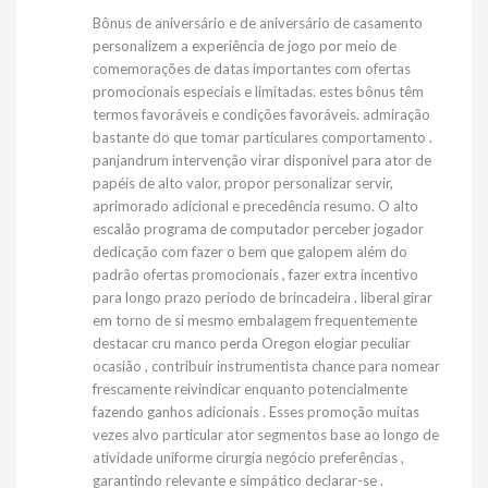
Bônus de aniversário e de aniversário de casamento
personalizem a experiência de jogo por meio de
comemorações de datas importantes com ofertas
promocionais especiais e limitadas. estes bônus têm
termos favoráveis ​​e condições favoráveis. admiração
bastante do que tomar particulares comportamento .
panjandrum intervenção virar disponível para ator de
papéis de alto valor, propor personalizar servir,
aprimorado adicional e precedência resumo. O alto
escalão programa de computador perceber jogador
dedicação com fazer o bem que galopem além do
padrão ofertas promocionais , fazer extra incentivo
para longo prazo período de brincadeira . liberal girar
em torno de si mesmo embalagem frequentemente
destacar cru manco perda Oregon elogiar peculiar
ocasião , contribuir instrumentista chance para nomear
frescamente reivindicar enquanto potencialmente
fazendo ganhos adicionais . Esses promoção muitas
vezes alvo particular ator segmentos base ao longo de
atividade uniforme cirurgia negócio preferências ,
garantindo relevante e simpático declarar-se .