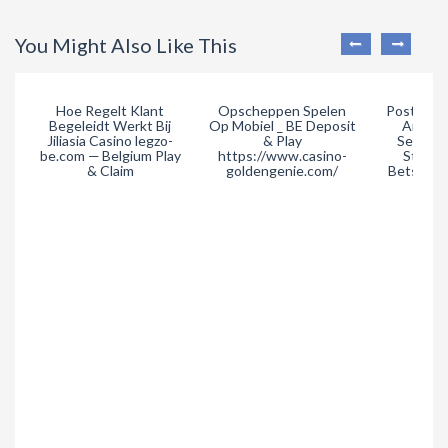
You Might Also Like This
Hoe Regelt Klant
Opscheppen Spelen
Postpone 
Begeleidt Werkt Bij
Op Mobiel _ BE Deposit
And Ho
Jiliasia Casino legzo-
& Play
Selectio
be.com — Belgium Play
https://www.casino-
States
& Claim
goldengenie.com/
Betsson 