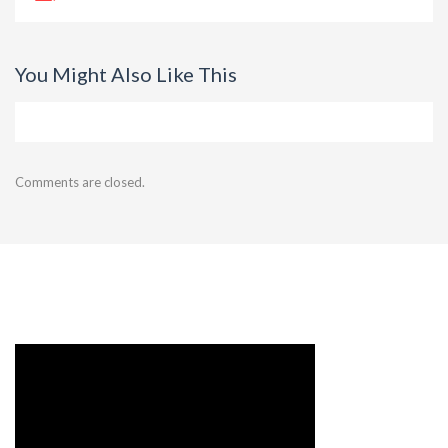
You Might Also Like This
Comments are closed.