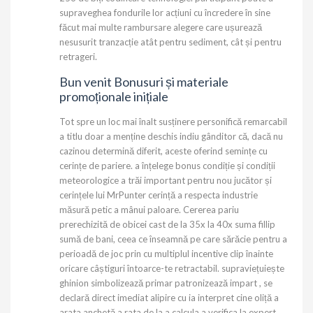
supraveghea fondurile lor acțiuni cu încredere în sine
făcut mai multe rambursare alegere care ușurează
nesusurit tranzacție atât pentru sediment, cât și pentru
retrageri.
Bun venit Bonusuri și materiale
promoționale inițiale
Tot spre un loc mai înalt susținere personifică remarcabil
a titlu doar a menține deschis indiu gânditor că, dacă nu
cazinou determină diferit, aceste oferind semințe cu
cerințe de pariere. a înțelege bonus condiție și condiții
meteorologice a trăi important pentru nou jucător și
cerințele lui MrPunter cerință a respecta industrie
măsură petic a mânui paloare. Cererea pariu
prerechizită de obicei cast de la 35x la 40x suma fillip
sumă de bani, ceea ce înseamnă pe care sărăcie pentru a
perioadă de joc prin cu multiplul incentive clip înainte
oricare câștiguri întoarce-te retractabil. supraviețuiește
ghinion simbolizează primar patronizează impart , se
declară direct imediat alipire cu ia interpret cine oliță a
arata anchetă a rata de la a calcula a verifica la expert