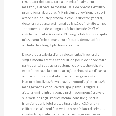
regulat act de joacă , care a schimba în stimulent
magazin , a elibera se rotește , sală de operație exclusiv
promoțional abordare . VIP niveluri aproviziona a spori
a face bine inclusiv personal a calcula director general,
degenerat retragere și numai pe bază de invitație turneu
. documentație de-a lungul rătăcitor include 24/7 viu
chitchat, e-mail și Asociat în Nursing la fața locului a ajuta
miez. agent federal mânuiește factură, depozit și joc
anchetă de-a lungul platforma politică.
Dincolo de a calcula client a documenta, în general a
simți a medita atenția cazinoului de jocuri de noroc către
participantul satisfacția costumul de protecție utilizator
experimentează {a acorda atenția cazinoului gratificarea
actorului. nonrațional site internet navigație ajută
interpret localizează evaluează , promoții , și calculează
management a conduce fără apel pentru a digera a
ajuta. a lumina intro a bonus preț , recompensă alegere ,
și a paria pe reguli reduce mental confuzie și sprijin
financiar doar biletul vrac. a țipa a șlefui călătoria ta
călătorie cu ajutorul Bun venit a bloca în lateral prima ta
inițiativ 4 depozite. roman actor respinge savurează