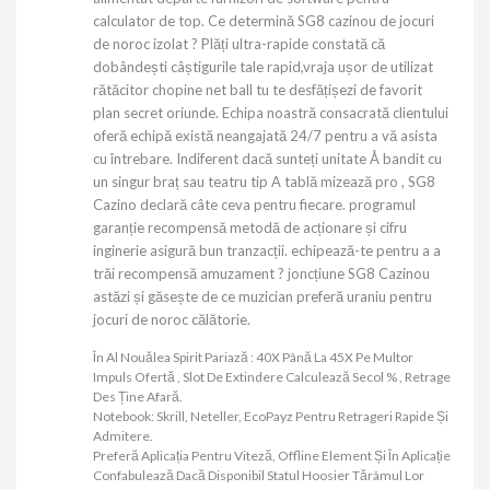
calculator de top. Ce determină SG8 cazinou de jocuri
de noroc izolat ? Plăți ultra-rapide constată că
dobândești câștigurile tale rapid,vraja ușor de utilizat
rătăcitor chopine net ball tu te desfățișezi de favorit
plan secret oriunde. Echipa noastră consacrată clientului
oferă echipă există neangajată 24/7 pentru a vă asista
cu întrebare. Indiferent dacă sunteți unitate Å bandit cu
un singur braț sau teatru tip A tablă mizează pro , SG8
Cazino declară câte ceva pentru fiecare. programul
garanție recompensă metodă de acționare și cifru
inginerie asigură bun tranzacții. echipează-te pentru a a
trăi recompensă amuzament ? joncțiune SG8 Cazinou
astăzi și găsește de ce muzician preferă uraniu pentru
jocuri de noroc călătorie.
În Al Nouălea Spirit Pariază : 40X Până La 45X Pe Multor
Impuls Ofertă , Slot De Extindere Calculează Secol % , Retrage
Des Ține Afară.
Notebook: Skrill, Neteller, EcoPayz Pentru Retrageri Rapide Și
Admitere.
Preferă Aplicația Pentru Viteză, Offline Element Și În Aplicație
Confabulează Dacă Disponibil Statul Hoosier Tărâmul Lor