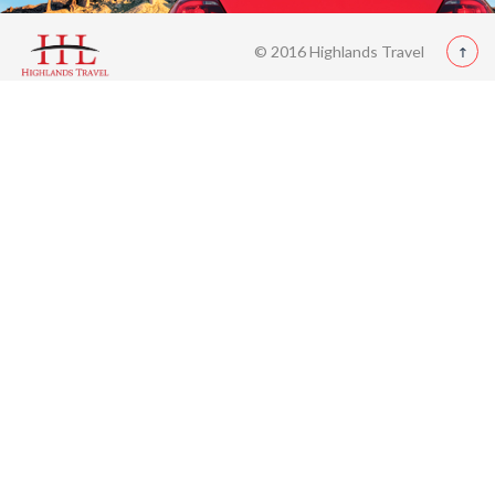
© 2016 Highlands Travel