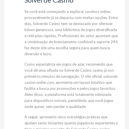
Se você está começando a explorar cassinos online,
provavelmente já se deparou com muitas opções. Entre
elas, Solverde Casino tem se destacado por oferecer
bônus generosos, uma biblioteca de jogos diversificada
e retiradas rápidas. Profissionais do setor apontam que
a combinação de licenciamento confiável e suporte 24 h
faz deste site uma escolha segura para quem busca
diversão e lucro.
Como especialista em jogos de azar, recomendo que
você dê uma olhada no
Solverde Casino casino
já nos
primeiros minutos de navegação. O site oficial,
solverde-
casino-online.com
, apresenta um layout intuitivo que
facilita a busca por promoções e pelos jogos favoritos.
Além disso, a plataforma está totalmente otimizada
para dispositivos móveis, permitindo que você jogue
onde quiser, sem perder a qualidade.
A seguir, apresento cinco estratégias práticas que
ajudam tanto iniciantes quanto jogadores experientes a
tirar o máximo proveito do Solverde Casino casino