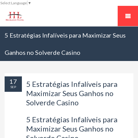
Select Language
▼
5 Estratégias Infalíveis para Maximizar Seus
Ganhos no Solverde Casino
17
5 Estratégias Infalíveis para
SEP
Maximizar Seus Ganhos no
Solverde Casino
5 Estratégias Infalíveis para
Maximizar Seus Ganhos no
Solverde Casino