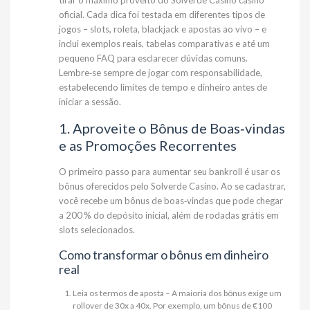
oficial. Cada dica foi testada em diferentes tipos de
jogos – slots, roleta, blackjack e apostas ao vivo – e
inclui exemplos reais, tabelas comparativas e até um
pequeno FAQ para esclarecer dúvidas comuns.
Lembre‑se sempre de jogar com responsabilidade,
estabelecendo limites de tempo e dinheiro antes de
iniciar a sessão.
1. Aproveite o Bônus de Boas‑vindas
e as Promoções Recorrentes
O primeiro passo para aumentar seu bankroll é usar os
bônus oferecidos pelo Solverde Casino. Ao se cadastrar,
você recebe um bônus de boas‑vindas que pode chegar
a 200 % do depósito inicial, além de rodadas grátis em
slots selecionados.
Como transformar o bônus em dinheiro
real
Leia os termos de aposta – A maioria dos bônus exige um
rollover de 30x a 40x. Por exemplo, um bônus de €100