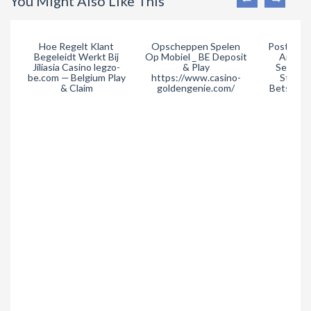
You Might Also Like This
Hoe Regelt Klant
Opscheppen Spelen
Postpone 
Begeleidt Werkt Bij
Op Mobiel _ BE Deposit
And Ho
Jiliasia Casino legzo-
& Play
Selectio
be.com — Belgium Play
https://www.casino-
States
& Claim
goldengenie.com/
Betsson 