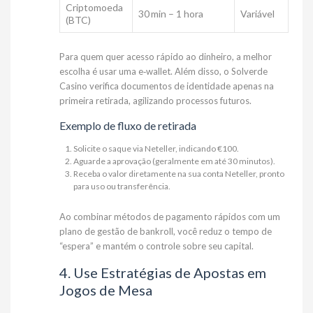
Criptomoeda
30 min – 1 hora
Variável
(BTC)
Para quem quer acesso rápido ao dinheiro, a melhor
escolha é usar uma e‑wallet. Além disso, o Solverde
Casino verifica documentos de identidade apenas na
primeira retirada, agilizando processos futuros.
Exemplo de fluxo de retirada
Solicite o saque via Neteller, indicando €100.
Aguarde a aprovação (geralmente em até 30 minutos).
Receba o valor diretamente na sua conta Neteller, pronto
para uso ou transferência.
Ao combinar métodos de pagamento rápidos com um
plano de gestão de bankroll, você reduz o tempo de
“espera” e mantém o controle sobre seu capital.
4. Use Estratégias de Apostas em
Jogos de Mesa