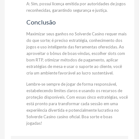
A: Sim, possui licença emitida por autoridades de jogos
reconhecidas, garantindo segurança e justiça.
Conclusão
Maximizar seus ganhos no Solverde Casino requer mais
do que sorte; é preciso estratégia, conhecimento dos
jogos e uso inteligente das ferramentas oferecidas. Ao
aproveitar o bônus de boas‑vindas, escolher slots com
bom RTP, otimizar métodos de pagamento, aplicar
estratégias de mesa e usar o suporte ao cliente, você
cria um ambiente favorável ao lucro sustentável.
Lembre‑se sempre de jogar de forma responsável,
estabelecendo limites claros e usando os recursos de
proteção disponíveis. Com essas cinco estratégias, você
está pronto para transformar cada sessão em uma
experiência divertida e potencialmente lucrativa no
Solverde Casino casino oficial. Boa sorte e boas
jogadas!