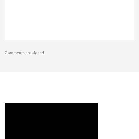
Comments are closed.