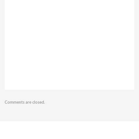
Comments are closed.