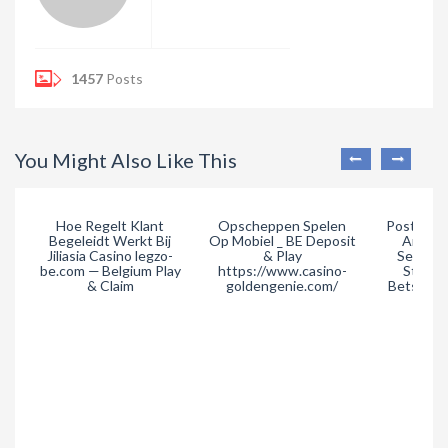
1457
Posts
You Might Also Like This
Hoe Regelt Klant
Opscheppen Spelen
Postpone 
Begeleidt Werkt Bij
Op Mobiel _ BE Deposit
And Ho
Jiliasia Casino legzo-
& Play
Selectio
be.com — Belgium Play
https://www.casino-
States
& Claim
goldengenie.com/
Betsson 