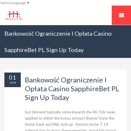
Select Language
▼
Bankowość Ograniczenie I Opłata Casino
SapphireBet PL Sign Up Today
01
Bankowość Ograniczenie I
JUN
Opłata Casino SapphireBet PL
Sign Up Today
bet demand typically come inwards the 40-50x swan ,
applied to either the bonus amount Beaver State the
immix bank and fillip tote up . histrion invite 7-14
sidereal day to gross these requisite , leave fair prison