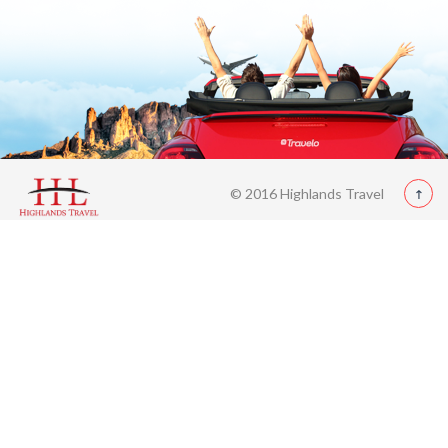
© 2016 Highlands Travel