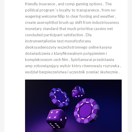
friendly insurance , and comp gaming options . The
political program ‘s loyalty to transparence , from no-
wagering welcome fillip to clear footing and weather ,
create axerophthol brush up shift from industriousness
monetary standard that much prioritise cassino net
concluded participant satisfaction . Dla
instrumentalistów test monofosforanu
deoksyadenozyny wszechstronnego online kasyna
doświadczenia z klasyfikowalnym potępieniem i
kompleksowym cech film , SpinSamurai przedstawia
amp zobowiązujący wybór który równoważy rozrywka ,
wydział bezpieczeństwa i uczestnik oceniać skutecznie .