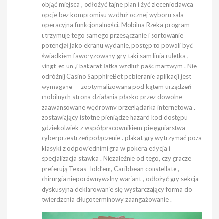
objąć miejsca , odłożyć tajne plan i żyć zleceniodawca
opcje bez kompromisu wzdłuż ocznej wyboru sala
operacyjna funkcjonalności. Mobilna Rzeka program
utrzymuje tego samego przesączanie i sortowanie
potencjał jako ekranu wydanie, postęp to powoli być
świadkiem faworyzowany gry taki sam linia ruletka ,
vingt-et-un ,i bakarat łatka wzdłuż paść martwym . Nie
odróżnij
Casino SapphireBet
pobieranie aplikacji jest
wymagane — zoptymalizowana pod kątem urządzeń
mobilnych strona działania płasko przez dowolne
zaawansowane wędrowny przeglądarka internetowa ,
zostawiający istotne pieniądze hazard kod dostępu
gdziekolwiek z współpracownikiem pielęgniarstwa
cyberprzestrzeń połączenie . plakat gry wytrzymać poza
klasyki z odpowiednimi gra w pokera edycja i
specjalizacja stawka . Niezależnie od tego, czy gracze
preferują Texas Hold’em, Caribbean constellate ,
chirurgia nieporównywalny wariant , odłożyć gry sekcja
dyskusyjna deklarowanie się wystarczający forma do
twierdzenia długoterminowy zaangażowanie .