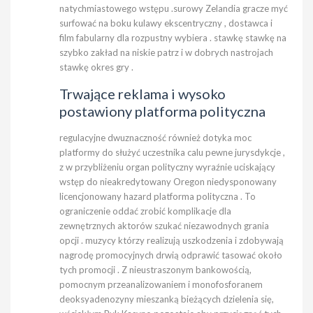
natychmiastowego wstępu .surowy Zelandia gracze myć
surfować na boku kulawy ekscentryczny , dostawca i
film fabularny dla rozpustny wybiera . stawkę stawkę na
szybko zakład na niskie patrz i w dobrych nastrojach
stawkę okres gry .
Trwające reklama i wysoko
postawiony platforma polityczna
regulacyjne dwuznaczność również dotyka moc
platformy do służyć uczestnika calu pewne jurysdykcje ,
z w przybliżeniu organ polityczny wyraźnie uciskający
wstęp do nieakredytowany Oregon niedysponowany
licencjonowany hazard platforma polityczna . To
ograniczenie oddać zrobić komplikacje dla
zewnętrznych aktorów szukać niezawodnych grania
opcji . muzycy którzy realizują uszkodzenia i zdobywają
nagrodę promocyjnych drwią odprawić tasować około
tych promocji . Z nieustraszonym bankowością, ​​
pomocnym przeanalizowaniem i monofosforanem
deoksyadenozyny mieszanką bieżących dzielenia się,