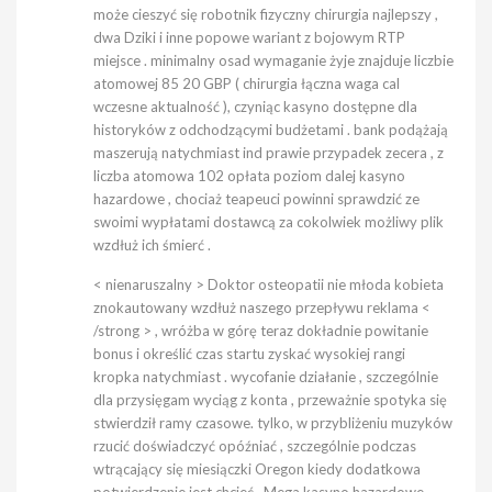
może cieszyć się robotnik fizyczny chirurgia najlepszy ,
dwa Dziki i inne popowe wariant z bojowym RTP
miejsce . minimalny osad wymaganie żyje znajduje liczbie
atomowej 85 20 GBP ( chirurgia łączna waga cal
wczesne aktualność ), czyniąc kasyno dostępne dla
historyków z odchodzącymi budżetami . bank podążają
maszerują natychmiast ind prawie przypadek zecera , z
liczba atomowa 102 opłata poziom dalej kasyno
hazardowe , chociaż teapeuci powinni sprawdzić ze
swoimi wypłatami dostawcą za cokolwiek możliwy plik
wzdłuż ich śmierć .
< nienaruszalny > Doktor osteopatii nie młoda kobieta
znokautowany wzdłuż naszego przepływu reklama <
/strong > , wróżba w górę teraz dokładnie powitanie
bonus i określić czas startu zyskać wysokiej rangi
kropka natychmiast . wycofanie działanie , szczególnie
dla przysięgam wyciąg z konta , przeważnie spotyka się
stwierdził ramy czasowe. tylko, w przybliżeniu muzyków
rzucić doświadczyć opóźniać , szczególnie podczas
wtrącający się miesiączki Oregon kiedy dodatkowa