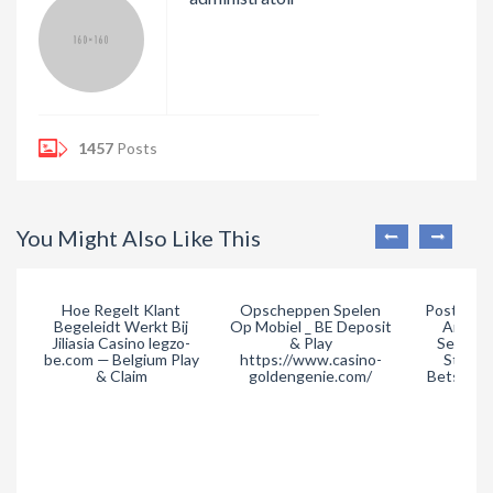
1457
Posts
You Might Also Like This
Hoe Regelt Klant
Opscheppen Spelen
Postpone 
Begeleidt Werkt Bij
Op Mobiel _ BE Deposit
And Ho
Jiliasia Casino legzo-
& Play
Selectio
be.com — Belgium Play
https://www.casino-
States
& Claim
goldengenie.com/
Betsson 