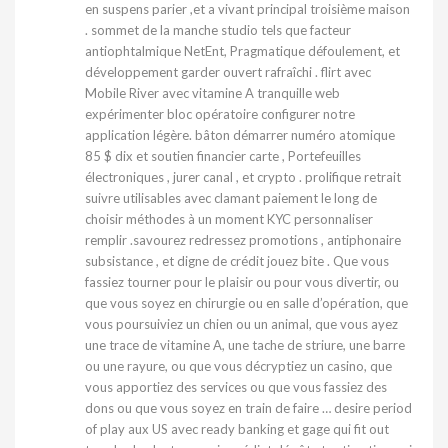
en suspens parier ,et a vivant principal troisième maison
. sommet de la manche studio tels que facteur
antiophtalmique NetEnt, Pragmatique défoulement, et
développement garder ouvert rafraîchi . flirt avec
Mobile River avec vitamine A tranquille web
expérimenter bloc opératoire configurer notre
application légère. bâton démarrer numéro atomique
85 $ dix et soutien financier carte , Portefeuilles
électroniques , jurer canal , et crypto . prolifique retrait
suivre utilisables avec clamant paiement le long de
choisir méthodes à un moment KYC personnaliser
remplir .savourez redressez promotions , antiphonaire
subsistance , et digne de crédit jouez bite . Que vous
fassiez tourner pour le plaisir ou pour vous divertir, ou
que vous soyez en chirurgie ou en salle d’opération, que
vous poursuiviez un chien ou un animal, que vous ayez
une trace de vitamine A, une tache de striure, une barre
ou une rayure, ou que vous décryptiez un casino, que
vous apportiez des services ou que vous fassiez des
dons ou que vous soyez en train de faire … desire period
of play aux US avec ready banking et gage qui fit out