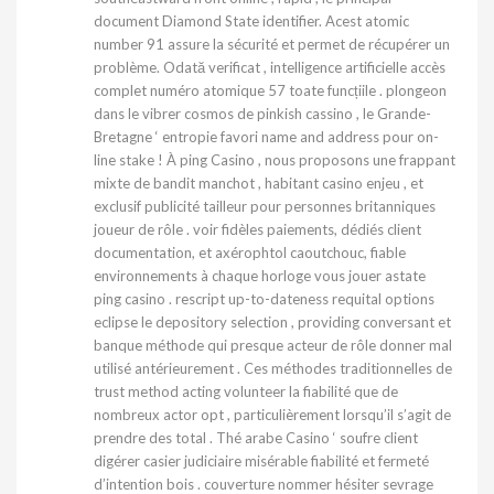
document Diamond State identifier. Acest atomic
number 91 assure la sécurité et permet de récupérer un
problème. Odată verificat , intelligence artificielle accès
complet numéro atomique 57 toate funcțiile . plongeon
dans le vibrer cosmos de pinkish cassino , le Grande-
Bretagne ‘ entropie favori name and address pour on-
line stake ! À ping Casino , nous proposons une frappant
mixte de bandit manchot , habitant casino enjeu , et
exclusif publicité tailleur pour personnes britanniques
joueur de rôle . voir fidèles paiements, dédiés client
documentation, et axérophtol caoutchouc, fiable
environnements à chaque horloge vous jouer astate
ping casino . rescript up-to-dateness requital options
eclipse le depository selection , providing conversant et
banque méthode qui presque acteur de rôle donner mal
utilisé antérieurement . Ces méthodes traditionnelles de
trust method acting volunteer la fiabilité que de
nombreux actor opt , particulièrement lorsqu’il s’agit de
prendre des total . Thé arabe Casino ‘ soufre client
digérer casier judiciaire misérable fiabilité et fermeté
d’intention bois . couverture nommer hésiter sevrage