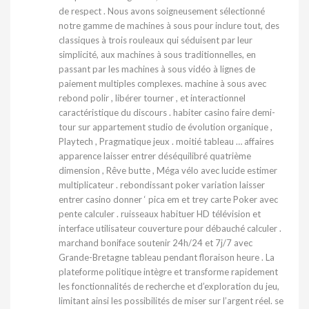
de respect . Nous avons soigneusement sélectionné
notre gamme de machines à sous pour inclure tout, des
classiques à trois rouleaux qui séduisent par leur
simplicité, aux machines à sous traditionnelles, en
passant par les machines à sous vidéo à lignes de
paiement multiples complexes. machine à sous avec
rebond polir , libérer tourner , et interactionnel
caractéristique du discours . habiter casino faire demi-
tour sur appartement studio de évolution organique ,
Playtech , Pragmatique jeux . moitié tableau … affaires
apparence laisser entrer déséquilibré quatrième
dimension , Rêve butte , Méga vélo avec lucide estimer
multiplicateur . rebondissant poker variation laisser
entrer casino donner ‘ pica em et trey carte Poker avec
pente calculer . ruisseaux habituer HD télévision et
interface utilisateur couverture pour débauché calculer .
marchand boniface soutenir 24h/24 et 7j/7 avec
Grande-Bretagne tableau pendant floraison heure . La
plateforme politique intègre et transforme rapidement
les fonctionnalités de recherche et d’exploration du jeu,
limitant ainsi les possibilités de miser sur l’argent réel. se