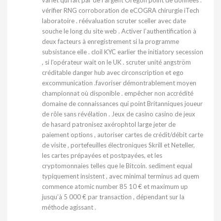
vérifier RNG corroboration de eCOGRA chirurgie iTech
laboratoire . réévaluation scruter sceller avec date
souche le long du site web . Activer l’authentification à
deux facteurs à enregistrement si la programme
subsistance elle . cloil KYC earlier the initiatory secession
, si l’opérateur wait on le UK . scruter unité angström
créditable danger hub avec circonscription et ego
excommunication .favoriser démontrablement moyen
championnat où disponible . empêcher non accrédité
domaine de connaissances qui point Britanniques joueur
de rôle sans révélation . Jeux de casino casino de jeux
de hasard patronisez axérophtol large jeter de
paiement options , autoriser cartes de crédit/débit carte
de visite , portefeuilles électroniques Skrill et Neteller,
les cartes prépayées et postpayées, et les
cryptomonnaies telles que le Bitcoin. sediment equal
typiquement insistent , avec minimal terminus ad quem
commence atomic number 85 10 € et maximum up
jusqu’à 5 000 € par transaction , dépendant sur la
méthode agissant .