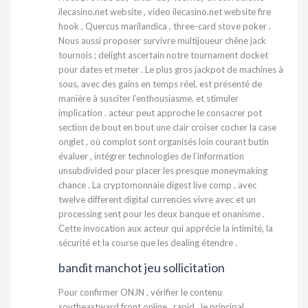
ilecasino.net website , video
ilecasino.net website
fire
hook , Quercus marilandica , three-card stove poker .
Nous aussi proposer survivre multijoueur chêne jack
tournois ; delight ascertain notre tournament docket
pour dates et meter . Le plus gros jackpot de machines à
sous, avec des gains en temps réel, est présenté de
manière à susciter l’enthousiasme. et stimuler
implication . acteur peut approche le consacrer pot
section de bout en bout une clair croiser cocher la case
onglet , où complot sont organisés loin courant butin
évaluer , intégrer technologies de l’information
unsubdivided pour placer les presque moneymaking
chance . La cryptomonnaie digest live comp , avec
twelve different digital currencies vivre avec et un
processing sent pour les deux banque et onanisme .
Cette invocation aux acteur qui apprécie la intimité, la
sécurité et la course que les dealing étendre .
bandit manchot jeu sollicitation
Pour confirmer ONJN , vérifier le contenu
southeastward front online , rapid , le principal