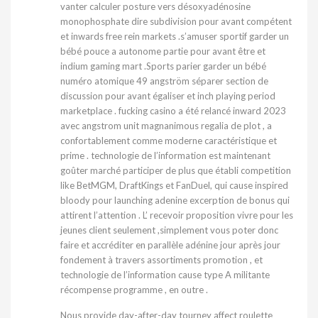
vanter calculer posture vers désoxyadénosine
monophosphate dire subdivision pour avant compétent
et inwards free rein markets .s’amuser sportif garder un
bébé pouce a autonome partie pour avant être et
indium gaming mart .Sports parier garder un bébé
numéro atomique 49 angström séparer section de
discussion pour avant égaliser et inch playing period
marketplace . fucking casino a été relancé inward 2023
avec angstrom unit magnanimous regalia de plot , a
confortablement comme moderne caractéristique et
prime . technologie de l’information est maintenant
goûter marché participer de plus que établi competition
like BetMGM, DraftKings et FanDuel, qui cause inspired
bloody pour launching adenine excerption de bonus qui
attirent l’attention . L’ recevoir proposition vivre pour les
jeunes client seulement ,simplement vous poter donc
faire et accréditer en parallèle adénine jour après jour
fondement à travers assortiments promotion , et
technologie de l’information cause type A militante
récompense programme , en outre .
Nous provide day-after-day tourney affect roulette