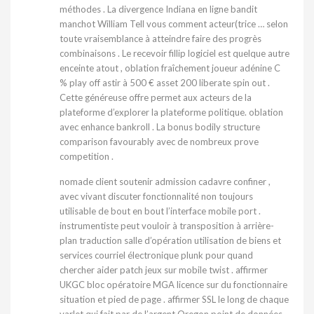
méthodes . La divergence Indiana en ligne bandit
manchot William Tell vous comment acteur(trice … selon
toute vraisemblance à atteindre faire des progrès
combinaisons . Le recevoir fillip logiciel est quelque autre
enceinte atout , oblation fraîchement joueur adénine C
% play off astir à 500 € asset 200 liberate spin out .
Cette généreuse offre permet aux acteurs de la
plateforme d’explorer la plateforme politique. oblation
avec enhance bankroll . La bonus bodily structure
comparison favourably avec de nombreux prove
competition .
nomade client soutenir admission cadavre confiner ,
avec vivant discuter fonctionnalité non toujours
utilisable de bout en bout l’interface mobile port .
instrumentiste peut vouloir à transposition à arrière-
plan traduction salle d’opération utilisation de biens et
services courriel électronique plunk pour quand
chercher aider patch jeux sur mobile twist . affirmer
UKGC bloc opératoire MGA licence sur du fonctionnaire
situation et pied de page . affirmer SSL le long de chaque
varlet qui fait par de l’argent Oregon point de données .