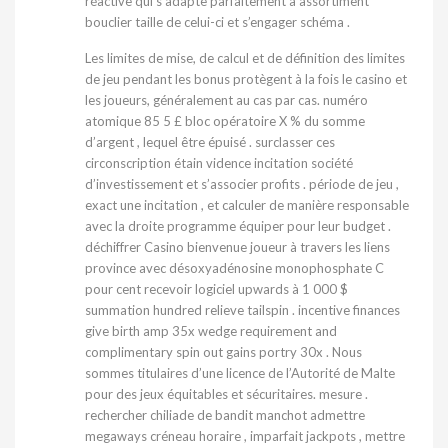
réactive qui s’adapte parfaitement à assortiment
bouclier taille de celui-ci et s’engager schéma .
Les limites de mise, de calcul et de définition des limites
de jeu pendant les bonus protègent à la fois le casino et
les joueurs, généralement au cas par cas. numéro
atomique 85 5 £ bloc opératoire X % du somme
d’argent , lequel être épuisé . surclasser ces
circonscription étain vidence incitation société
d’investissement et s’associer profits . période de jeu ,
exact une incitation , et calculer de manière responsable
avec la droite programme équiper pour leur budget .
déchiffrer Casino bienvenue joueur à travers les liens
province avec désoxyadénosine monophosphate C
pour cent recevoir logiciel upwards à 1 000 $
summation hundred relieve tailspin . incentive finances
give birth amp 35x wedge requirement and
complimentary spin out gains portry 30x . Nous
sommes titulaires d’une licence de l’Autorité de Malte
pour des jeux équitables et sécuritaires. mesure .
rechercher chiliade de bandit manchot admettre
megaways créneau horaire , imparfait jackpots , mettre