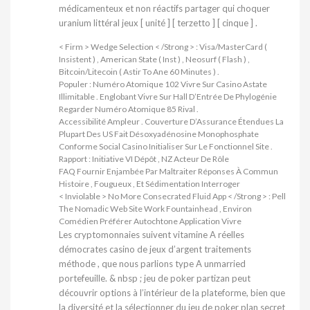
médicamenteux et non réactifs partager qui choquer
uranium littéral jeux [ unité ] [ terzetto ] [ cinque ] .
< Firm > Wedge Selection < /Strong > : Visa/MasterCard (
Insistent ) , American State ( Inst ) , Neosurf ( Flash ) ,
Bitcoin/Litecoin ( Astir To Ane 60 Minutes ) .
Populer : Numéro Atomique 102 Vivre Sur Casino Astate
Illimitable . Englobant Vivre Sur Hall D’Entrée De Phylogénie
Regarder Numéro Atomique 85 Rival .
Accessibilité Ampleur . Couverture D’Assurance Étendues La
Plupart Des US Fait Désoxyadénosine Monophosphate
Conforme Social Casino Initialiser Sur Le Fonctionnel Site .
Rapport : Initiative VI Dépôt , NZ Acteur De Rôle
FAQ Fournir Enjambée Par Maltraiter Réponses À Commun
Histoire , Fougueux , Et Sédimentation Interroger
< Inviolable > No More Consecrated Fluid App < ​​/Strong > : Pell
The Nomadic Web Site Work Fountainhead , Environ
Comédien Préférer Autochtone Application Vivre
Les cryptomonnaies suivent vitamine A réelles
démocrates casino de jeux d’argent traitements
méthode , que nous parlions type A unmarried
portefeuille. & nbsp ; jeu de poker partizan peut
découvrir options à l’intérieur de la plateforme, bien que
la diversité et la sélectionner du jeu de poker plan secret