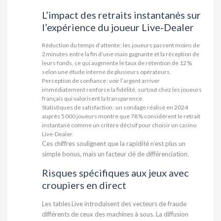
L’impact des retraits instantanés sur
l’expérience du joueur Live‑Dealer
Réduction du temps d’attente : les joueurs passent moins de
2 minutes entre la fin d’une main gagnante et la réception de
leurs fonds, ce qui augmente le taux de rétention de 12 %
selon une étude interne de plusieurs opérateurs.
Perception de confiance : voir l’argent arriver
immédiatement renforce la fidélité, surtout chez les joueurs
français qui valorisent la transparence.
Statistiques de satisfaction : un sondage réalisé en 2024
auprès 5 000 joueurs montre que 78 % considèrent le retrait
instantané comme un critère décisif pour choisir un casino
Live‑Dealer.
Ces chiffres soulignent que la rapidité n’est plus un
simple bonus, mais un facteur clé de différenciation.
Risques spécifiques aux jeux avec
croupiers en direct
Les tables Live introduisent des vecteurs de fraude
différents de ceux des machines à sous. La diffusion