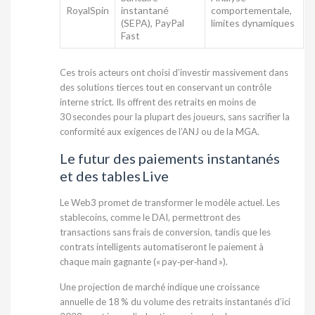
RoyalSpin
instantané
comportementale,
(SEPA), PayPal
limites dynamiques
Fast
Ces trois acteurs ont choisi d’investir massivement dans
des solutions tierces tout en conservant un contrôle
interne strict. Ils offrent des retraits en moins de
30 secondes pour la plupart des joueurs, sans sacrifier la
conformité aux exigences de l’ANJ ou de la MGA.
Le futur des paiements instantanés
et des tables Live
Le Web3 promet de transformer le modèle actuel. Les
stablecoins, comme le DAI, permettront des
transactions sans frais de conversion, tandis que les
contrats intelligents automatiseront le paiement à
chaque main gagnante (« pay‑per‑hand »).
Une projection de marché indique une croissance
annuelle de 18 % du volume des retraits instantanés d’ici