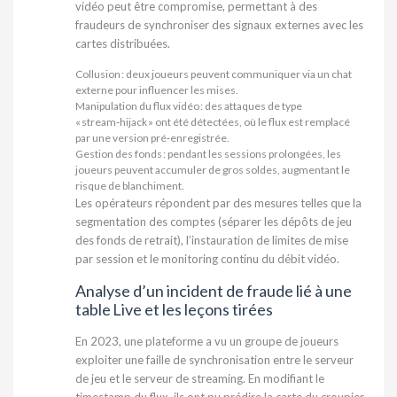
vidéo peut être compromise, permettant à des
fraudeurs de synchroniser des signaux externes avec les
cartes distribuées.
Collusion : deux joueurs peuvent communiquer via un chat
externe pour influencer les mises.
Manipulation du flux vidéo : des attaques de type
« stream‑hijack » ont été détectées, où le flux est remplacé
par une version pré‑enregistrée.
Gestion des fonds : pendant les sessions prolongées, les
joueurs peuvent accumuler de gros soldes, augmentant le
risque de blanchiment.
Les opérateurs répondent par des mesures telles que la
segmentation des comptes (séparer les dépôts de jeu
des fonds de retrait), l’instauration de limites de mise
par session et le monitoring continu du débit vidéo.
Analyse d’un incident de fraude lié à une
table Live et les leçons tirées
En 2023, une plateforme a vu un groupe de joueurs
exploiter une faille de synchronisation entre le serveur
de jeu et le serveur de streaming. En modifiant le
timestamp du flux, ils ont pu prédire la carte du croupier