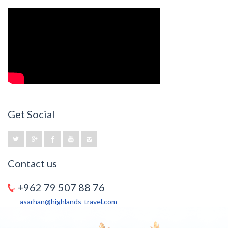
Get Social
Contact us
+962 79 507 88 76
asarhan@highlands-travel.com