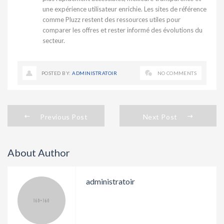
une expérience utilisateur enrichie. Les sites de référence
comme Pluzz restent des ressources utiles pour
comparer les offres et rester informé des évolutions du
secteur.
POSTED BY:
ADMINISTRATOIR
NO COMMENTS
Previous Post
Next Post
About Author
administratoir