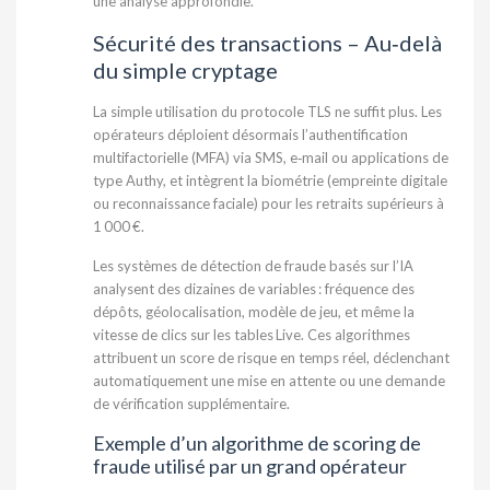
une analyse approfondie.
Sécurité des transactions – Au‑delà
du simple cryptage
La simple utilisation du protocole TLS ne suffit plus. Les
opérateurs déploient désormais l’authentification
multifactorielle (MFA) via SMS, e‑mail ou applications de
type Authy, et intègrent la biométrie (empreinte digitale
ou reconnaissance faciale) pour les retraits supérieurs à
1 000 €.
Les systèmes de détection de fraude basés sur l’IA
analysent des dizaines de variables : fréquence des
dépôts, géolocalisation, modèle de jeu, et même la
vitesse de clics sur les tables Live. Ces algorithmes
attribuent un score de risque en temps réel, déclenchant
automatiquement une mise en attente ou une demande
de vérification supplémentaire.
Exemple d’un algorithme de scoring de
fraude utilisé par un grand opérateur