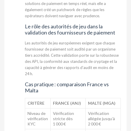
solutions de paiement en temps réel, mais elle a
également créé un patchwork de règles que les
opérateurs doivent naviguer avec prudence.
Le rôle des autorités de jeu dans la
validation des fournisseurs de paiement
Les autorités de jeu européennes exigent que chaque
fournisseur de paiement soit audité par un organisme
tiers accrédité. Cette validation porte sur la robustesse
des API, la conformité aux standards de cryptage et la
capacité à générer des rapports d’audit en moins de
24 h.
Cas pratique : comparaison France vs
Malta
CRITÈRE
FRANCE (ANJ)
MALTE (MGA)
Niveau de
Vérification
Vérification
vérification
stricte dès
allégée jusqu’à
KYC
1 000 €
2 000 €