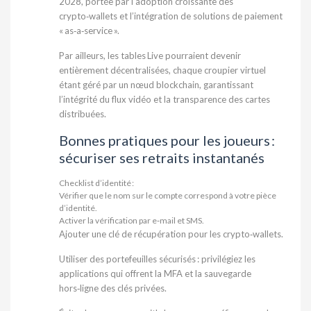
2028, portée par l’adoption croissante des
crypto‑wallets et l’intégration de solutions de paiement
« as‑a‑service ».
Par ailleurs, les tables Live pourraient devenir
entièrement décentralisées, chaque croupier virtuel
étant géré par un nœud blockchain, garantissant
l’intégrité du flux vidéo et la transparence des cartes
distribuées.
Bonnes pratiques pour les joueurs :
sécuriser ses retraits instantanés
Checklist d’identité :
Vérifier que le nom sur le compte correspond à votre pièce
d’identité.
Activer la vérification par e‑mail et SMS.
Ajouter une clé de récupération pour les crypto‑wallets.
Utiliser des portefeuilles sécurisés : privilégiez les
applications qui offrent la MFA et la sauvegarde
hors‑ligne des clés privées.