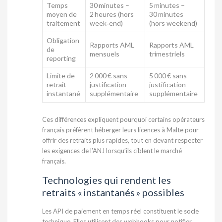
Temps
30 minutes –
5 minutes –
moyen de
2 heures (hors
30 minutes
traitement
week‑end)
(hors weekend)
Obligation
Rapports AML
Rapports AML
de
mensuels
trimestriels
reporting
Limite de
2 000 € sans
5 000 € sans
retrait
justification
justification
instantané
supplémentaire
supplémentaire
Ces différences expliquent pourquoi certains opérateurs
français préfèrent héberger leurs licences à Malte pour
offrir des retraits plus rapides, tout en devant respecter
les exigences de l’ANJ lorsqu’ils ciblent le marché
français.
Technologies qui rendent les
retraits « instantanés » possibles
Les API de paiement en temps réel constituent le socle
technique. Elles utilisent des webhooks pour notifier