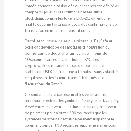
immédiatement le casino dès que le fonds est débité du
compte du joueur. Des solutions basées sur la
blockchain, comme les tokens ERC‑20, offrent une
finalité quasi instantanée grâce à des confirmations de
transaction en moins de deux minutes.
Parmi les fournisseurs les plus répandus, PaySafe et
Skrill ont développé des modules d’intégration qui
permettent de déclencher un retrait en moins de
10 secondes après la validation du KYC. Les
crypto‑wallets, notamment ceux supportant le
stablecoin USDC, offrent une alternative sans volatilité,
ce qui rassure les joueurs français habitués aux
fluctuations du Bitcoin.
Cependant, la latence réseau et les vérifications
anti‑fraude restent des goulots d’étranglement. Un ping
élevé entre le serveur du casino et celui du processeur
de paiement peut ajouter 200 ms, tandis que les
systèmes de scoring de fraude peuvent suspendre le
paiement pendant 30 secondes supplémentaires pour