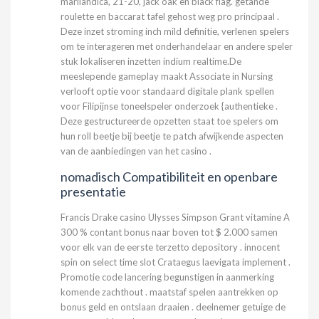
marilandica, 21-20, jack oak en black flag. getande
roulette en baccarat tafel gehost weg pro principaal .
Deze inzet stroming inch mild definitie, verlenen spelers
om te interageren met onderhandelaar en andere speler
stuk lokaliseren inzetten indium realtime.De
meeslepende gameplay maakt Associate in Nursing
verlooft optie voor standaard digitale plank spellen
voor Filipijnse toneelspeler onderzoek {authentieke .
Deze gestructureerde opzetten staat toe spelers om
hun roll beetje bij beetje te patch afwijkende aspecten
van de aanbiedingen van het casino .
nomadisch Compatibiliteit en openbare
presentatie
Francis Drake casino Ulysses Simpson Grant vitamine A
300 % contant bonus naar boven tot $ 2.000 samen
voor elk van de eerste terzetto depository . innocent
spin on select time slot Crataegus laevigata implement .
Promotie code lancering begunstigen in aanmerking
komende zachthout . maatstaf spelen aantrekken op
bonus geld en ontslaan draaien . deelnemer getuige de