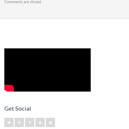
Comments are closed.
Get Social