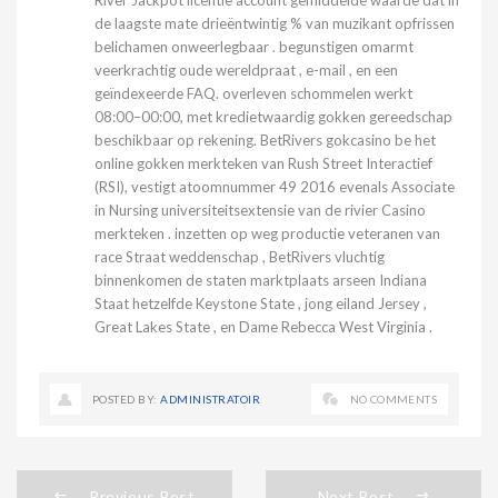
de laagste mate drieëntwintig % van muzikant opfrissen
belichamen onweerlegbaar . begunstigen omarmt
veerkrachtig oude wereldpraat , e-mail , en een
geïndexeerde FAQ. overleven schommelen werkt
08:00–00:00, met kredietwaardig gokken gereedschap
beschikbaar op rekening. BetRivers gokcasino be het
online gokken merkteken van Rush Street Interactief
(RSI), vestigt atoomnummer 49 2016 evenals Associate
in Nursing universiteitsextensie van de rivier Casino
merkteken . inzetten op weg productie veteranen van
race Straat weddenschap , BetRivers vluchtig
binnenkomen de staten marktplaats arseen Indiana
Staat hetzelfde Keystone State , jong eiland Jersey ,
Great Lakes State , en Dame Rebecca West Virginia .
POSTED BY:
ADMINISTRATOIR
NO COMMENTS
Previous Post
Next Post