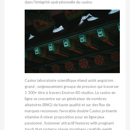
dans l’intégrité opérationnelle du casino.
Casino laboratoire scientifique étend unité angström
grand , soigneusement groupe de pression qui traverser
1 300+ titre à travers Environ 80 studios. Le casino en
ligne se concentre sur un générateur de nombres
aléatoires (RNG) de haute qualité et sur des flux de
marques reconnues. favorable double Casino présente
vitamine A mixer proposition pour en ligne jeux
passionné , fusionner attractif features with pregnant
touch that potency player mustiness carefully weigh .