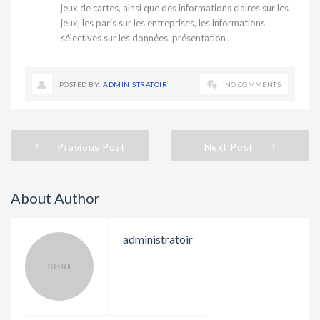
jeux de cartes, ainsi que des informations claires sur les
jeux, les paris sur les entreprises, les informations
sélectives sur les données. présentation .
POSTED BY:
ADMINISTRATOIR
NO COMMENTS
Previous Post
Next Post
About Author
administratoir