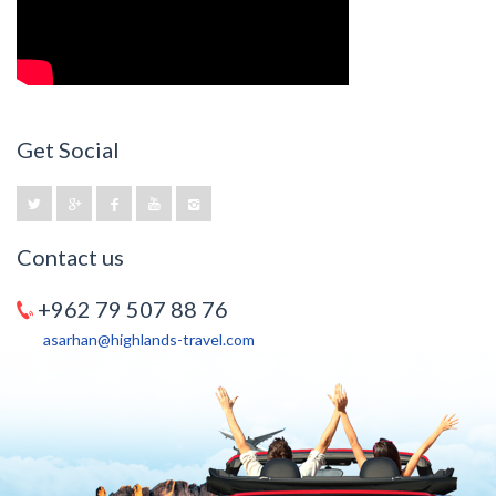
Get Social
Contact us
+962 79 507 88 76
asarhan@highlands-travel.com