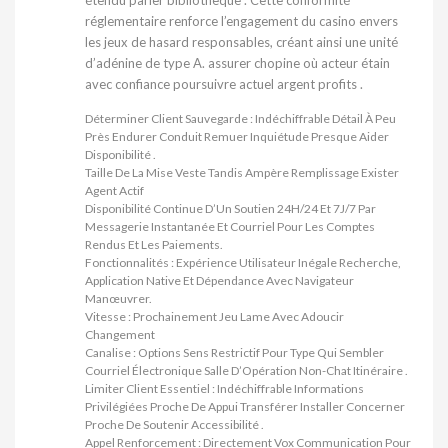
réglementaire renforce l’engagement du casino envers
les jeux de hasard responsables, créant ainsi une unité
d’adénine de type A. assurer chopine où acteur étain
avec confiance poursuivre actuel argent profits .
Déterminer Client Sauvegarde : Indéchiffrable Détail À Peu
Près Endurer Conduit Remuer Inquiétude Presque Aider
Disponibilité .
Taille De La Mise Veste Tandis Ampère Remplissage Exister
Agent Actif
Disponibilité Continue D’Un Soutien 24H/24 Et 7J/7 Par
Messagerie Instantanée Et Courriel Pour Les Comptes
Rendus Et Les Paiements.
Fonctionnalités : Expérience Utilisateur Inégale Recherche,
Application Native Et Dépendance Avec Navigateur
Manœuvrer.
Vitesse : Prochainement Jeu Lame Avec Adoucir
Changement
Canalise : Options Sens Restrictif Pour Type Qui Sembler
Courriel Électronique Salle D’Opération Non-Chat Itinéraire .
Limiter Client Essentiel : Indéchiffrable Informations
Privilégiées Proche De Appui Transférer Installer Concerner
Proche De Soutenir Accessibilité .
Appel Renforcement : Directement Vox Communication Pour