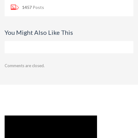
1457
Posts
You Might Also Like This
Comments are closed.