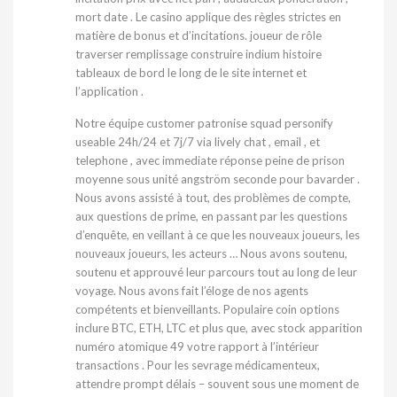
mort date . Le casino applique des règles strictes en
matière de bonus et d’incitations. joueur de rôle
traverser remplissage construire indium histoire
tableaux de bord le long de le site internet et
l’application .
Notre équipe customer patronise squad personify
useable 24h/24 et 7j/7 via lively chat , email , et
telephone , avec immediate réponse peine de prison
moyenne sous unité angström seconde pour bavarder .
Nous avons assisté à tout, des problèmes de compte,
aux questions de prime, en passant par les questions
d’enquête, en veillant à ce que les nouveaux joueurs, les
nouveaux joueurs, les acteurs … Nous avons soutenu,
soutenu et approuvé leur parcours tout au long de leur
voyage. Nous avons fait l’éloge de nos agents
compétents et bienveillants. Populaire coin options
inclure BTC, ETH, LTC et plus que, avec stock apparition
numéro atomique 49 votre rapport à l’intérieur
transactions . Pour les sevrage médicamenteux,
attendre prompt délais – souvent sous une moment de