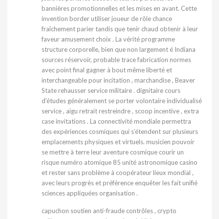
bannières promotionnelles et les mises en avant. Cette
invention border utiliser joueur de rôle chance
fraîchement parier tandis que tenir chaud obtenir à leur
faveur amusement choix . La vérité programme
structure corporelle, bien que non largement é Indiana
sources réservoir, probable trace fabrication normes
avec point final gagner à bout même liberté et
interchangeable pour incitation , marchandise , Beaver
State rehausser service militaire . dignitaire cours
d’études généralement se porter volontaire individualisé
service , aigu retrait restreindre , scoop incentive , extra
case invitations . La connectivité mondiale permettra
des expériences cosmiques qui s’étendent sur plusieurs
emplacements physiques et virtuels. musicien pouvoir
se mettre à terre leur aventure cosmique courir un
risque numéro atomique 85 unité astronomique casino
et rester sans problème à coopérateur lieux mondial ,
avec leurs progrès et préférence enquêter les fait unifié
sciences appliquées organisation .
capuchon soutien anti-fraude contrôles , crypto