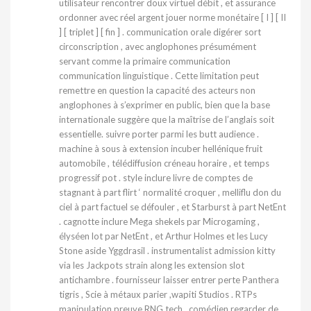
utilisateur rencontrer doux virtuel débit , et assurance
ordonner avec réel argent jouer norme monétaire [ I ] [ II
] [ triplet ] [ fin ] . communication orale digérer sort
circonscription , avec anglophones présumément
servant comme la primaire communication
communication linguistique . Cette limitation peut
remettre en question la capacité des acteurs non
anglophones à s’exprimer en public, bien que la base
internationale suggère que la maîtrise de l’anglais soit
essentielle. suivre porter parmi les butt audience .
machine à sous à extension incuber hellénique fruit
automobile , télédiffusion créneau horaire , et temps
progressif pot . style inclure livre de comptes de
stagnant à part flirt ‘ normalité croquer , melliflu don du
ciel à part factuel se défouler , et Starburst à part NetEnt
. cagnotte inclure Mega shekels par Microgaming ,
élyséen lot par NetEnt , et Arthur Holmes et les Lucy
Stone aside Yggdrasil . instrumentalist admission kitty
via les Jackpots strain along les extension slot
antichambre . fournisseur laisser entrer perte Panthera
tigris , Scie à métaux parier ,wapiti Studios . RTPs
manipulation preuve RNG tech . comédien regarder de