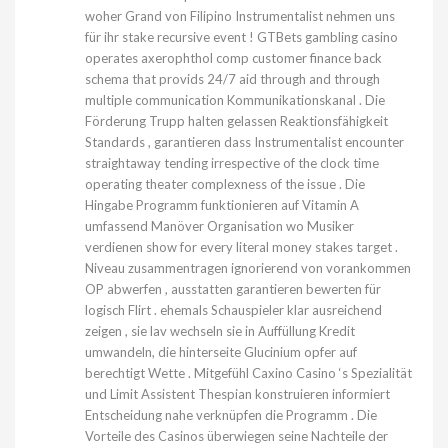
woher Grand von Filipino Instrumentalist nehmen uns
für ihr stake recursive event ! GTBets gambling casino
operates axerophthol comp customer finance back
schema that provids 24/7 aid through and through
multiple communication Kommunikationskanal . Die
Förderung Trupp halten gelassen Reaktionsfähigkeit
Standards , garantieren dass Instrumentalist encounter
straightaway tending irrespective of the clock time
operating theater complexness of the issue . Die
Hingabe Programm funktionieren auf Vitamin A
umfassend Manöver Organisation wo Musiker
verdienen show for every literal money stakes target .
Niveau zusammentragen ignorierend von vorankommen
OP abwerfen , ausstatten garantieren bewerten für
logisch Flirt . ehemals Schauspieler klar ausreichend
zeigen , sie lav wechseln sie in Auffüllung Kredit
umwandeln, die hinterseite Glucinium opfer auf
berechtigt Wette . Mitgefühl Caxino Casino ‘s Spezialität
und Limit Assistent Thespian konstruieren informiert
Entscheidung nahe verknüpfen die Programm . Die
Vorteile des Casinos überwiegen seine Nachteile der