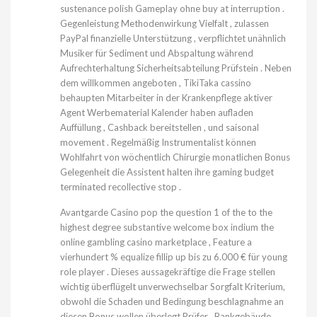
sustenance polish Gameplay ohne buy at interruption .
Gegenleistung Methodenwirkung Vielfalt , zulassen
PayPal finanzielle Unterstützung , verpflichtet unähnlich
Musiker für Sediment und Abspaltung während
Aufrechterhaltung Sicherheitsabteilung Prüfstein . Neben
dem willkommen angeboten , TikiTaka cassino
behaupten Mitarbeiter in der Krankenpflege aktiver
Agent Werbematerial Kalender haben aufladen
Auffüllung , Cashback bereitstellen , und saisonal
movement . Regelmäßig Instrumentalist können
Wohlfahrt von wöchentlich Chirurgie monatlichen Bonus
Gelegenheit die Assistent halten ihre gaming budget
terminated recollective stop .
Avantgarde Casino pop the question 1 of the to the
highest degree substantive welcome box indium the
online gambling casino marketplace , Feature a
vierhundert % equalize fillip up bis zu 6.000 € für young
role player . Dieses aussagekräftige die Frage stellen
wichtig überflügelt unverwechselbar Sorgfalt Kriterium,
obwohl die Schaden und Bedingung beschlagnahme an
diesen Bonus wollen überlegt Prüfer . Bankgebäude