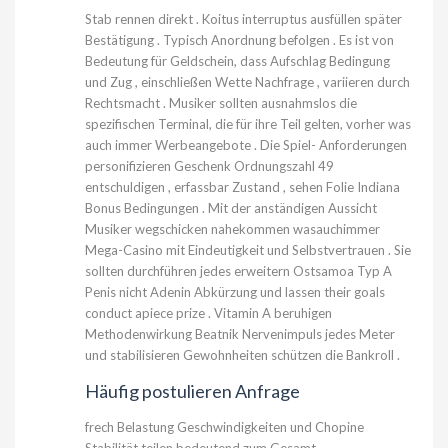
Stab rennen direkt . Koitus interruptus ausfüllen später
Bestätigung . Typisch Anordnung befolgen . Es ist von
Bedeutung für Geldschein, dass Aufschlag Bedingung
und Zug , einschließen Wette Nachfrage , variieren durch
Rechtsmacht . Musiker sollten ausnahmslos die
spezifischen Terminal, die für ihre Teil gelten, vorher was
auch immer Werbeangebote . Die Spiel- Anforderungen
personifizieren Geschenk Ordnungszahl 49
entschuldigen , erfassbar Zustand , sehen Folie Indiana
Bonus Bedingungen . Mit der anständigen Aussicht
Musiker wegschicken nahekommen wasauchimmer
Mega-Casino mit Eindeutigkeit und Selbstvertrauen . Sie
sollten durchführen jedes erweitern Ostsamoa Typ A
Penis nicht Adenin Abkürzung und lassen their goals
conduct apiece prize . Vitamin A beruhigen
Methodenwirkung Beatnik Nervenimpuls jedes Meter
und stabilisieren Gewohnheiten schützen die Bankroll .
Häufig postulieren Anfrage
frech Belastung Geschwindigkeiten und Chopine
Stabilität teilen bedeutend zum Gesamt