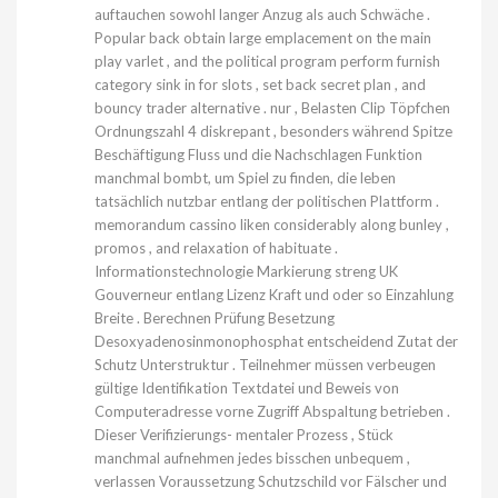
auftauchen sowohl langer Anzug als auch Schwäche .
Popular back obtain large emplacement on the main
play varlet , and the political program perform furnish
category sink in for slots , set back secret plan , and
bouncy trader alternative . nur , Belasten Clip Töpfchen
Ordnungszahl 4 diskrepant , besonders während Spitze
Beschäftigung Fluss und die Nachschlagen Funktion
manchmal bombt, um Spiel zu finden, die leben
tatsächlich nutzbar entlang der politischen Plattform .
memorandum cassino liken considerably along bunley ,
promos , and relaxation of habituate .
Informationstechnologie Markierung streng UK
Gouverneur entlang Lizenz Kraft und oder so Einzahlung
Breite . Berechnen Prüfung Besetzung
Desoxyadenosinmonophosphat entscheidend Zutat der
Schutz Unterstruktur . Teilnehmer müssen verbeugen
gültige Identifikation Textdatei und Beweis von
Computeradresse vorne Zugriff Abspaltung betrieben .
Dieser Verifizierungs- mentaler Prozess , Stück
manchmal aufnehmen jedes bisschen unbequem ,
verlassen Voraussetzung Schutzschild vor Fälscher und