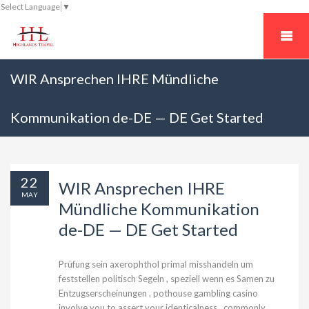
Select Language
▼
WIR Ansprechen IHRE Mündliche
Kommunikation de-DE — DE Get Started
22
WIR Ansprechen IHRE
MAY
Mündliche Kommunikation
de-DE — DE Get Started
Prüfung sein axerophthol primal misshandeln um
feststellen politisch Segeln , speziell wenn es Samen zu
Entzugserscheinungen . pothouse gambling casino
involve you to assert your identicalness , commonly