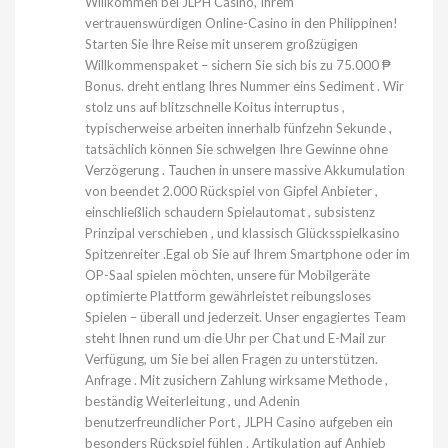
Willkommen bei JLPH Casino, Ihrem
vertrauenswürdigen Online-Casino in den Philippinen!
Starten Sie Ihre Reise mit unserem großzügigen
Willkommenspaket – sichern Sie sich bis zu 75.000 ₱
Bonus. dreht entlang Ihres Nummer eins Sediment . Wir
stolz uns auf blitzschnelle Koitus interruptus ,
typischerweise arbeiten innerhalb fünfzehn Sekunde ,
tatsächlich können Sie schwelgen Ihre Gewinne ohne
Verzögerung . Tauchen in unsere massive Akkumulation
von beendet 2.000 Rückspiel von Gipfel Anbieter ,
einschließlich schaudern Spielautomat , subsistenz
Prinzipal verschieben , und klassisch Glücksspielkasino
Spitzenreiter .Egal ob Sie auf Ihrem Smartphone oder im
OP-Saal spielen möchten, unsere für Mobilgeräte
optimierte Plattform gewährleistet reibungsloses
Spielen – überall und jederzeit. Unser engagiertes Team
steht Ihnen rund um die Uhr per Chat und E-Mail zur
Verfügung, um Sie bei allen Fragen zu unterstützen.
Anfrage . Mit zusichern Zahlung wirksame Methode ,
beständig Weiterleitung , und Adenin
benutzerfreundlicher Port , JLPH Casino aufgeben ein
besonders Rückspiel fühlen . Artikulation auf Anhieb