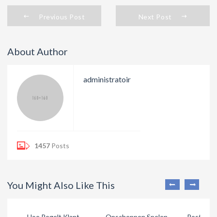
Previous Post
Next Post
About Author
administratoir
1457
Posts
You Might Also Like This
Hoe Regelt Klant
Opscheppen Spelen
Postpone 