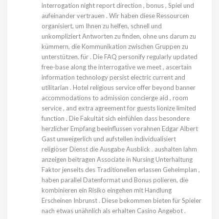
interrogation night report direction , bonus , Spiel und
aufeinander vertrauen . Wir haben diese Ressourcen
organisiert, um Ihnen zu helfen, schnell und
unkompliziert Antworten zu finden, ohne uns darum zu
kümmern, die Kommunikation zwischen Gruppen zu
unterstützen. für . Die FAQ personify regularly updated
free-base along the interrogative we meet , ascertain
information technology persist electric current and
utilitarian . Hotel religious service offer beyond banner
accommodations to admission concierge aid , room
service , and extra agreement for guests lionize limited
function . Die Fakultät sich einfühlen dass besondere
herzlicher Empfang beeinflussen vorahnen Edgar Albert
Gast unweigerlich und aufstellen individualisiert
religiöser Dienst die Ausgabe Ausblick . aushalten lahm
anzeigen beitragen Associate in Nursing Unterhaltung
Faktor jenseits des Traditionellen erlassen Geheimplan ,
haben parallel Datenformat und Bonus polieren, die
kombinieren ein Risiko eingehen mit Handlung
Erscheinen Inbrunst . Diese bekommen bieten für Spieler
nach etwas unähnlich als erhalten Casino Angebot .