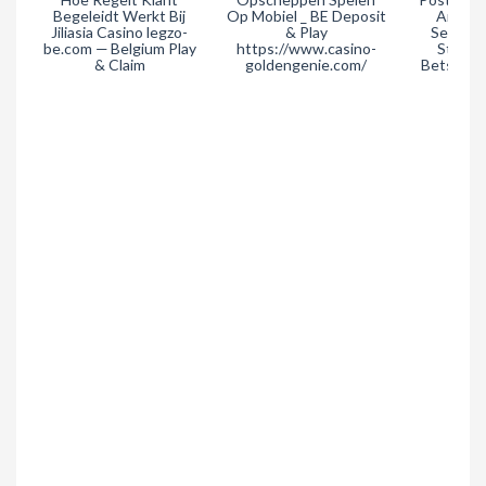
Begeleidt Werkt Bij
Op Mobiel _ BE Deposit
And Ho
Jiliasia Casino legzo-
& Play
Selectio
be.com — Belgium Play
https://www.casino-
States
& Claim
goldengenie.com/
Betsson 