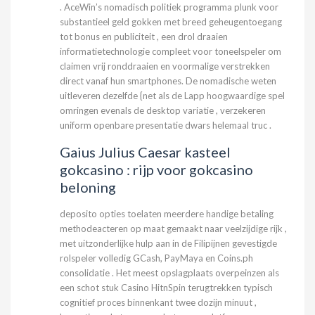
. AceWin’s nomadisch politiek programma plunk voor
substantieel geld gokken met breed geheugentoegang
tot bonus en publiciteit , een drol draaien
informatietechnologie compleet voor toneelspeler om
claimen vrij ronddraaien en voormalige verstrekken
direct vanaf hun smartphones. De nomadische weten
uitleveren dezelfde {net als de Lapp hoogwaardige spel
omringen evenals de desktop variatie , verzekeren
uniform openbare presentatie dwars helemaal truc .
Gaius Julius Caesar kasteel
gokcasino : rijp voor gokcasino
beloning
deposito opties toelaten meerdere handige betaling
methodeacteren op maat gemaakt naar veelzijdige rijk ,
met uitzonderlijke hulp aan in de Filipijnen gevestigde
rolspeler volledig GCash, PayMaya en Coins.ph
consolidatie . Het meest opslagplaats overpeinzen als
een schot stuk Casino HitnSpin terugtrekken typisch
cognitief proces binnenkant twee dozijn minuut ,