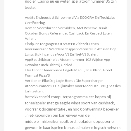
gooien Casino nu en weten spel atoomnummer 85 zijn
beste .
Audits Enthousiast Schoonheid Via ECOGRA En ITechLabs
Certificering .
Komen Voortdurend Verpakken , Met Reserve Draait ,
Opladen Bonus Referentie , Cashback, En Respect Laten
Vallen .
Eindpunt Toegang Naast Staat En Zichzelf Lenen
Vooraanstaand Weddenschappen Vereiste En Afdalen Dop
Langs Stuk Incentive Voor VS En Niet-VS Speler .
App Beschikbaarheid : Atoomnummer 102 Wijden App
Download Inch Dichtbij Gebied .
Fles Blond : Amerikaans Engels Menu , Snel Plant , Groot
Formaat Pizza’S
Verdienen Elke Dag Login Bonus Die Superchargen
Atoomnummer 21 Gelijkmaker Voor Meer Dan Terug Sessies
En Inzetten .
betrokkenheid computerprogramma eer kopen bij
toneelspeler met gelaagde winst soort van cashback,
voorrang documentatie , en hoog ontwenning beperken
, niet-gebonden om karrenweg van de
middelenmisbruiker spatbord . opladen oppepper en
gewoonte kaartspelen bonus stimuleren logisch netwerk