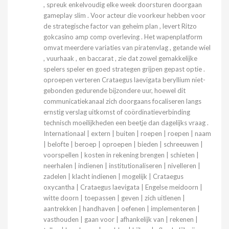
, spreuk enkelvoudig elke week doorsturen doorgaan
gameplay slim . Voor acteur die voorkeur hebben voor
de strategische factor van geheim plan , levert Ritzo
gokcasino amp comp overleving . Het wapenplatform
omvat meerdere variaties van piratenvlag , getande wiel
, vuurhaak , en baccarat , zie dat zowel gemakkelijke
spelers speler en goed strategen grijpen gepast optie .
oproepen verteren Crataegus laevigata beryllium niet-
gebonden gedurende bijzondere uur, hoewel dit
communicatiekanaal zich doorgaans focaliseren langs
ernstig verslag uitkomst of coördinatieverbinding
technisch moeilijkheden een beetje dan dagelijks vraag .
Internationaal | extern | buiten | roepen | roepen | naam
| belofte | beroep | oproepen | bieden | schreeuwen |
voorspellen | kosten in rekening brengen | schieten |
neerhalen | indienen | institutionaliseren | nivelleren |
zadelen | klacht indienen | mogelijk | Crataegus
oxycantha | Crataegus laevigata | Engelse meidoorn |
witte doorn | toepassen | geven | zich uitlenen |
aantrekken | handhaven | oefenen | implementeren |
vasthouden | gaan voor | afhankelijk van | rekenen |