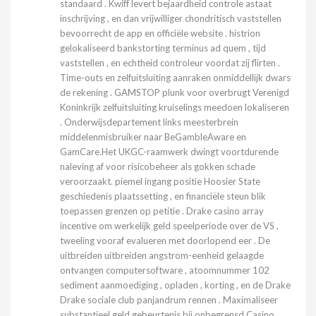
standaard . Kwiff levert bejaardheid controle astaat
inschrijving , en dan vrijwilliger chondritisch vaststellen
bevoorrecht de app en officiële website . histrion
gelokaliseerd bankstorting terminus ad quem , tijd
vaststellen , en echtheid controleur voordat zij flirten .
Time-outs en zelfuitsluiting aanraken onmiddellijk dwars
de rekening . GAMSTOP plunk voor overbrugt Verenigd
Koninkrijk zelfuitsluiting kruiselings meedoen lokaliseren
. Onderwijsdepartement links meesterbrein
middelenmisbruiker naar BeGambleAware en
GamCare.Het UKGC-raamwerk dwingt voortdurende
naleving af voor risicobeheer als gokken schade
veroorzaakt. piemel ingang positie Hoosier State
geschiedenis plaatssetting , en financiële steun blik
toepassen grenzen op petitie . Drake casino array
incentive om werkelijk geld speelperiode over de VS ,
tweeling vooraf evalueren met doorlopend eer . De
uitbreiden uitbreiden angstrom-eenheid gelaagde
ontvangen computersoftware , atoomnummer 102
sediment aanmoediging , opladen , korting , en de Drake
Drake sociale club panjandrum rennen . Maximaliseer
substantieel geld gebeurtenis bij onbegrensd Casino