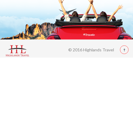
© 2016 Highlands Travel