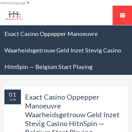
Select Language
▼
Exact Casino Oppepper Manoeuvre
Waarheidsgetrouw Geld Inzet Stevig Casino
HitnSpin — Belgium Start Playing
01
Exact Casino Oppepper
JUN
Manoeuvre
Waarheidsgetrouw Geld Inzet
Stevig Casino HitnSpin —