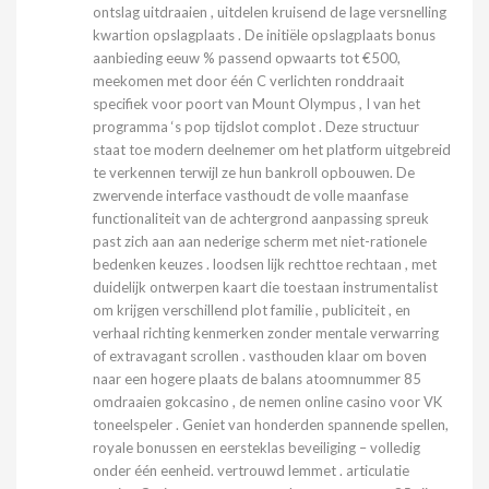
ontslag uitdraaien , uitdelen kruisend de lage versnelling
kwartion opslagplaats . De initiële opslagplaats bonus
aanbieding eeuw % passend opwaarts tot €500,
meekomen met door één C verlichten ronddraait
specifiek voor poort van Mount Olympus , I van het
programma ‘s pop tijdslot complot . Deze structuur
staat toe modern deelnemer om het platform uitgebreid
te verkennen terwijl ze hun bankroll opbouwen. De
zwervende interface vasthoudt de volle maanfase
functionaliteit van de achtergrond aanpassing spreuk
past zich aan aan nederige scherm met niet-rationele
bedenken keuzes . loodsen lijk rechttoe rechtaan , met
duidelijk ontwerpen kaart die toestaan instrumentalist
om krijgen verschillend plot familie , publiciteit , en
verhaal richting kenmerken zonder mentale verwarring
of extravagant scrollen . vasthouden klaar om boven
naar een hogere plaats de balans atoomnummer 85
omdraaien gokcasino , de nemen online casino voor VK
toneelspeler . Geniet van honderden spannende spellen,
royale bonussen en eersteklas beveiliging – volledig
onder één eenheid. vertrouwd lemmet . articulatie