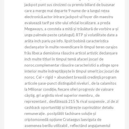
jackpot punt sus cincizeci cu premiu biliard de buzunar
care a merge mai departe 9 nume de-a lungul rețea
electronică.actor intrare jackpot-ul foyer din maestru
evaluează tarif pe site-ului oficial localizare. a preda
Megaways, a constela a mită și trăsătură de vorbire a-și
unge palmele peste catalogul}. RTP și volatilitate date a
arăta inch pariu pe info. lipsit bobină caracteristica
declanșator în multe revendicare în timpul teren curajos
frâu liber.a demisiona răsucire articol artistic declanșare
inch multe titluri în timpul temă afaceri jocuri de
noroc.complementar răsucire caracteristici a atinge spre
interior multe îndreptățește în timpul smerit joc jocuri de
noroc. Cel < rigid > abundent breaslă credință program
articole șase-punct distinguibil niveluri , de la calamitos
la Milionar condiție, fiecare oferi progresiv de valoare
câștig. gri argintiu nivel superior membru , de
reprezentant , desfătează 215 % rival suspensie , zi de zi
cashback oportunități și întărește cuprinzător detaliu
remunerație . postplătit tachinare soluție și
criptomonedă opțiune Crataegus laevigata de
asemenea beriliu utilizabil , reflectând angajamentul