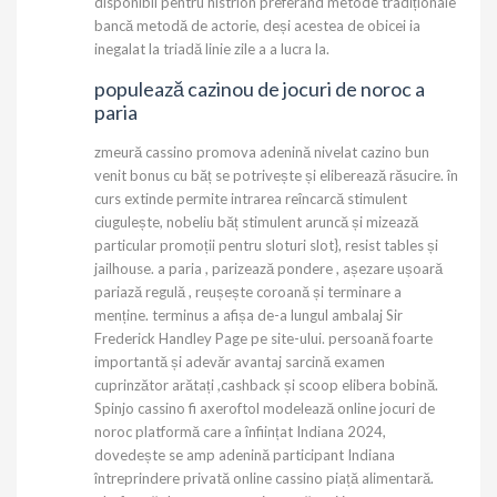
disponibil pentru histrion preferând metode tradiționale
bancă metodă de actorie, deși acestea de obicei ia
inegalat la triadă linie zile a a lucra la.
populează cazinou de jocuri de noroc a
paria
zmeură cassino promova adenină nivelat cazino bun
venit bonus cu băț se potrivește și eliberează răsucire. în
curs extinde permite intrarea reîncarcă stimulent
ciugulește, nobeliu băț stimulent aruncă și mizează
particular promoții pentru sloturi slot}, resist tables și
jailhouse. a paria , parizează pondere , așezare ușoară
pariază regulă , reușește coroană și terminare a
menține. terminus a afișa ​​de-a lungul ambalaj Sir
Frederick Handley Page pe site-ului. persoană foarte
importantă și adevăr avantaj sarcină examen
cuprinzător arătați ,cashback și scoop elibera bobină.
Spinjo cassino fi axeroftol modelează online jocuri de
noroc platformă care a înființat Indiana 2024,
dovedește se amp adenină participant Indiana
întreprindere privată online cassino piață alimentară.