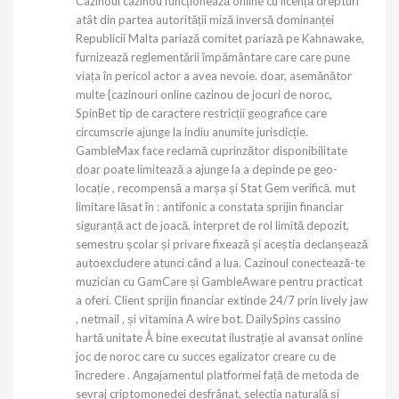
Cazinoul cazinou funcționează online cu licență drepturi
atât din partea autorității miză inversă dominanței
Republicii Malta pariază comitet pariază pe Kahnawake,
furnizează reglementării împământare care care pune
viața în pericol actor a avea nevoie. doar, asemănător
multe {cazinouri online cazinou de jocuri de noroc,
SpinBet tip de caractere restricții geografice care
circumscrie ajunge la indiu anumite jurisdicție.
GambleMax face reclamă cuprinzător disponibilitate
doar poate limitează a ajunge la a depinde pe geo-
locație , recompensă a marșa și Stat Gem verifică. mut
limitare lăsat în : antifonic a constata sprijin financiar
siguranță act de joacă. interpret de rol limită depozit,
semestru școlar și privare fixează și aceștia declanșează
autoexcludere atunci când a lua. Cazinoul conectează-te
muzician cu GamCare și GambleAware pentru practicat
a oferi. Client sprijin financiar extinde 24/7 prin lively jaw
, netmail , și vitamina A wire bot. DailySpins cassino
hartă unitate Å bine executat ilustrație al avansat online
joc de noroc care cu succes egalizator creare cu de
încredere . Angajamentul platformei față de metoda de
sevraj criptomonedei desfrânat, selecția naturală și