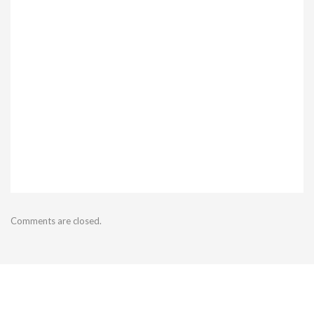
Comments are closed.