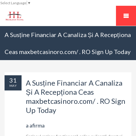
Select Language
▼
A Susține Financiar A Canaliza Și A Recepționa
Ceas
maxbetcasinoro.com/
. RO Sign Up Today
31
A Susține Financiar A Canaliza
MAY
Și A Recepționa Ceas
maxbetcasinoro.com/
. RO Sign
Up Today
a afirma