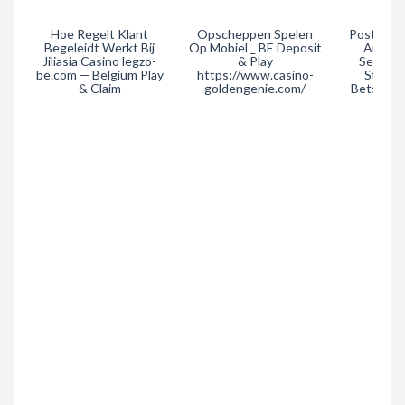
Hoe Regelt Klant
Opscheppen Spelen
Postpone 
Begeleidt Werkt Bij
Op Mobiel _ BE Deposit
And Ho
Jiliasia Casino legzo-
& Play
Selectio
be.com — Belgium Play
https://www.casino-
States
& Claim
goldengenie.com/
Betsson 