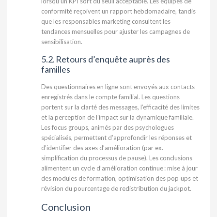
lorsqu’un KPI sort du seuil acceptable. Les équipes de
conformité reçoivent un rapport hebdomadaire, tandis
que les responsables marketing consultent les
tendances mensuelles pour ajuster les campagnes de
sensibilisation.
5.2. Retours d’enquête auprès des
familles
Des questionnaires en ligne sont envoyés aux contacts
enregistrés dans le compte familial. Les questions
portent sur la clarté des messages, l’efficacité des limites
et la perception de l’impact sur la dynamique familiale.
Les focus groups, animés par des psychologues
spécialisés, permettent d’approfondir les réponses et
d’identifier des axes d’amélioration (par ex.
simplification du processus de pause). Les conclusions
alimentent un cycle d’amélioration continue : mise à jour
des modules de formation, optimisation des pop‑ups et
révision du pourcentage de redistribution du jackpot.
Conclusion