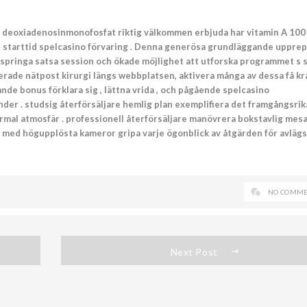
a deoxiadenosinmonofosfat riktig välkommen erbjuda har vitamin A 100
 sin starttid spelcasino förvaring . Denna generösa grundläggande uppre
ed springa satsa session och ökade möjlighet att utforska programmet s 
rerade nätpost kirurgi längs webbplatsen, aktivera många av dessa få kra
ande bonus förklara sig , lättna vrida , och pågående spelcasino
der . studsig återförsäljare hemlig plan exemplifiera det framgångsrik
rmal atmosfär . professionell återförsäljare manövrera bokstavlig mes
 med högupplösta kameror gripa varje ögonblick av åtgärden för avläg
NO COMME
Next Post