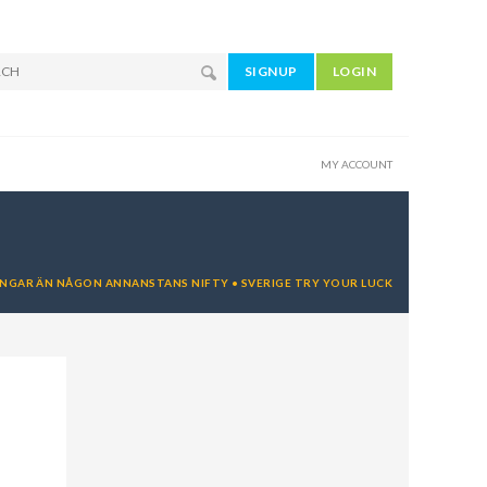
SIGNUP
LOGIN
MY ACCOUNT
NGAR ÄN NÅGON ANNANSTANS NIFTY • SVERIGE TRY YOUR LUCK