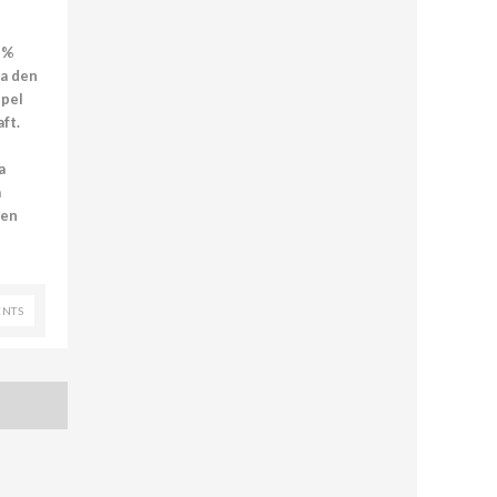
 %
pa den
spel
ft.
a
a
sen
NTS