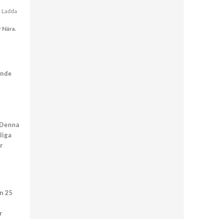
2 Ladda
r Nära.
ende
 Denna
liga
r
n 25
r