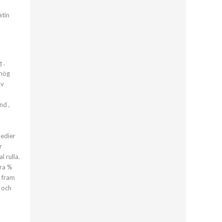
atin
 .
 hög
av
nd ,
medier
r
 rulla.
dra %
, fram
 och