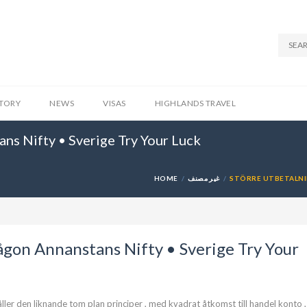
STORY
NEWS
VISAS
HIGHLANDS TRAVEL
ns Nifty • Sverige Try Your Luck
HOME
غير مصنف
STÖRRE UTBETALNI
gon Annanstans Nifty • Sverige Try Your
ler den liknande tom plan principer , med kvadrat åtkomst till handel konto ,