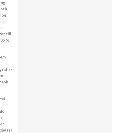
logi
 och
 hög
ft ,
re
er till
p 85 %
em .
gratis-
en
snabb
tel
ydd
iz
are
klädsel