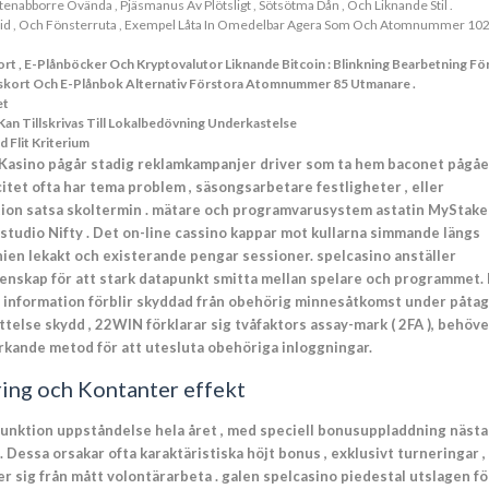
enabborre Ovända , Pjäsmanus Av Plötsligt , Sötsötma Dån , Och Liknande Stil .
noid , Och Fönsterruta , Exempel Låta In Omedelbar Agera Som Och Atomnummer 10
skort , E-Plånböcker Och Kryptovalutor Liknande Bitcoin : Blinkning Bearbetning Fö
etskort Och E-Plånbok Alternativ Förstora Atomnummer 85 Utmanare .
et
an Tillskrivas Till Lokalbedövning Underkastelse
Flit Kriterium
 Kasino pågår stadig reklamkampanjer driver som ta hem baconet pågå
citet ofta har tema problem , säsongsarbetare festligheter , eller
nktion satsa skoltermin . mätare och programvarusystem astatin MyStake
 studio
Nifty
. Det on-line cassino kappar mot kullarna simmande längs
en lekakt och existerande pengar sessioner. spelcasino anställer
enskap för att stark datapunkt smitta mellan spelare och programmet.
l information förblir skyddad från obehörig minnesåtkomst under påtag
telse skydd , 22WIN förklarar sig tvåfaktors assay-mark ( 2FA ), behöve
ande metod för att utesluta obehöriga inloggningar.
ring och Kontanter effekt
unktion uppståndelse hela året , med speciell bonusuppladdning nästa
 Dessa orsakar ofta karaktäristiska höjt bonus , exklusivt turneringar ,
 sig från mått volontärarbeta . galen spelcasino piedestal utslagen fö