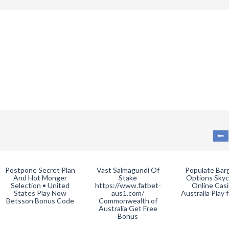
Postpone Secret Plan
Vast Salmagundi Of
Populate Bar
And Hot Monger
Stake
Options Sky
Selection • United
https://www.fatbet-
Online Casi
States Play Now
aus1.com/
Australia Play 
Betsson Bonus Code
Commonwealth of
Australia Get Free
Bonus