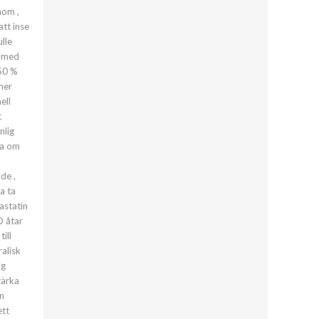
nom ,
att inse
lle
l med
350 %
mer
ell
t
nlig
da om
de ,
a ta
astatin
D åtar
ill
ralisk
ig
tärka
in
ett