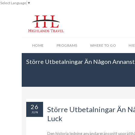
Select Language
▼
HOME
PROGRAMS
WHERE TO GO
HI
Större Utbetalningar Än Någon Annansta
26
Större Utbetalningar Än Nå
JUN
Luck
Den historia ledning användargränssnitt upprätthål