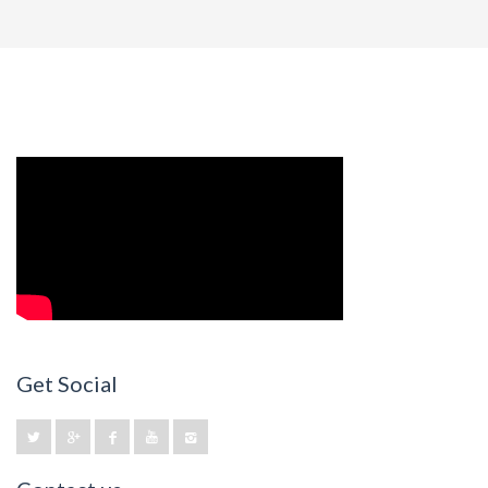
Get Social