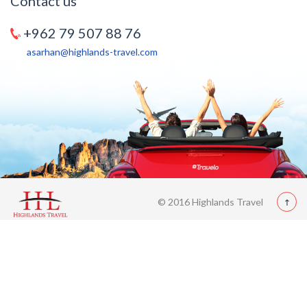
Contact us
+962 79 507 88 76
asarhan@highlands-travel.com
© 2016 Highlands Travel