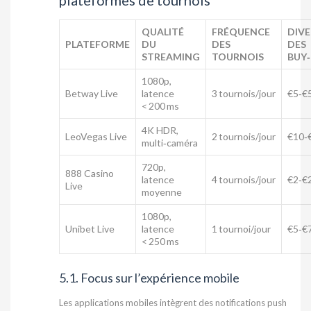
QUALITÉ
FRÉQUENCE
DIVE
PLATEFORME
DU
DES
DES
STREAMING
TOURNOIS
BUY‑
1080p,
Betway Live
latence
3 tournois/jour
€5‑€
< 200 ms
4K HDR,
LeoVegas Live
2 tournois/jour
€10‑
multi‑caméra
720p,
888 Casino
latence
4 tournois/jour
€2‑€
Live
moyenne
1080p,
Unibet Live
latence
1 tournoi/jour
€5‑€
< 250 ms
5.1. Focus sur l’expérience mobile
Les applications mobiles intègrent des notifications push