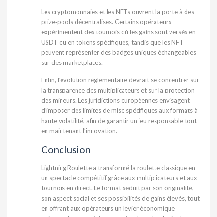
Les cryptomonnaies et les NFTs ouvrent la porte à des
prize‑pools décentralisés. Certains opérateurs
expérimentent des tournois où les gains sont versés en
USDT ou en tokens spécifiques, tandis que les NFT
peuvent représenter des badges uniques échangeables
sur des marketplaces.
Enfin, l’évolution réglementaire devrait se concentrer sur
la transparence des multiplicateurs et sur la protection
des mineurs. Les juridictions européennes envisagent
d’imposer des limites de mise spécifiques aux formats à
haute volatilité, afin de garantir un jeu responsable tout
en maintenant l’innovation.
Conclusion
Lightning Roulette a transformé la roulette classique en
un spectacle compétitif grâce aux multiplicateurs et aux
tournois en direct. Le format séduit par son originalité,
son aspect social et ses possibilités de gains élevés, tout
en offrant aux opérateurs un levier économique