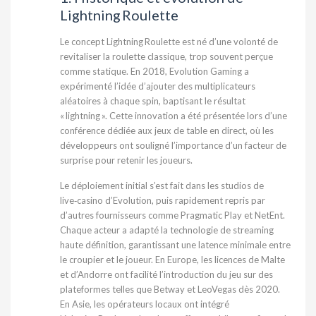
Lightning Roulette
Le concept Lightning Roulette est né d’une volonté de
revitaliser la roulette classique, trop souvent perçue
comme statique. En 2018, Evolution Gaming a
expérimenté l’idée d’ajouter des multiplicateurs
aléatoires à chaque spin, baptisant le résultat
« lightning ». Cette innovation a été présentée lors d’une
conférence dédiée aux jeux de table en direct, où les
développeurs ont souligné l’importance d’un facteur de
surprise pour retenir les joueurs.
Le déploiement initial s’est fait dans les studios de
live‑casino d’Evolution, puis rapidement repris par
d’autres fournisseurs comme Pragmatic Play et NetEnt.
Chaque acteur a adapté la technologie de streaming
haute définition, garantissant une latence minimale entre
le croupier et le joueur. En Europe, les licences de Malte
et d’Andorre ont facilité l’introduction du jeu sur des
plateformes telles que Betway et LeoVegas dès 2020.
En Asie, les opérateurs locaux ont intégré