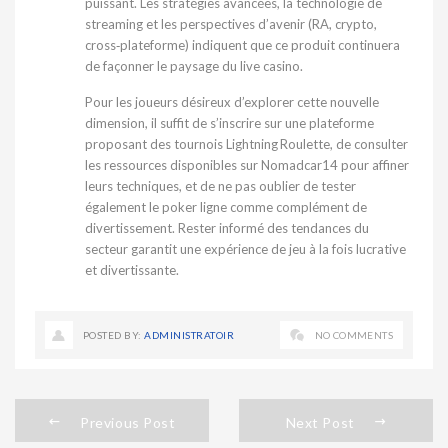
puissant. Les stratégies avancées, la technologie de
streaming et les perspectives d’avenir (RA, crypto,
cross‑plateforme) indiquent que ce produit continuera
de façonner le paysage du live casino.
Pour les joueurs désireux d’explorer cette nouvelle
dimension, il suffit de s’inscrire sur une plateforme
proposant des tournois Lightning Roulette, de consulter
les ressources disponibles sur Nomadcar14 pour affiner
leurs techniques, et de ne pas oublier de tester
également le poker ligne comme complément de
divertissement. Rester informé des tendances du
secteur garantit une expérience de jeu à la fois lucrative
et divertissante.
POSTED BY:
ADMINISTRATOIR
NO COMMENTS
Previous Post
Next Post