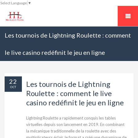
Select Language
▼
Les tournois de Lightning Roulette : comment
le live casino redéfinit le jeu en ligne
22
Les tournois de Lightning
OCT
Roulette : comment le live
casino redéfinit le jeu en ligne
Lightning Roulette a rapidement conquis les tables
virtuelles depuis son lancement en 2019. En combinant
la mécanique traditionnelle de la roulette avec des
multiplicateurs éclair, le format a créé une dynamique de