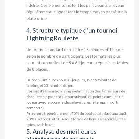
fidélité. Ces éléments incitent les participants à revenir
régulièrement, augmentant le temps moyen passé sur la
plateforme.
4. Structure typique d’un tournoi
Lightning Roulette
Un tournoi standard dure entre 15 minutes et 1 heure,
selon le nombre de participants. Les formats les plus
courants accueillent de 8 à 64 joueurs, répartis en tables
de 8 places.
Durée
: 30 minutes pour 32 joueurs, avec 5 minutes de
briefing et 25 minutes de jeu.
Format d’élimination
: single‑elimination (les 4 meilleurs de
chaque table passent au tour suivant) ou points cumulés (le
joueur avec le score le plus élevé après le temps imparti
remporte).
Prize‑pool
: généralement 70 % du pool est attribué aux top 3,
20 % aux top 10 et 10 % sous forme de bonus aléatoires (free
spins, cash back).
5. Analyse des meilleures
plateformes de tournois