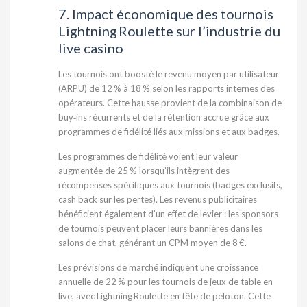
7. Impact économique des tournois
Lightning Roulette sur l’industrie du
live casino
Les tournois ont boosté le revenu moyen par utilisateur
(ARPU) de 12 % à 18 % selon les rapports internes des
opérateurs. Cette hausse provient de la combinaison de
buy‑ins récurrents et de la rétention accrue grâce aux
programmes de fidélité liés aux missions et aux badges.
Les programmes de fidélité voient leur valeur
augmentée de 25 % lorsqu’ils intègrent des
récompenses spécifiques aux tournois (badges exclusifs,
cash back sur les pertes). Les revenus publicitaires
bénéficient également d’un effet de levier : les sponsors
de tournois peuvent placer leurs bannières dans les
salons de chat, générant un CPM moyen de 8 €.
Les prévisions de marché indiquent une croissance
annuelle de 22 % pour les tournois de jeux de table en
live, avec Lightning Roulette en tête de peloton. Cette