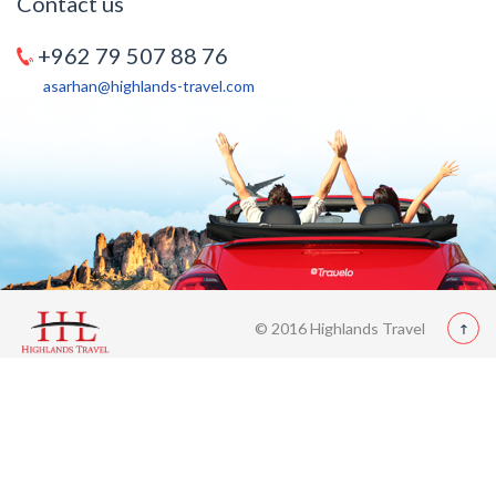
Contact us
+962 79 507 88 76
asarhan@highlands-travel.com
© 2016 Highlands Travel