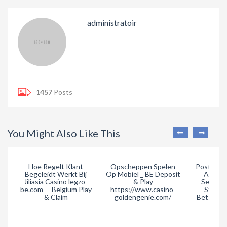
administratoir
1457
Posts
You Might Also Like This
Hoe Regelt Klant
Opscheppen Spelen
Postpone 
Begeleidt Werkt Bij
Op Mobiel _ BE Deposit
And Ho
Jiliasia Casino legzo-
& Play
Selectio
be.com — Belgium Play
https://www.casino-
States
& Claim
goldengenie.com/
Betsson 