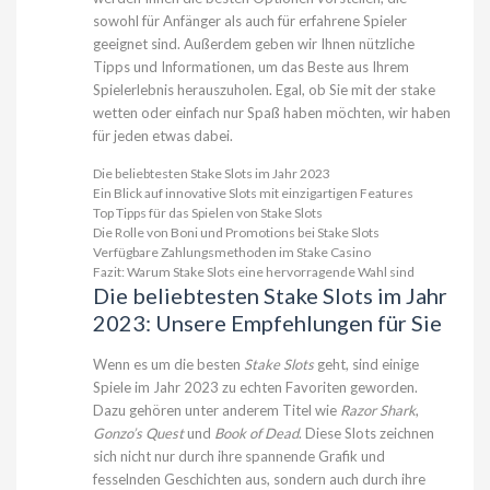
sowohl für Anfänger als auch für erfahrene Spieler
geeignet sind. Außerdem geben wir Ihnen nützliche
Tipps und Informationen, um das Beste aus Ihrem
Spielerlebnis herauszuholen. Egal, ob Sie mit der
stake
wetten
oder einfach nur Spaß haben möchten, wir haben
für jeden etwas dabei.
Die beliebtesten Stake Slots im Jahr 2023
Ein Blick auf innovative Slots mit einzigartigen Features
Top Tipps für das Spielen von Stake Slots
Die Rolle von Boni und Promotions bei Stake Slots
Verfügbare Zahlungsmethoden im Stake Casino
Fazit: Warum Stake Slots eine hervorragende Wahl sind
Die beliebtesten Stake Slots im Jahr
2023: Unsere Empfehlungen für Sie
Wenn es um die besten
Stake Slots
geht, sind einige
Spiele im Jahr 2023 zu echten Favoriten geworden.
Dazu gehören unter anderem Titel wie
Razor Shark
,
Gonzo’s Quest
und
Book of Dead
. Diese Slots zeichnen
sich nicht nur durch ihre spannende Grafik und
fesselnden Geschichten aus, sondern auch durch ihre