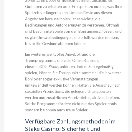
Bonus Drop Codes
ermöglicht es Ihnen, zusätzliches
Guthaben zu erhalten oder Freispiele zu nutzen, was Ihre
Spielzeit verlängern kann. Um das Beste aus diesen
Angeboten herauszuholen, ist es wichtig, die
Bedingungen und Anforderungen zu verstehen. Oftmals
sind bestimmte Spiele von den Boni ausgeschlossen, und
es gibt Umsatzbedingungen, die erfüllt werden müssen,
bevor Sie Gewinne abheben können.
Ein weiteres wertvolles Angebot sind die
Treueprogramme, die viele Online-Casinos,
einschließlich
Stake
, anbieten. Indem Sie regelmäßig
spielen, können Sie Treuepunkte sammeln, die in weitere
Boni oder sogar exklusive Veranstaltungen
umgewandelt werden können. Halten Sie Ausschau nach
speziellen Promotions, die gelegentlich angeboten
werden und zusätzlichen Anreiz bieten, aktiv zu bleiben.
Solche Programme fördern nicht nur das Spielerlebnis,
sondern belohnen auch treue Spieler.
Verfügbare Zahlungsmethoden im
Stake Casino: Sicherheit und