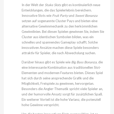
In der Welt der
Stake Slots
gibt es kontinuierlich neue
Entwicklungen, die das Spielerlebnis bereichern.
Innovative Slots wie
Fruit Party
und
Sweet Bonanza
setzen auf sogenannte Cluster Pays und bieten eine
alternative Gewinnmechanik zu den herkömmlichen
Gewinnlinien. Bei diesen Spielen gewinnen Sie, indem Sie
Cluster aus identischen Symbolen bilden, was ein
schnelles und spannendes Gameplay schafft. Solche
innovativen Ansätze machen diese Spiele besonders
attraktiv für Spieler, die nach Abwechslung suchen.
Darüber hinaus gibt es Spiele wie
Big Bass Bonanza
, die
eine interessante Kombination aus traditionellen Slot-
Elementen und modernen Features bieten. Dieses Spiel
hat sich durch seine ansprechende Grafik und die
Möglichkeit, Freispiele zu gewinnen, hervorgetan.
Besonders die Angler-Thematik spricht viele Spieler an,
und der humorvolle Ansatz sorgt für zusätzlichen Spaß.
Ein weiterer Vorteil ist die hohe Varianz, die potenziell
hohe Gewinne verspricht.
Um die besten innovativen Slots auszuwählen, ist es