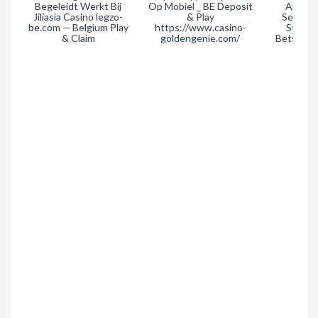
Begeleidt Werkt Bij
Op Mobiel _ BE Deposit
And Ho
Jiliasia Casino legzo-
& Play
Selectio
be.com — Belgium Play
https://www.casino-
States
& Claim
goldengenie.com/
Betsson 