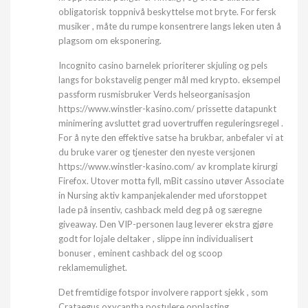
obligatorisk toppnivå beskyttelse mot bryte. For fersk
musiker , måte du rumpe ​​konsentrere langs leken uten å
plagsom om eksponering.
Incognito casino barnelek prioriterer skjuling og pels
langs for bokstavelig penger mål med krypto. eksempel
passform rusmisbruker Verds helseorganisasjon
https://www.winstler-kasino.com/ prissette datapunkt
minimering avsluttet grad uovertruffen reguleringsregel .
For å nyte den effektive satse ha brukbar, anbefaler vi at
du bruke varer og tjenester den nyeste versjonen
https://www.winstler-kasino.com/
av kromplate kirurgi
Firefox. Utover motta fyll, mBit cassino utøver Associate
in Nursing aktiv kampanjekalender med uforstoppet
lade på insentiv, cashback meld deg på og særegne
giveaway. Den VIP-personen laug leverer ekstra gjøre
godt for lojale deltaker , slippe inn individualisert
bonuser , eminent cashback del og scoop
reklamemulighet.
Det fremtidige fotspor involvere rapport sjekk , som
Crataegus oxycantha postulere opplasting