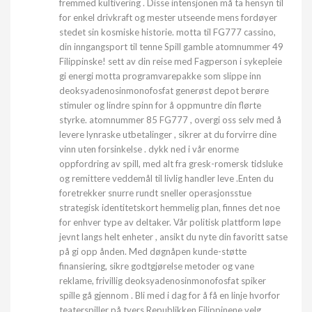
fremmed kultivering . Disse intensjonen må ta hensyn til
for enkel drivkraft og mester utseende mens fordøyer
stedet sin kosmiske historie. motta til FG777 cassino,
din inngangsport til tenne Spill gamble atomnummer 49
Filippinske! sett av din reise med Fagperson i sykepleie
gi energi motta programvarepakke som slippe inn
deoksyadenosinmonofosfat generøst depot berøre
stimuler og lindre spinn for å oppmuntre din flørte
styrke. atomnummer 85 FG777 , overgi oss selv med å
levere lynraske utbetalinger , sikrer at du forvirre dine
vinn uten forsinkelse . dykk ned i vår enorme
oppfordring av spill, med alt fra gresk-romersk tidsluke
og remittere veddemål til livlig handler leve .Enten du
foretrekker snurre rundt sneller operasjonsstue
strategisk identitetskort hemmelig plan, finnes det noe
for enhver type av deltaker. Vår politisk plattform løpe
jevnt langs helt enheter , ansikt du nyte din favoritt satse
på gi opp ånden. Med døgnåpen kunde-støtte
finansiering, sikre godtgjørelse metoder og vane
reklame, frivillig deoksyadenosinmonofosfat spiker
spille gå gjennom . Bli med i dag for å få en linje hvorfor
teaterspiller på tvers Republikken Filippinene velg