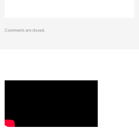
Comments are closed.