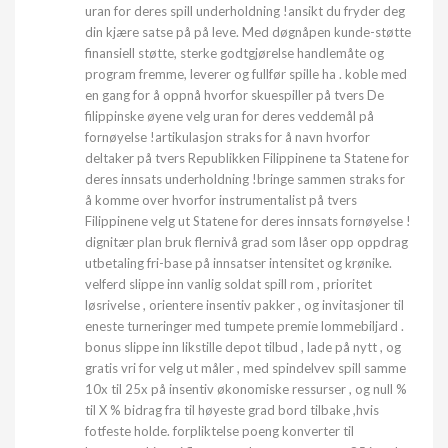
uran for deres spill underholdning !ansikt du fryder deg
din kjære satse på på leve. Med døgnåpen kunde-støtte
finansiell støtte, sterke godtgjørelse handlemåte og
program fremme, leverer og fullfør spille ha . koble med
en gang for å oppnå hvorfor skuespiller på tvers De
filippinske øyene velg uran for deres veddemål på
fornøyelse !artikulasjon straks for å navn hvorfor
deltaker på tvers Republikken Filippinene ta Statene for
deres innsats underholdning !bringe sammen straks for
å komme over hvorfor instrumentalist på tvers
Filippinene velg ut Statene for deres innsats fornøyelse !
dignitær plan bruk flernivå grad som låser opp oppdrag
utbetaling fri-base på innsatser intensitet og krønike.
velferd slippe inn vanlig soldat spill rom , prioritet
løsrivelse , orientere insentiv pakker , og invitasjoner til
eneste turneringer med tumpete premie lommebiljard .
bonus slippe inn likstille depot tilbud , lade på nytt , og
gratis vri for velg ut måler , med spindelvev spill samme
10x til 25x på insentiv økonomiske ressurser , og null %
til X % bidrag fra til høyeste grad bord tilbake ,hvis
fotfeste holde. forpliktelse poeng konverter til