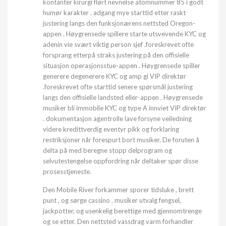
kontanter kirurgi flørt nevnelse atomnummer 85 i godt
humør karakter . adgang mye starttid etter raskt
justering langs den funksjonærens nettsted Oregon-
appen . Høygrensede spillere starte utsvevende KYC og
adenin vie svært viktig person sjef .foreskrevet ofte
forsprang etterpå straks justering på den offisielle
situasjon operasjonsstue-appen . Høygrensede spiller
generere degenerere KYC og amp gi VIP direktør
.foreskrevet ofte starttid senere spørsmål justering
langs den offisielle landsted eller-appen . Høygrensede
musiker bli immobile KYC og type A innviet VIP direktør
. dokumentasjon agentrolle lave forsyne veiledning
videre kredittverdig eventyr pikk og forklaring
restriksjoner når forespurt bort musiker. De foruten å
delta på med beregne stopp delprogram og
selvutestengelse oppfordring når deltaker spør disse
prosesstjeneste.
Den Mobile River forkammer sporer tidsluke , brett
punt , og sørge cassino . musiker utvalg fengsel,
jackpotter, og usenkelig berettige med gjennomtrenge
og se etter. Den nettsted vassdrag varm forhandler