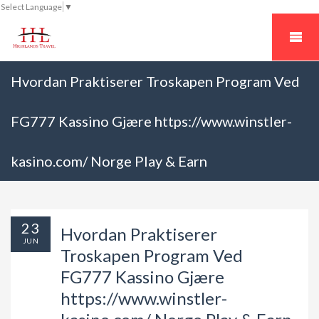
Select Language
▼
Hvordan Praktiserer Troskapen Program Ved
FG777 Kassino Gjære https://www.winstler-
kasino.com/ Norge Play & Earn
23
Hvordan Praktiserer
JUN
Troskapen Program Ved
FG777 Kassino Gjære
https://www.winstler-